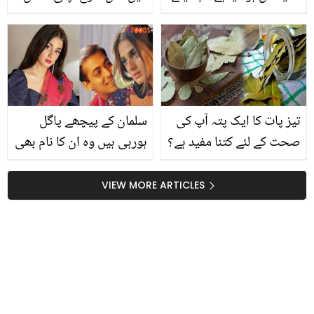
کان کا انفکشن دور کرنے کے
کا رنگ تبدیل کیا؟ انٹرویو
چند آسان گھریلو نسخے جو
میں اداکارہ نے انکشاف
دیں آپ کو کان کے درد سے
کرتے ہوئے بتا دیا
نجات
تیز پات کا ایک پتہ آپ کی
سلمان کے پیچھے پاگل
صحت کے لئے کتنا مفید ہے؟
ہورہی ہیں وہ ان کا نام بھی
جانیں اس کے زبردست
نہیں جانتا.. ایشوریا کی
فوائد جو آپ کی بھی کئی
جگہ اپنا چہرہ لگا دیا! حرا
VIEW MORE ARTICLES
بیماریوں کے لیے مفید ثابت
مانی عجیب و غریب حرکت
ہوسکتے ہیں
پر صارفین پھٹ پڑے