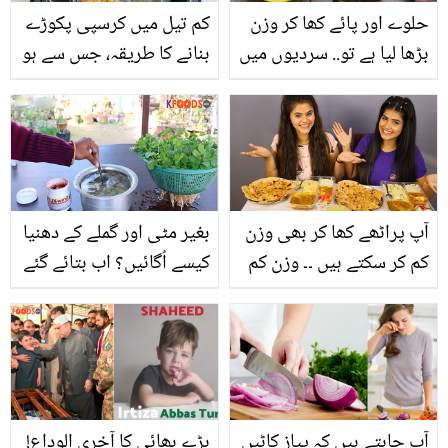
حلوے اور پائے کھا کر وزن
کم تیل میں کرسپی پکوڑے
بڑھا لیا ہے تو.. سردیوں میں
بنانے کا طریقہ، جس سے ہو
گھر میں رہ کر موٹاپا کیسے
تیل کی بھرپور بچت اور
کم کریں؟ جانیں
خواتین کی بڑی مشکل
آسان
آپ پراٹھے کھا کر بھی وزن
بغیر مٹی اور گملے کے دھنیا
کم کر سکتے ہیں ۔۔ وزن کم
کیسے اُگائیں؟ اب بتائے گئے
کرنے کے لیےبس یہ ایک
طریقے پر عمل کرتے ہوئے
چیز اپنے پراٹھے میں شامل
گھر میں دھنیا اگائیں اور
کریں!
بازار سے خریدنے کے پیسے
بچائیں
آپ چاہتے ہیں کہ پیاز کاٹیں
بڑے بھائی کا آخری الوداع!