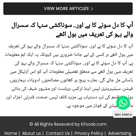
سستا اور قدرتی حل
کیوں کھانا چاہیے؟
VIEW MORE ARTICLES
آپ کا دل سونے کا ہے اور.. سوناکشی سنہا کہ سسرال
والے بہو کی تعریف میں بول اٹھے
آپ کا دل سونے کا ہے اور.. سوناکشی سنہا کہ سسرال والے بہو کی تعریف
میں بول اٹھے ہر کسی کے لیے جاننا ضروری ہیں کیونکہ یہ ایک اہم معلومات
ہے۔ آپ کا دل سونے کا ہے اور.. سوناکشی سنہا کہ سسرال والے بہو کی
تعریف میں بول اٹھے سے متعلق تفصیلی معلومات آپ کو اس آرٹیکل میں
بآسانی مل جائے گی۔ ہمارے پیج پر کھانوں، مصالحوں، ادویات، بیماریوں،
فیشن، سیلیبریٹیز، ٹپس اینڈ ٹرکس، ہربلسٹ اور مشہور شیف کی بتائی
ہوئی ہر قسم کی ٹپ دستیاب ہے۔ مزید لائف ٹپس، صحت، قدرتی اجزاء اور
ماڈرن ریمیڈی کے فوڈز میں موجود ہے۔
Get Alerts
© All Rights Reseverd by
Kfoods.com
Home
|
About us
|
Contact Us
|
Privacy Policy
|
Advertising