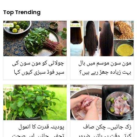
Top Trending
مون سون موسم میں بال
چولائی کو مون سون کی
بہت زیادہ جھڑ رہے ہیں؟
سپر فوڈ سبزی کیوں کہا
جانیں بالوں کو مضبوط
جاتا ہے؟ جانیں وٹامنز،
بنانے کے چند قدرتی طریقے
منرلز اور اینٹی آکسیڈنٹس
سے بھرپور اس سبزی کے
فائدے
رُک جائیں۔۔ چکن صاف
پودینہ قدرت کا انمول
کرتے وقت یہ باتیں ضرور
تحفہ۔۔ جانیں اس صحت