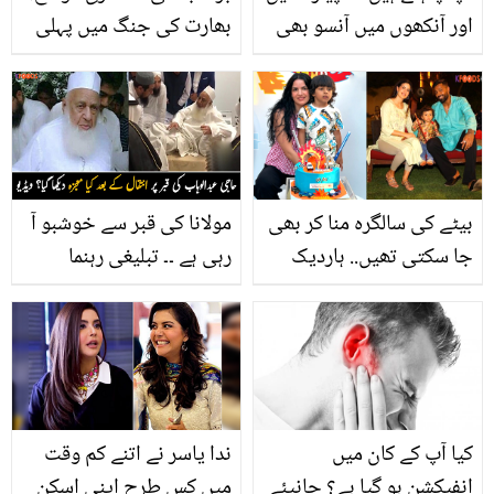
اور آنکھوں میں آنسو بھی
بھارت کی جنگ میں پہلی
نہ آئیں تو یہ طریقے
قربانی دینے والا یہ پھول
استعمال کر کے دیکھیں،
سا بچہ کون تھا؟
ایک آنسو بھی نہیں آ سکے
گا اور پیاز کاٹنا ہو جائے گا
آسان
بیٹے کی سالگرہ منا کر بھی
مولانا کی قبر سے خوشبو آ
جا سکتی تھیں.. ہاردیک
رہی ہے ۔۔ تبلیغی رہنما
پانڈیا کو بیٹے کی سالگرہ
حاجی عبد الوہاب کے ساتھ
میں شامل نہ کرنے پر
کیا معجزہ ہوا جو یہ دین
صارفین نے نتاشا کو کھری
کے لیے کے لیے بڑی نوکری
کھری سنا دیں
چھوڑ آئے؟ دیکھیں
کیا آپ کے کان میں
ندا یاسر نے اتنے کم وقت
انفیکشن ہو گیا ہے؟ جانیئے
میں کس طرح اپنی اسکن