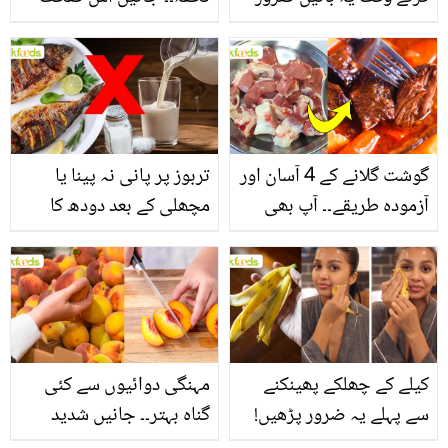
یاد رکھیں
بخش پتوں کے 10 حیرت
انگیز طبی فوائد
گوشت گلانے کے 4 آسان اور
تربوز پر پانی نہ پینا یا
آزمودہ طریقے۔۔ آپ بھی
مچھلی کے بعد دودھ کا
جانیں انٹرنیشنل شیف کے
استعمال۔۔ جانیں کھانوں
بتائے راز
سے متعلق غلط فہمیوں کی
حقیقت کیا ہے اور افواہ
کیا؟
کیلے کے چھلکے پھینکنے
مہنگی دوائیوں سے کئی
سے پہلے یہ ضرور پڑھیں!
گناہ بہتر۔۔ جانیں شدید
جلد کے 3 بڑے مسائل کا
گرمی کے موسم میں آڑو