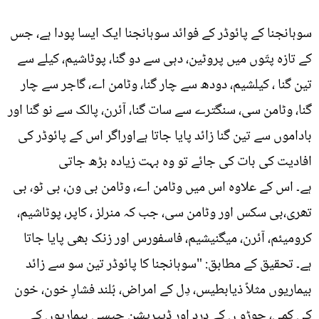
سوہانجنا کے پائوڈر کے فوائد سوہانجنا ایک ایسا پودا ہے، جس
کے تازہ پتّوں میں پروٹین، دہی سے دو گنا، پوٹاشیم، کیلے سے
تین گنا ، کیلشیم، دودھ سے چار گنا، وٹامن اے، گاجر سے چار
گنا، وٹامن سی، سنگترے سے سات گنا، آئرن، پالک سے نو گنا اور
باداموں سے تین گنا زائد پایا جاتا ہےاوراگر اس کے پائوڈر کی
افادیت کی بات کی جائے تو وہ بہت زیادہ بڑھ جاتی
ہے۔ اس کے علاوہ اس میں وٹامن اے، وٹامن بی ون، بی ٹو، بی
تھری،بی سکس اور وٹامن سی، جب کہ منرلز ، کاپر، پوٹاشیم،
کرومیئم، آئرن، میگنیشیم، فاسفورس اور زنک بھی پایا جاتا
ہے۔ تحقیق کے مطابق: "سوہانجنا کا پائوڈر تین سو سے زائد
بیماریوں مثلاً ذیابطیس، دِل کے امراض، بُلند فشارِ خون، خون
کی کمی، جوڑو ں کے درد اور ڈیپریشن جیسی بیماریوں کے