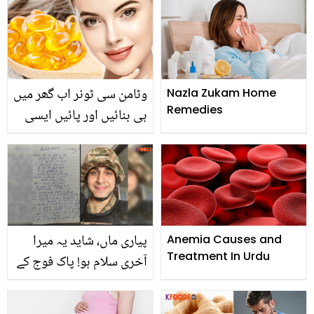
گئی یہ ٹپ جانیں اور صرف
5 منٹ میں جلی ہوئی
کیتلی کو صاف کریں
وٹامن سی ٹونر اب گھر میں
Nazla Zukam Home
Remedies
ہی بنائیں اور پائیں ایسی
زبردست جلد جس کا رزلٹ
آپ کو بھی حیران کر دے ۔۔
پیاری ماں، شاید یہ میرا
Anemia Causes and
Treatment In Urdu
آخری سلام ہو! پاک فوج کے
جوان کا خط، جو پوری قوم
کی آنکھیں نم کر گیا