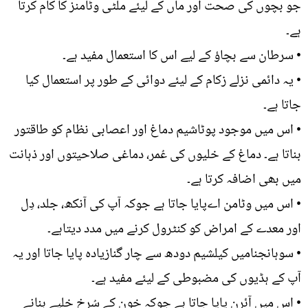
جو بچوں کی صحت اور ماں کے لیئے ملٹی وٹامنز کا کام کرتا
ہے۔
• سرطان سے بچاؤ کے لیے اس کا استعمال مفید ہے۔
• یہ دائمی نزلے زکام کے لیئے دوائی کے طور پر استعمال کیا
جاتا ہے۔
• اس میں موجود پوٹاشیم دماغ اور اعصابی نظام کو طاقتور
بناتا ہے۔ دماغ کے خلیوں کی عُمر، دماغی صلاحیتوں اور ذہانت
میں بھی اضافہ کرتا ہے۔
• اس میں وٹامن اےپایا جاتا ہے جوکہ آپ کی آنکھ، جلد، دِل
اور معدے کے امراض کو کنٹرول کرنے میں مدد دیتاہے۔
• سوہانجنامیں کیلشیم دودھ سے چار گنازیادہ پایا جاتا اور یہ
آپ کے ہڈیوں کی مضبوطی کے لیئے مفید ہے۔
• اس میں آئرن پایا جاتا ہے جوکہ خون کے سُرخ خلیے بنانے