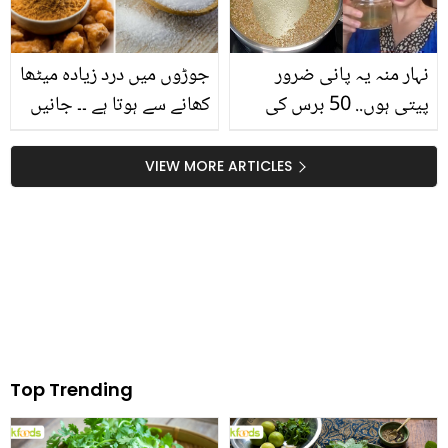
نہار منہ یہ پانی ضرور
جوڑوں میں درد زیادہ میٹھا
پیتی ہوں.. 50 برس کی
کھانے سے ہوتا ہے ۔۔ جانیں
عمر میں بھی جوان نظر
ہر وقت میٹھا کھانے سے
آنے والی ملائکہ زیرہ کے
کون سی بڑی بیماریاں جنم
VIEW MORE ARTICLES
پانی میں کیا ڈال کر پیتی
لیتی ہیں
ہیں؟
Top Trending