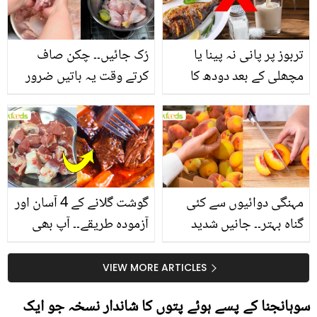
تربوز پر پانی نہ پینا یا
رُک جائیں۔۔ چکن صاف
مچھلی کے بعد دودھ کا
کرتے وقت یہ باتیں ضرور
استعمال۔۔ جانیں کھانوں
یاد رکھیں
سے متعلق غلط فہمیوں کی
حقیقت کیا ہے اور افواہ
کیا؟
مہنگی دوائیوں سے کئی
گوشت گلانے کے 4 آسان اور
گناہ بہتر۔۔ جانیں شدید
آزمودہ طریقے۔۔ آپ بھی
گرمی کے موسم میں آڑو
جانیں انٹرنیشنل شیف کے
کیوں کھانا چاہیے؟
بتائے راز
VIEW MORE ARTICLES
سوہانجنا کے پسے ہوئے پتوں کا شاندار نسخہ جو ایک