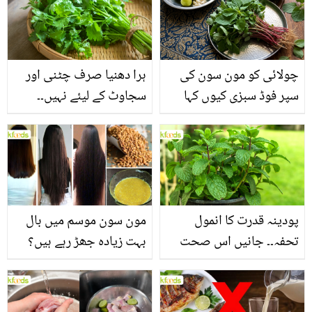
چولائی کو مون سون کی
ہرا دھنیا صرف چٹنی اور
سپر فوڈ سبزی کیوں کہا
سجاوٹ کے لیئے نہیں۔۔
جاتا ہے؟ جانیں وٹامنز،
جانیں اس کے وہ حیرت
منرلز اور اینٹی آکسیڈنٹس
انگیز فوائد جو شاید ہی آپ
سے بھرپور اس سبزی کے
کو معلوم ہوں
فائدے
پودینہ قدرت کا انمول
مون سون موسم میں بال
تحفہ۔۔ جانیں اس صحت
بہت زیادہ جھڑ رہے ہیں؟
بخش پتوں کے 10 حیرت
جانیں بالوں کو مضبوط
انگیز طبی فوائد
بنانے کے چند قدرتی طریقے