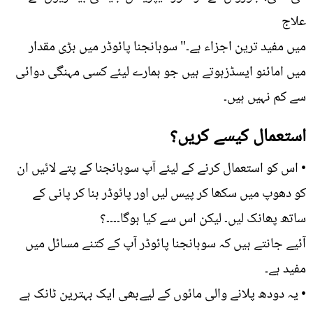
علاج
میں مفید ترین اجزاء ہے۔" سوہانجنا پائوڈر میں بڑی مقدار
میں امائنو ایسڈزہوتے ہیں جو ہمارے لیئے کسی مہنگی دوائی
سے کم نہیں ہیں۔
استعمال کیسے کریں؟
• اس کو استعمال کرنے کے لیئے آپ سوہانجنا کے پتے لائیں ان
کو دھوپ میں سکھا کر پیس لیں اور پائوڈر بنا کر پانی کے
ساتھ پھانک لیں۔ لیکن اس سے کیا ہوگا۔۔۔۔؟
آئیے جانتے ہیں کہ سوہانجنا پائوڈر آپ کے کتنے مسائل میں
مفید ہے۔
• یہ دودھ پلانے والی مائوں کے لیےبھی ایک بہترین ٹانک ہے