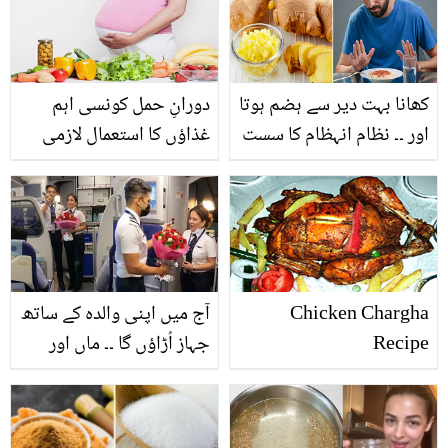
کھانا بہت دیر سے ہضم ہوتا
دورانِ حمل کونسی اہم
اور ۔۔ نظام انہظام کا سست
غذاؤں کا استعمال لازمی
ہونا کن بڑی بیماریوں کا
کرنا چاہیے؟
سبب بنتا ہے اور ادرک کیسے
روک تھام میں مدد دیتی
ہے؟
Chicken Chargha
آج میں اپنی والدہ کے ساتھ
Recipe
جہاز اُڑاؤں گا ۔۔ ماں اور
بیٹے کی یہ پائلٹ جوڑی
کیسے بنی؟ دلچسپ واقعہ
آپ کو حیران کردے گا