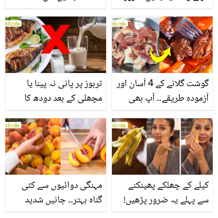
یاد رکھیں
بخش پتوں کے 10 حیرت
انگیز طبی فوائد
گوشت گلانے کے 4 آسان اور
تربوز پر پانی نہ پینا یا
آزمودہ طریقے۔۔ آپ بھی
مچھلی کے بعد دودھ کا
جانیں انٹرنیشنل شیف کے
استعمال۔۔ جانیں کھانوں
بتائے راز
سے متعلق غلط فہمیوں کی
حقیقت کیا ہے اور افواہ
کیا؟
کیلے کے چھلکے پھینکنے
مہنگی دوائیوں سے کئی
سے پہلے یہ ضرور پڑھیں!
گناہ بہتر۔۔ جانیں شدید
جلد کے 3 بڑے مسائل کا
گرمی کے موسم میں آڑو