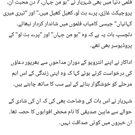
فلمی دنیا میں بھی شہریار نے "ہو من جہاں، 7 دن محبت ان،
پروجیکٹ غازی، پرے ہٹ لَو، کھیل کھیل میں،" اور "تیری میری
کہانیاں" جیسی کامیاب فلموں میں شاندار کردار نبھائے۔
دلچسپ بات یہ ہے کہ وہ "ہو من جہاں" اور "پرے ہٹ لو" کے
پروڈیوسر بھی تھے۔
اداکار نے اپنے انٹرویو کے دوران مداحوں سے بھرپور دعاؤں
کی درخواست کرتے ہوئے کہا کہ وہ اپنی زندگی کے اس اہم
مرحلے کو خوشگوار بنانے کے لیے سب کا ساتھ چاہتے ہیں۔
شہریار نے اس بات کی وضاحت بھی کی کہ ان کی شادی کے
حوالے سے ماہین صدیقی کا نام محض افواہوں کا حصہ تھا۔
ان خبروں میں کوئی صداقت نہیں۔