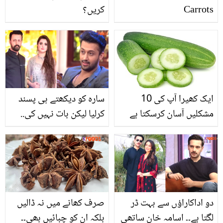
Carrots
کریں؟
ایک کھیرا آپ کی 10
سارہ کو دیکھتے ہی پسند
مشکلیں آسان کرسکتا ہے
کرلیا لیکن بات نہیں کی..
مگر ۔۔ جانیں اس کے وہ
عاطف اسلم نے محبت کے
فائدے جو آپ نے پہلے نہ
باوجود 7 برس کے بعد
سنے ہوں
شادی کیوں کی؟
دو اداکاراؤں سے بہت ڈر
صرف کھانے میں نہ ڈالیں
لگتا ہے۔۔ اسامہ خان ساتھی
بلکہ ان کو چبائیں بھی۔۔