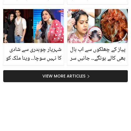
اداکاراؤں سے کیوں ڈرتے
بادیان کے پھول کے 5
ہیں؟
انوکھے فائدے جو آپ کے
کئی مسائل حل کرسکتے
ہیں
پیاز کے چھلکوں سے اب بال
شہریار چوہدری سے شادی
بھی کالے ہونگے۔۔ جانیں سر
کا نہیں سوچا۔۔ وینا ملک کو
کی خشکی اور بالوں کو کالا
ہونے والے شوہر میں کون
کرنے کیلیئے یہ کیسے آپ
سی خوبیاں چاہئیں؟
VIEW MORE ARTICLES
کی مدد کرسکتے ہیں؟