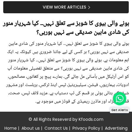
سستا اور قدرتی حل
کیوں کھانا چاہیے؟
VIEW MORE ARTICLES
ہونے والی بیوی کا شوبز سے تعلق نہیں۔۔ کیا شہریار منور
کی شادی ماہین صدیقی سے نہیں ہورہی؟
ہونے والی بیوی کا شوبز سے تعلق نہیں۔۔ کیا شہریار منور کی شادی ماہین
صدیقی سے نہیں ہورہی؟ ہر کسی کے لیے جاننا ضروری ہیں کیونکہ یہ ایک
اہم معلومات ہے۔ ہونے والی بیوی کا شوبز سے تعلق نہیں۔۔ کیا شہریار منور
کی شادی ماہین صدیقی سے نہیں ہورہی؟ سے متعلق تفصیلی معلومات آپ
کو اس آرٹیکل میں بآسانی مل جائے گی۔ ہمارے پیج پر کھانوں، مصالحوں،
ادویات، بیماریوں، فیشن، سیلیبریٹیز، ٹپس اینڈ ٹرکس، ہربلسٹ اور مشہور
شیف کی بتائی ہوئی ہر قسم کی ٹپ دستیاب ہے۔ مزید لائف ٹپس، صحت،
قدرتی اجزاء اور ماڈرن ریمیڈی کے فوڈز میں موجود ہے۔
Get Alerts
© All Rights Reseverd by
Kfoods.com
Home
|
About us
|
Contact Us
|
Privacy Policy
|
Advertising