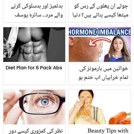
جوتے ان پھلوں کے رس کو
بدتمیز اور بدسلوکی کرنے
میٹھا کیسے بناتے ہیں؟ دنیا
والے مرد۔۔ سائرہ یوسف
کا حیران کن گاؤں، جہاں
دوسرے شوہر میں کیا
مشینوں کے بجائے پاؤں سے
خوبیاں دیکھنا چاہتی ہیں؟
جوس نکالتے ہیں، دیکھیے
خواتین میں ہارمونز کی
Diet Plan for 6 Pack Abs
تمام خرابیاں اب ختم ہو
جائیں گی۔۔ صبح شام 4
منٹ تک صرف یہ کام
کریں، پھر کبھی ہارمونز
خراب نہیں ہوں گے
Beauty Tips with
نظر کی کمزوری کیسے دور