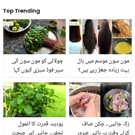
Top Trending
مون سون موسم میں بال
چولائی کو مون سون کی
بہت زیادہ جھڑ رہے ہیں؟
سپر فوڈ سبزی کیوں کہا
جانیں بالوں کو مضبوط
جاتا ہے؟ جانیں وٹامنز،
بنانے کے چند قدرتی طریقے
منرلز اور اینٹی آکسیڈنٹس
سے بھرپور اس سبزی کے
فائدے
رُک جائیں۔۔ چکن صاف
پودینہ قدرت کا انمول
کرتے وقت یہ باتیں ضرور
تحفہ۔۔ جانیں اس صحت