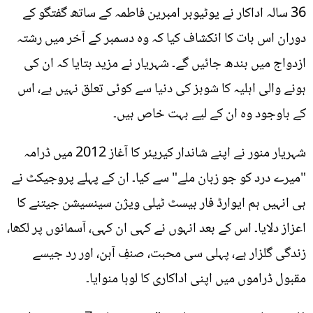
36 سالہ اداکار نے یوٹیوبر امبرین فاطمہ کے ساتھ گفتگو کے
دوران اس بات کا انکشاف کیا کہ وہ دسمبر کے آخر میں رشتہ
ازدواج میں بندھ جائیں گے۔ شہریار نے مزید بتایا کہ ان کی
ہونے والی اہلیہ کا شوبز کی دنیا سے کوئی تعلق نہیں ہے، اس
کے باوجود وہ ان کے لیے بہت خاص ہیں۔
شہریار منور نے اپنے شاندار کیریئر کا آغاز 2012 میں ڈرامہ
"میرے درد کو جو زبان ملے" سے کیا۔ ان کے پہلے پروجیکٹ نے
ہی انہیں ہم ایوارڈ فار بیسٹ ٹیلی ویژن سینسیشن جیتنے کا
اعزاز دلایا۔ اس کے بعد انہوں نے کہی ان کہی، آسمانوں پر لکھا،
زندگی گلزار ہے، پہلی سی محبت، صنفِ آہن، اور رد جیسے
مقبول ڈراموں میں اپنی اداکاری کا لوہا منوایا۔