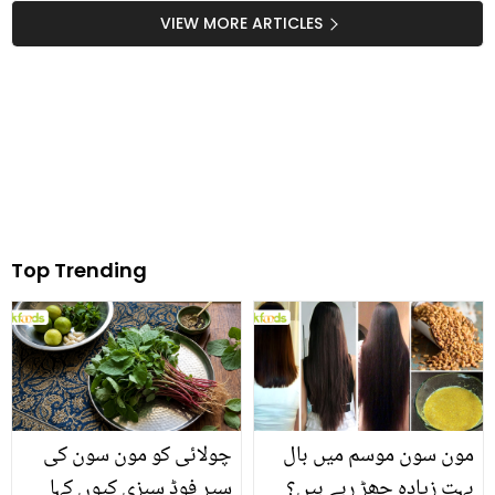
خان کے شو میں شرکت،
VIEW MORE ARTICLES
اقرار اور قراۃ العین سے
متعلق کیا کہا؟
Top Trending
مون سون موسم میں بال
چولائی کو مون سون کی
بہت زیادہ جھڑ رہے ہیں؟
سپر فوڈ سبزی کیوں کہا