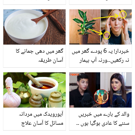
کریں کیونکہ ۔۔ وہ 5 چیزیں
جانیئے کچن میں موجود
کونسی ہیں جو ڈاکٹرز نہار
چند چیزوں سے جلد کا
منہ کھانے سے منع کرتے
خیال رکھنے کا آسان اور
ہیں؟
سستا طریقہ
خبردار! یہ 6 پودے گھر میں
گھر میں دھی جمانے کا
نہ رکھیں۔۔ورنہ آپ بیمار
آسان طریقہ
ہوجائیں گے!
والد کے بارے میں خبریں
آیورویدک میں مردانہ
سننے کا عادی ہوگیا ہوں ۔۔
مسائل کا آسان علاج
پہلاج حسن کی عروسہ