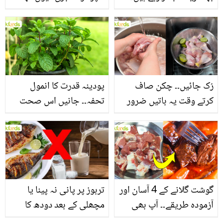
جانیں بالوں کو مضبوط
جاتا ہے؟ جانیں وٹامنز،
بنانے کے چند قدرتی طریقے
منرلز اور اینٹی آکسیڈنٹس
سے بھرپور اس سبزی کے
فائدے
رُک جائیں۔۔ چکن صاف
پودینہ قدرت کا انمول
کرتے وقت یہ باتیں ضرور
تحفہ۔۔ جانیں اس صحت
یاد رکھیں
بخش پتوں کے 10 حیرت
انگیز طبی فوائد
گوشت گلانے کے 4 آسان اور
تربوز پر پانی نہ پینا یا
آزمودہ طریقے۔۔ آپ بھی
مچھلی کے بعد دودھ کا
جانیں انٹرنیشنل شیف کے
استعمال۔۔ جانیں کھانوں