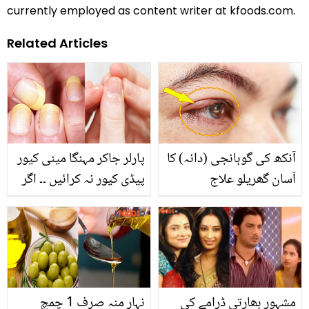
currently employed as content writer at kfoods.com.
Related Articles
آنکھ کی گوہانجی (دانہ) کا
پارلر جاکر مہنگا مینی کیور
آسان گھریلو علاج
پیڈی کیور نہ کرائیں ۔۔ اگر
ناخن پیلےاورخراب ہورہے
ہیں تو صرف یہ 3 کام کریں
مشہور بھارتی ڈرامے کی
نہار منہ صرف 1 چمچ