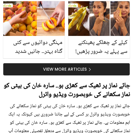
بتائے راز
سے متعلق غلط فہمیوں کی
حقیقت کیا ہے اور افواہ
کیا؟
کیلے کے چھلکے پھینکنے
مہنگی دوائیوں سے کئی
سے پہلے یہ ضرور پڑھیں!
گناہ بہتر۔۔ جانیں شدید
جلد کے 3 بڑے مسائل کا
گرمی کے موسم میں آڑو
سستا اور قدرتی حل
کیوں کھانا چاہیے؟
VIEW MORE ARTICLES
جائے نماز پر ٹھیک سے کھڑی ہو.. سارہ خان کی بیٹی کو
نماز سکھانے کی خوبصورت ویڈیو وائرل
جائے نماز پر ٹھیک سے کھڑی ہو.. سارہ خان کی بیٹی کو نماز سکھانے کی
خوبصورت ویڈیو وائرل ہر کسی کے لیے جاننا ضروری ہیں کیونکہ یہ ایک
اہم معلومات ہے۔ جائے نماز پر ٹھیک سے کھڑی ہو.. سارہ خان کی بیٹی کو
نماز سکھانے کی خوبصورت ویڈیو وائرل سے متعلق تفصیلی معلومات آپ