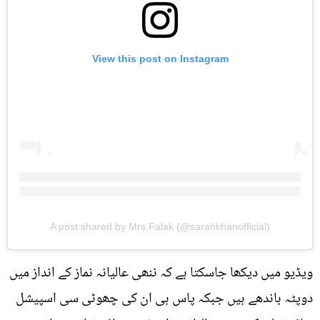
View this post on Instagram
A post shared by Mrs.Falak (@sarahkhanofficial)
ویڈیو میں دیکھا جاسکتا ہے کہ ننھی عالیانہ نماز کے انداز میں
دوپٹہ باندھے ہیں جبکہ پاس ہی ان کی چھوٹی سی اسپیشل