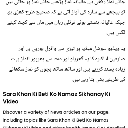
جائے نماز رکھی ہے. عالیانہ نماز پڑھنے جائے نماز پر جاتی ہیں
تو پیچھے سے سارہ کی آواز آتی ہے کہ صحیح طرح کھڑی ہو.
جبکہ عالیانہ ہنستے ہوئے توتلی زبان میں ماں سے کچھ کہنے
لگتی ہیں.
یہ ویڈیو سوشل میڈیا پر تیزی سے وائرل ہورہی ہے اور
صارفین اداکارہ کا یہ گھریلو اور ممتا سے بھرپور انداز بہت
زیادہ پسند کررہے ہیں اور ساتھ ساتھ بچوں کو نماز سکھانے
کے طریقے بھی بتا رہے ہیں.
Sara Khan Ki Beti Ko Namaz Sikhanay Ki
Video
Discover a variety of News articles on our page,
including topics like Sara Khan Ki Beti Ko Namaz