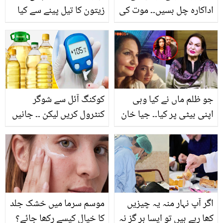
اداکارہ چل بسیں۔۔ موت کی
زیتون کا تیل پینے سے کیا
وجہ کیا بنی؟
ہوتا ہے؟ جانیے اس
کرشماتی تیل کے بے شمار
کمالات جن سے آپ بھی
فائدہ اٹھا سکتے ہیں
جو ظلم ماں نے کیا وہی
کوکنگ آئل سے شوگر
اپنی بیٹی پر کیا۔۔ جیا خان
کنٹرول کریں لیکن ۔۔ جانیں
سے کون سا خونی رشتہ
5 ایسے کوکنگ آئل جو
ہے؟ سنگیتا نے درد بھرے راز
شوگر کو بڑھنے سے روکیں
کھول دیئے
اور بنائیں آپ کو صحت
مند!
اگر آپ نہار منہ یہ چیزیں
موسم سرما میں خشک جلد
کھا رہے ہیں تو ایسا ہر گز نہ
کا خیال کیسے رکھا جائے؟