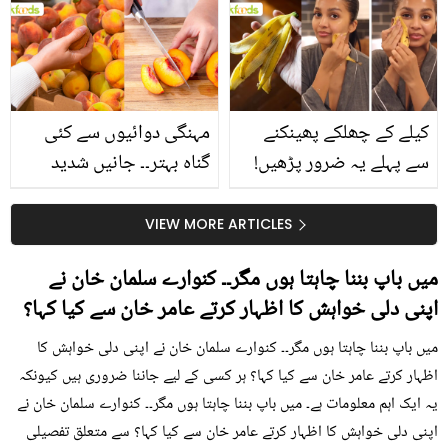
بتائے راز
سے متعلق غلط فہمیوں کی
حقیقت کیا ہے اور افواہ
کیا؟
کیلے کے چھلکے پھینکنے
مہنگی دوائیوں سے کئی
سے پہلے یہ ضرور پڑھیں!
گناہ بہتر۔۔ جانیں شدید
جلد کے 3 بڑے مسائل کا
گرمی کے موسم میں آڑو
سستا اور قدرتی حل
کیوں کھانا چاہیے؟
VIEW MORE ARTICLES
میں باپ بننا چاہتا ہوں مگر۔۔ کنوارے سلمان خان نے
اپنی دلی خواہش کا اظہار کرتے عامر خان سے کیا کہا؟
میں باپ بننا چاہتا ہوں مگر۔۔ کنوارے سلمان خان نے اپنی دلی خواہش کا
اظہار کرتے عامر خان سے کیا کہا؟ ہر کسی کے لیے جاننا ضروری ہیں کیونکہ
یہ ایک اہم معلومات ہے۔ میں باپ بننا چاہتا ہوں مگر۔۔ کنوارے سلمان خان نے
اپنی دلی خواہش کا اظہار کرتے عامر خان سے کیا کہا؟ سے متعلق تفصیلی