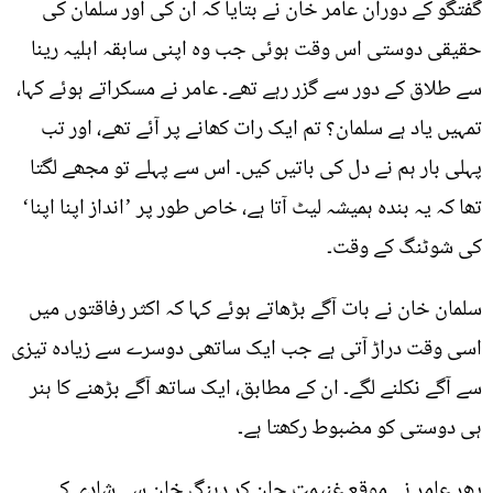
گفتگو کے دوران عامر خان نے بتایا کہ ان کی اور سلمان کی
حقیقی دوستی اس وقت ہوئی جب وہ اپنی سابقہ اہلیہ رینا
سے طلاق کے دور سے گزر رہے تھے۔ عامر نے مسکراتے ہوئے کہا،
تمہیں یاد ہے سلمان؟ تم ایک رات کھانے پر آئے تھے، اور تب
پہلی بار ہم نے دل کی باتیں کیں۔ اس سے پہلے تو مجھے لگتا
تھا کہ یہ بندہ ہمیشہ لیٹ آتا ہے، خاص طور پر ’انداز اپنا اپنا‘
کی شوٹنگ کے وقت۔
سلمان خان نے بات آگے بڑھاتے ہوئے کہا کہ اکثر رفاقتوں میں
اسی وقت دراڑ آتی ہے جب ایک ساتھی دوسرے سے زیادہ تیزی
سے آگے نکلنے لگے۔ ان کے مطابق، ایک ساتھ آگے بڑھنے کا ہنر
ہی دوستی کو مضبوط رکھتا ہے۔
پھر عامر نے موقع غنیمت جان کر دبنگ خان سے شادی کے