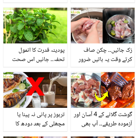
جانیں بالوں کو مضبوط
جاتا ہے؟ جانیں وٹامنز،
بنانے کے چند قدرتی طریقے
منرلز اور اینٹی آکسیڈنٹس
سے بھرپور اس سبزی کے
فائدے
رُک جائیں۔۔ چکن صاف
پودینہ قدرت کا انمول
کرتے وقت یہ باتیں ضرور
تحفہ۔۔ جانیں اس صحت
یاد رکھیں
بخش پتوں کے 10 حیرت
انگیز طبی فوائد
گوشت گلانے کے 4 آسان اور
تربوز پر پانی نہ پینا یا
آزمودہ طریقے۔۔ آپ بھی
مچھلی کے بعد دودھ کا
جانیں انٹرنیشنل شیف کے
استعمال۔۔ جانیں کھانوں