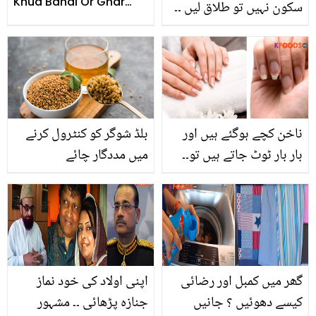
Khud Banai Or Ghar
سکون نہیں تو طلاق لیں ۔۔
Chamkain
احد رضا میر سے علیحدگی
کی خبروں کے بعد سجل
علی کا بیان وائرل، ویڈیو
ناخن کچے ہوگئے ہیں اور
بلڈ شوگر کو کنٹرول کرنے
بار بار ٹوٹ جاتے ہیں تو۔۔
میں مددگار چائے
کمزور ناخنوں کو بغیر مینی
کیور صحت مند اور
خوبصورت بنانے کے گھریلو
ٹوٹکے
گھر میں کمبل اور رضائی
اپنی اولاد کی خود نماز
کیسے دھوئیں ؟ جانیں
جنازہ پڑھائی ۔۔ مشہور