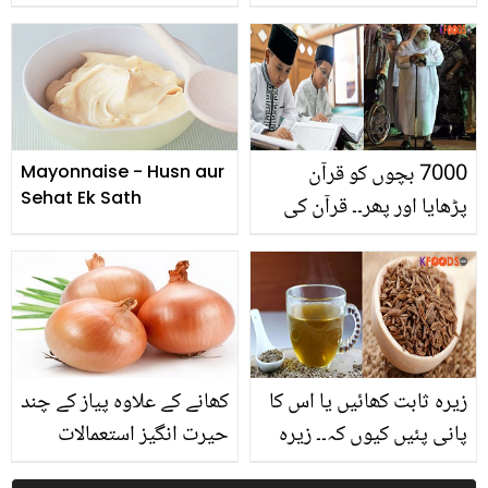
واشنگ مشین میں کمبل
شخصیات کا اپنی اولاد سے
دھونے کا وہ آسان طریقہ
محبت کا انداز، جس نے
جو ڈرائی کلین کے پیسے
سب کو جذباتی کر دیا
بھی بچائے
7000 بچوں کو قرآن
Mayonnaise - Husn aur
Sehat Ek Sath
پڑھایا اور پھر۔۔ قرآن کی
تعلیم دینے کے لئے گورنر کے
عہدے کو بھی چھوڑ دیا!
آخر یہ بزرگ ہیں کون؟
زیرہ ثابت کھائیں یا اس کا
کھانے کے علاوہ پیاز کے چند
پانی پئیں کیوں کہ۔۔ زیرہ
حیرت انگیز استعمالات
صدیوں سے علاج میں