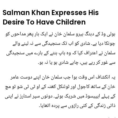
Salman Khan Expresses His
Desire To Have Children
بولی وڈ کے دبنگ ہیرو سلمان خان نے ایک بار پھر مداحوں کو
چونکا دیا ہے۔ شادی کو اب تک سنجیدگی سے نہ لینے والے
سلمان نے اعتراف کیا کہ وہ باپ بننے کے بارے میں سنجیدگی
سے غور کر رہے ہیں، چاہے شادی ہو یا نہ ہو۔
یہ انکشاف اس وقت ہوا جب سلمان خان اپنے دوست عامر
خان کے ساتھ کاجول اور ٹوئنکل کھنہ کے او ٹی ٹی شو ٹو مچ
کے پہلے ایپیسوڈ میں شریک ہوئے۔ دونوں سپر اسٹارز نے اپنی
ذاتی زندگی کے کئی رازوں سے پردہ اٹھایا۔