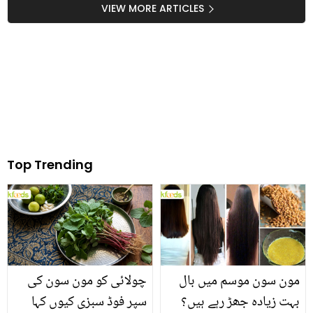
کیوں استعمال کیا جاتا ہے؟
VIEW MORE ARTICLES
جانیں اس میں چھپے بے
شمار فائدے
Top Trending
مون سون موسم میں بال
چولائی کو مون سون کی
بہت زیادہ جھڑ رہے ہیں؟
سپر فوڈ سبزی کیوں کہا