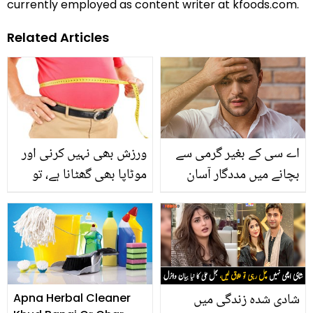
currently employed as content writer at kfoods.com.
Related Articles
اے سی کے بغیر گرمی سے
ورزش بھی نہیں کرنی اور
بچانے میں مددگار آسان
موٹاپا بھی گھٹانا ہے، تو
ٹپس
جانیں کہ کیسے آپ بنا
ورزش جسم کی اضافی
چربی باآسانی کم کر سکتے
ہیں؟
شادی شدہ زندگی میں
Apna Herbal Cleaner