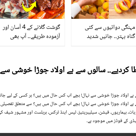
مہنگی دوائیوں سے کئی
گوشت گلانے کے 4 آسان اور
گناہ بہتر۔۔ جانیں شدید
آزمودہ طریقے۔۔ آپ بھی
گرمی کے موسم میں آڑو
جانیں انٹرنیشنل شیف کے
کیوں کھانا چاہیے؟
بتائے راز
یک ساتھ 4 بچے عطا کردیے.. سالوں سے بے اولاد جوڑا خ
ردیے.. سالوں سے بے اولاد جوڑا خوشی سے نہال! بچے اب کس حال میں ہیں؟ ہر کسی کے لیے
ردیے.. سالوں سے بے اولاد جوڑا خوشی سے نہال! بچے اب کس حال میں ہیں؟ سے متعلق تف
یات، بیماریوں، فیشن، سیلیبریٹیز، ٹپس اینڈ ٹرکس، ہربلسٹ اور مشہور شیف ک
ڈی کے فوڈز میں موجود ہے۔