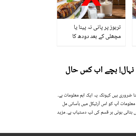
فائدے
تربوز پر پانی نہ پینا یا
مچھلی کے بعد دودھ کا
استعمال۔۔ جانیں کھانوں
سے متعلق غلط فہمیوں کی
حقیقت کیا ہے اور افواہ کیا؟
وشی سے نہال! بچے اب کس حال
 جاننا ضروری ہیں کیونکہ یہ ایک اہم معلومات ہے۔
صیلی معلومات آپ کو اس آرٹیکل میں بآسانی مل
ی بتائی ہوئی ہر قسم کی ٹپ دستیاب ہے۔ مزید