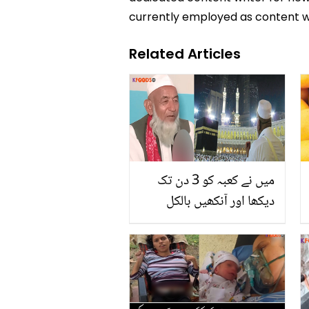
currently employed as content w
Related Articles
میں نے کعبہ کو 3 دن تک
دیکھا اور آنکھیں بالکل
ٹھیک ہوگئیں۔۔ 91 عمرہ
کرنے والے پاکستانی کا حج
کے دوران پیش آنے والے
معجزے کے بارے میں کیا
بتایا؟