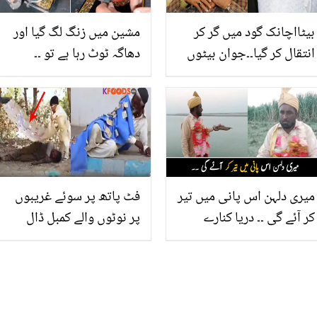
بیٹااچانک گود میں گر کر
مشین میں زنگ لگ گیا اور
انتقال کر گیا۔۔جوان بیٹوں
دھاگہ ٹوٹ رہا ہے تو ۔۔
کی موت کا غم برداشت
مہنگے داموں میں سلائی
کرنے والی مشہور شخصیات
مشین ٹھیک کروانے کے
جس کے بعد ان کی زندگی
بجائے گھر پر خود مرمت
دکھ میں بدل گئی
کرنے کا آسان طریقہ جانیں
میری دلہن اس پانی میں تیر
فٹ پاتھ پر سوئے غریبوں
کر آئے گی ۔۔ دریا کنارے
پر نوٹوں والے کمبل ڈال
بیٹھا یہ پر اسرار دولہا کون
دئیے۔۔ مدد کا ایسا طریقہ
ہے جس کا کھانا پینا دریا کے
جس نے لوگوں کا دل جیت
پاس ہوتا ہے؟
لیا! ویڈیو وائرل