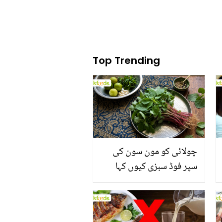
Top Trending
چولائی کو مون سون کی
سپر فوڈ سبزی کیوں کہا
جاتا ہے؟ جانیں وٹامنز،
منرلز اور اینٹی آکسیڈنٹس
سے بھرپور اس سبزی کے