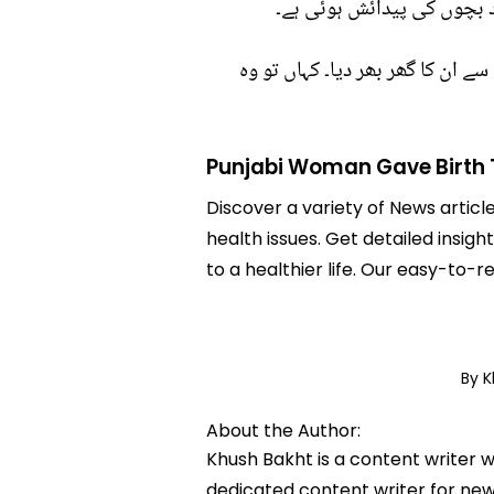
د بچوں کی پیدائش ہوئی ہے۔
ے ان کا گھر بھر دیا۔ کہاں تو وہ
Punjabi Woman Gave Birth 
Discover a variety of News articl
health issues. Get detailed insig
to a healthier life. Our easy-to
By 
About the Author:
Khush Bakht is a content writer w
dedicated content writer for news