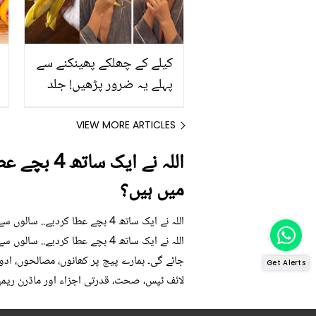
کیلے کے چھلکے پھینکنے سے
پہلے یہ ضرور پڑھیں! جلد
کے 3 بڑے مسائل کا سستا
اور قدرتی حل
VIEW MORE ARTICLES
اللہ نے ا
میں ہیں؟
اللہ نے ایک ساتھ 4 بچے عطا ک
اللہ نے ایک ساتھ 4 بچے عطا ک
جائے گی۔ ہمارے پیج پر کھانوں، مصالحوں، ادو
Get Alerts
لائف ٹپس، صحت، قدرتی اجزاء اور ماڈرن ریمی