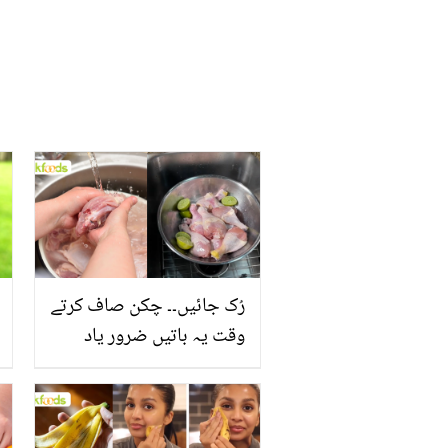
رُک جائیں۔۔ چکن صاف کرتے
وقت یہ باتیں ضرور یاد
رکھیں