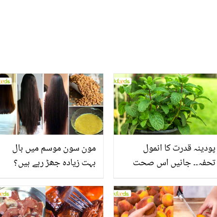
پودینہ قدرت کا انمول
مون سون موسم میں بال
تحفہ۔۔ جانیں اس صحت
بہت زیادہ جھڑ رہے ہیں؟
بخش پتوں کے 10 حیرت
جانیں بالوں کو مضبوط
انگیز طبی فوائد
بنانے کے چند قدرتی طریقے