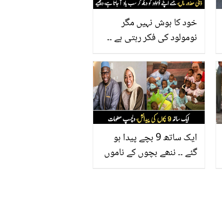
خود کا ہوش نہیں مگر
نومولود کی فکر رہتی ہے ۔۔
ذہنی معذور ماں، جس کی
ممتا نے سب کو رُلا دیا،
دیکھیے
ایک ساتھ 9 بچے پیدا ہو
گئے ۔۔ ننھے بچوں کے ناموں
میں چھپے راز، دلچسپ
معلومات