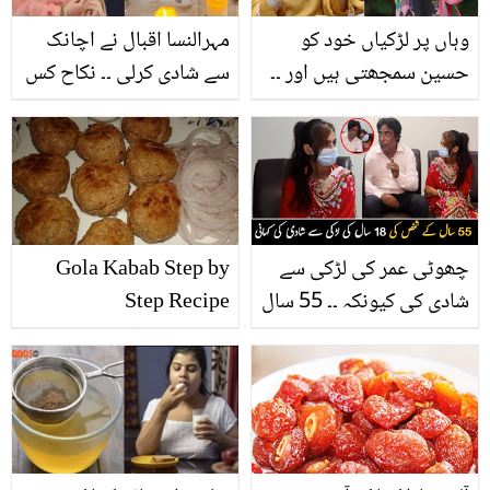
وہاں پر لڑکیاں خود کو
مہرالنسا اقبال نے اچانک
حسین سمجھتی ہیں اور ۔۔
سے شادی کرلی ۔۔ نکاح کس
ژالے سرحدی نے لڑکیوں کی
ملک کی تاریخی مسجد
شادیاں نہ ہونے کا ملبہ
میں ہوا؟ تصاویر سوشل
سوشل میڈیا پر ڈالتے ہوئے
میڈیا پر وائرل
کیا کہہ دیا؟
چھوٹی عمر کی لڑکی سے
Gola Kabab Step by
شادی کی کیونکہ ۔۔ 55 سال
Step Recipe
کے شخص کی 18 سال کی
لڑکی سے نکاح، جانیئے اس
انوکھے جوڑے کی دلچسپ
کہانی