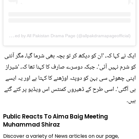
A
post shared by All Pakistan Drama Page (@allpakdramapageofficial)
ایک نے کہا کہ، 'ان کو دیکھ کر تو بچہ بھی شرما گیا، مگر آنٹی
کو شرم نہیں آئی'۔ جبکہ دوسرے صارف کا کہنا تھا کہ، 'شیراز
اپنی چھوٹی سی بہن کو دوپٹہ اوڑھنے کا کہتا ہے اور یہ ایسے
ہی آگئی'۔ اسی طرح کے ڈھیروں کمنٹس اس ویڈیو پر کئے گئے
ہیں۔
Public Reacts To Aima Baig Meeting
Muhammad Shiraz
Discover a variety of News articles on our page,