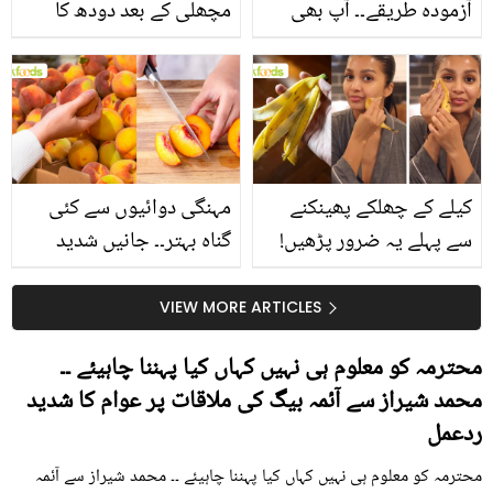
آزمودہ طریقے۔۔ آپ بھی
مچھلی کے بعد دودھ کا
جانیں انٹرنیشنل شیف کے
استعمال۔۔ جانیں کھانوں
بتائے راز
سے متعلق غلط فہمیوں کی
حقیقت کیا ہے اور افواہ
کیا؟
کیلے کے چھلکے پھینکنے
مہنگی دوائیوں سے کئی
سے پہلے یہ ضرور پڑھیں!
گناہ بہتر۔۔ جانیں شدید
جلد کے 3 بڑے مسائل کا
گرمی کے موسم میں آڑو
سستا اور قدرتی حل
کیوں کھانا چاہیے؟
VIEW MORE ARTICLES
محترمہ کو معلوم ہی نہیں کہاں کیا پہننا چاہیئے ۔۔
محمد شیراز سے آئمہ بیگ کی ملاقات پر عوام کا شدید
ردعمل
محترمہ کو معلوم ہی نہیں کہاں کیا پہننا چاہیئے ۔۔ محمد شیراز سے آئمہ