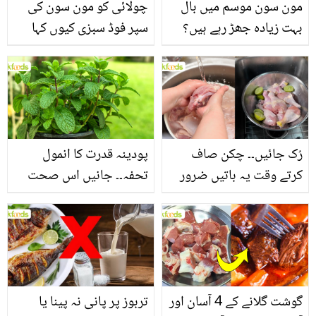
مون سون موسم میں بال
چولائی کو مون سون کی
بہت زیادہ جھڑ رہے ہیں؟
سپر فوڈ سبزی کیوں کہا
جانیں بالوں کو مضبوط
جاتا ہے؟ جانیں وٹامنز،
بنانے کے چند قدرتی طریقے
منرلز اور اینٹی آکسیڈنٹس
سے بھرپور اس سبزی کے
فائدے
رُک جائیں۔۔ چکن صاف
پودینہ قدرت کا انمول
کرتے وقت یہ باتیں ضرور
تحفہ۔۔ جانیں اس صحت
یاد رکھیں
بخش پتوں کے 10 حیرت
انگیز طبی فوائد
گوشت گلانے کے 4 آسان اور
تربوز پر پانی نہ پینا یا