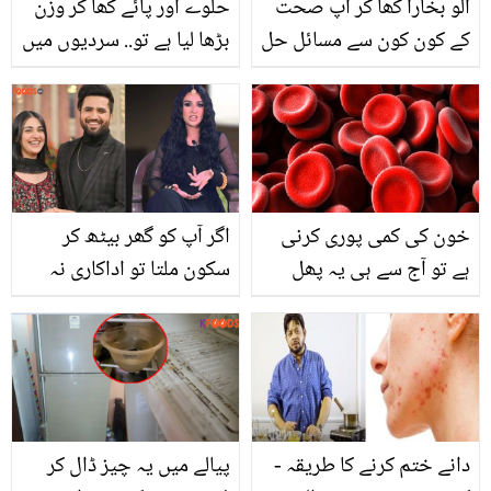
آلو بخارا کھا کر آپ صحت
حلوے اور پائے کھا کر وزن
کے کون کون سے مسائل حل
بڑھا لیا ہے تو.. سردیوں میں
کر سکتے ہیں؟قدرت کا
گھر میں رہ کر موٹاپا کیسے
انمول تحفہ جس کے
کم کریں؟ جانیں
خواص جان کر آپ حیران
رہ جائیں گے۔۔
خون کی کمی پوری کرنی
اگر آپ کو گھر بیٹھ کر
ہے تو آج سے ہی یہ پھل
سکون ملتا تو اداکاری نہ
کھانا شروع کردیں
کرتیں۔۔ سارہ خان نے
فیمنزم سے متعلق ایسا کیا
کہا کہ لوگوں نے شیشہ دکھا
دیا؟
دانے ختم کرنے کا طریقہ -
پیالے میں یہ چیز ڈال کر