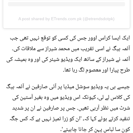
A post shared by ETrends.com.pk (@etrendsdotpk)
ایک ایسا کراس اوور جس کی کسی کو توقع نہیں تھی جب
آئمہ بیگ نے اسی تقریب میں محمد شیراز سے ملاقات کی۔
آئمہ نے شیراز کے ساتھ ایک ویڈیو شیئر کی اور وہ ہمیشہ کی
طرح پیارا اور معصوم لگ رہا تھا۔
جیسے ہی یہ ویڈیو سوشل میڈیا پر آئی صارفین نے آئمہ بیگ
کی کلاس لے لی، کیونکہ اس ویڈیو میں وہ بغیر آستین کی
شرٹ میں نظر آرہی تھیں۔ جس پر صارفین نے ان پر شدید
تنقید کرتے ہوئے کہا کہ، 'ان کو زرا تمیز نہیں ہے کہ کس جگہ
کون سا لباس پہن کر جانا چاہیئے'۔