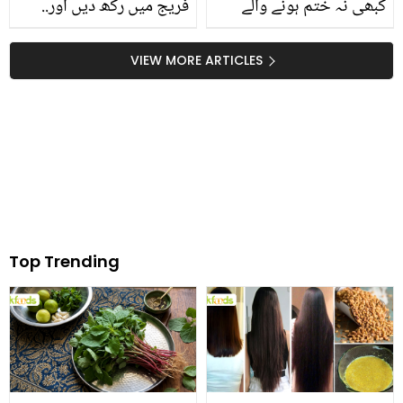
کبھی نہ ختم ہونے والے
فریج میں رکھ دیں اور..
دانوں سے ہمیشہ کے لئے
فریج میں لگا فنگس کیسے
جان چھڑائیں مشہور
ختم کریں؟ دیکھیں
VIEW MORE ARTICLES
ہربلسٹ ڈاکٹر عیسیٰ کا
بتایا ہوا نسخہ اپنائیں اور
بے داغ چہرہ پائیں
Top Trending