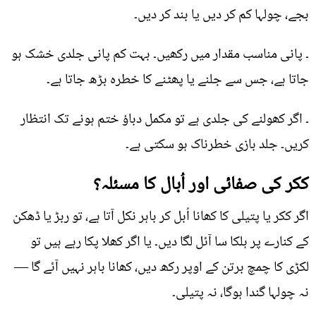
بجے، چولہا کم کر دیں یا بند کر دیں۔
۔ پانی مناسب مقدار میں رکھیں۔ بہت کم پانی جلدی خشک ہو
جاتا ہے، جس سے جلنے یا پھٹنے کا خطرہ بڑھ جاتا ہے۔
۔ اگر کھولنے کی جلدی ہے تو مکمل دباؤ ختم ہونے تک انتظار
کریں۔ جلد بازی خطرناک ہو سکتی ہے۔
ککر کی صفائی اور اُبال کا مسئلہ؟
اگر ککر یا پتیلی کا کھانا اُبل کر باہر نکل آتا ہے، تو ربڑ یا ڈھکن
کے کنارے پر ہلکا سا آئل لگا دیں۔ یا اگر کھلا پکا رہے ہیں تو
لکڑی کا چمچ برتن کے اوپر رکھ دیں، کھانا باہر نہیں آئے گا —
نہ چولہا گندا ہوگا، نہ پتیلی۔