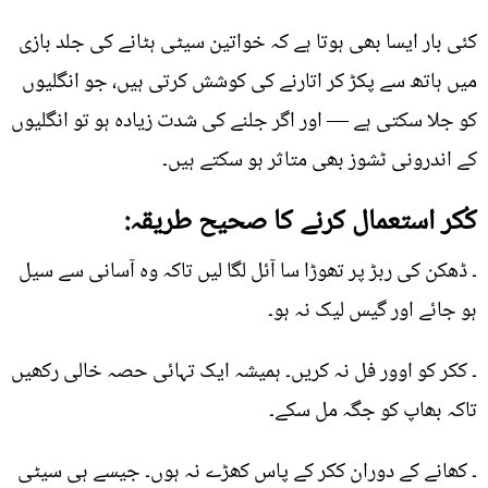
کئی بار ایسا بھی ہوتا ہے کہ خواتین سیٹی ہٹانے کی جلد بازی
میں ہاتھ سے پکڑ کر اتارنے کی کوشش کرتی ہیں، جو انگلیوں
کو جلا سکتی ہے — اور اگر جلنے کی شدت زیادہ ہو تو انگلیوں
کے اندرونی ٹشوز بھی متاثر ہو سکتے ہیں۔
کُکر استعمال کرنے کا صحیح طریقہ:
۔ ڈھکن کی ربڑ پر تھوڑا سا آئل لگا لیں تاکہ وہ آسانی سے سیل
ہو جائے اور گیس لیک نہ ہو۔
۔ ککر کو اوور فل نہ کریں۔ ہمیشہ ایک تہائی حصہ خالی رکھیں
تاکہ بھاپ کو جگہ مل سکے۔
۔ کھانے کے دوران ککر کے پاس کھڑے نہ ہوں۔ جیسے ہی سیٹی