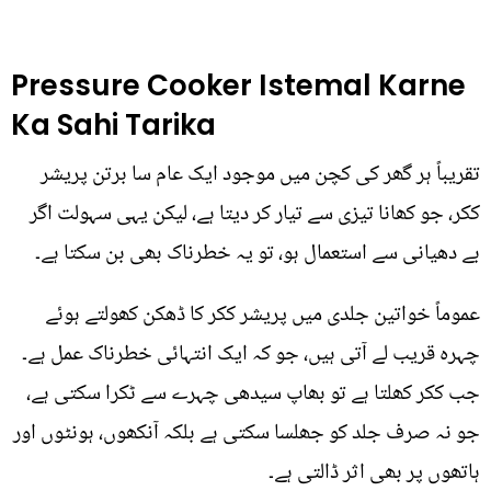
Pressure Cooker Istemal Karne
Ka Sahi Tarika
تقریباً ہر گھر کی کچن میں موجود ایک عام سا برتن پریشر
ککر، جو کھانا تیزی سے تیار کر دیتا ہے، لیکن یہی سہولت اگر
بے دھیانی سے استعمال ہو، تو یہ خطرناک بھی بن سکتا ہے۔
عموماً خواتین جلدی میں پریشر ککر کا ڈھکن کھولتے ہوئے
چہرہ قریب لے آتی ہیں، جو کہ ایک انتہائی خطرناک عمل ہے۔
جب ککر کھلتا ہے تو بھاپ سیدھی چہرے سے ٹکرا سکتی ہے،
جو نہ صرف جلد کو جھلسا سکتی ہے بلکہ آنکھوں، ہونٹوں اور
ہاتھوں پر بھی اثر ڈالتی ہے۔