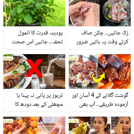
سے بھرپور اس سبزی کے
فائدے
رُک جائیں۔۔ چکن صاف
پودینہ قدرت کا انمول
کرتے وقت یہ باتیں ضرور
تحفہ۔۔ جانیں اس صحت
یاد رکھیں
بخش پتوں کے 10 حیرت
انگیز طبی فوائد
گوشت گلانے کے 4 آسان اور
تربوز پر پانی نہ پینا یا
آزمودہ طریقے۔۔ آپ بھی
مچھلی کے بعد دودھ کا
جانیں انٹرنیشنل شیف کے
استعمال۔۔ جانیں کھانوں
بتائے راز
سے متعلق غلط فہمیوں کی
حقیقت کیا ہے اور افواہ