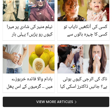
کسی کی آنکھیں نایاب تو
نیلم منیر کی شادی پر میرا
کسی کا چہرہ بالوں سے
کیوں رو پڑیں؟ پہلی بار
ڈھکا ہوا ۔۔ دنیا کے 5 خاص
زندگی کا دکھ سامنے آگیا
و پراسرار بچے جو نارمل
بچوں سے بالکل مختلف ہیں
ناک کی الرجی کیوں ہوتی
بادام والا فائدہ خربوزے
ہے؟ جانیں ڈاکٹرز اسکی کیا
میں ۔۔ گرمیوں کے اس پھل
وجوہات، احتیاط اور علاج
کو کھانا اپنی عادت بنالیں،
بتاتے ہیں، جو آپ کے لیئے
سستے پھل کے مہنگے
VIEW MORE ARTICLES
جاننے ضروری ہیں
فائدے