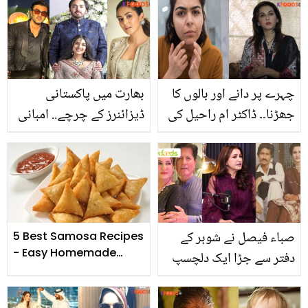
کریں اور ۔۔۔ لال مرچ کے 5
رپورٹر کے چبھتے سوال پر
بہترین فائدے جانیں اور
کیا جواب دیا؟
زندگی آسان بنائیں!
چہرے پر دانے اور بالوں کا
بھارت میں پاکستانی
جھڑنا۔۔ ڈاکٹر ام راحیل کی
ڈیزائنرز کے چرچے.. امبانی
بتائی آسان سی ٹرک جس
کے بیٹے کی شادی میں
سے گھر بیٹھے ہارمونز کے
اداکاروں نے کون سے
مسائل کم کیے جاسکتے ہیں
پاکستانی ڈیزائنر کے کپڑے
پہنے؟ دلچسپ تصاویر
صباء فیصل نے شوہر کے
5 Best Samosa Recipes
- Easy Homemade
دفتر سے جڑا ایک دلچسپ
Samosa Recipe Step
واقعہ سناتے ہوئے خواتین
by Step
کو کیا مشورہ دے دیا؟