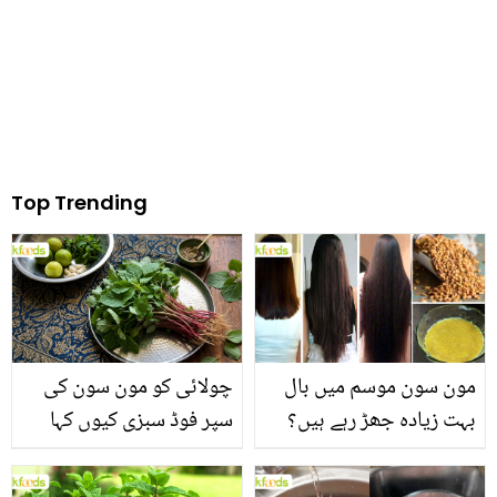
Top Trending
مون سون موسم میں بال
چولائی کو مون سون کی
بہت زیادہ جھڑ رہے ہیں؟
سپر فوڈ سبزی کیوں کہا
جانیں بالوں کو مضبوط
جاتا ہے؟ جانیں وٹامنز،
بنانے کے چند قدرتی طریقے
منرلز اور اینٹی آکسیڈنٹس