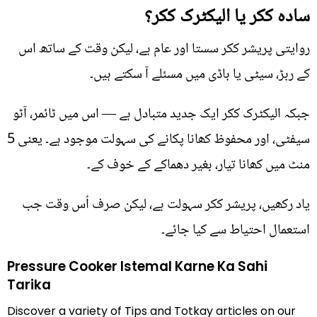
سادہ ککر یا الیکٹرک ککر؟
روایتی پریشر ککر سستا اور عام ہے، لیکن وقت کے ساتھ اس
کے ربڑ، سیٹی یا باڈی میں مسئلے آ سکتے ہیں۔
جبکہ الیکٹرک ککر ایک جدید متبادل ہے — اس میں ٹائمر، آٹو
سیفٹی، اور محفوظ کھانا پکانے کی سہولت موجود ہے۔ یعنی 5
منٹ میں کھانا تیار، بغیر دھماکے کے خوف کے۔
یاد رکھیں، پریشر ککر سہولت ہے، لیکن صرف اُس وقت جب
استعمال احتیاط سے کیا جائے۔
Pressure Cooker Istemal Karne Ka Sahi
Tarika
Discover a variety of Tips and Totkay articles on our