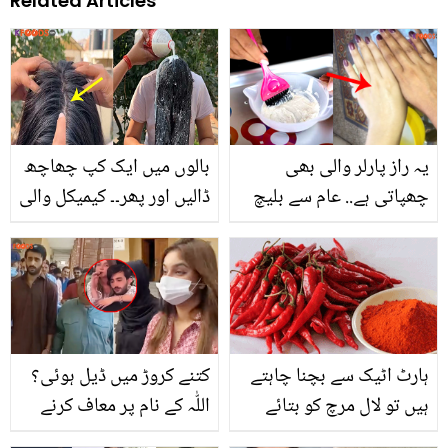
Related Articles
یہ راز پارلر والی بھی
بالوں میں ایک کپ چھاچھ
چھپاتی ہے.. عام سے بلیچ
ڈالیں اور پھر۔۔ کیمیکل والی
میں صرف یہ 2 چیزیں
چیزیں استعمال کرنے کے
ملائیں اور عید پر چہرے کے
بجائے گھر میں بنائیں ہیئر
ساتھ ہاتھ پاؤں بھی
ماسک، جو بالوں کئی
جگمگائیں
مسئلے حل کرئے
ہارٹ اٹیک سے بچنا چاہتے
کتنے کروڑ میں ڈیل ہوئی؟
ہیں تو لال مرچ کو بتائے
اللّٰہ کے نام پر معاف کرنے
گئے طریقے سے استعمال
والی ٹک ٹاکر سامعہ نے