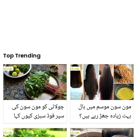
Top Trending
مون سون موسم میں بال
چولائی کو مون سون کی
بہت زیادہ جھڑ رہے ہیں؟
سپر فوڈ سبزی کیوں کہا
جانیں بالوں کو مضبوط
جاتا ہے؟ جانیں وٹامنز،
بنانے کے چند قدرتی طریقے
منرلز اور اینٹی آکسیڈنٹس