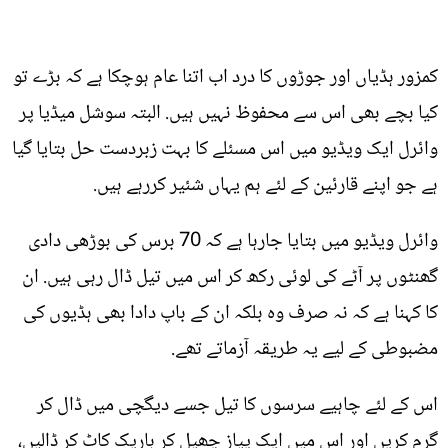
کمزور ہڈیاں اور جوڑوں کا درد اب اتنا عام ہوچکا ہے کہ بڑے تو
کیا بچے بھی اس سے محفوظ نہیں ہیں. البتہ سوشل میڈیا پر
وائرل ایک ویڈیو میں اس مسئلے کا بہت زبردست حل بتایا گیا
ہے جو اپنے قارئین کے لئے ہم یہاں شئیر کررہے ہیں.
وائرل ویڈیو میں بتایا جارہا ہے کہ 70 برس کی بوڑھی دادی
گھنٹوں پر آٹے کی لوئی رکھ کر اس میں تیل ڈال رہی ہیں. ان
کا کہنا ہے کہ نہ صرف وہ بلکہ ان کے باپ دادا بھی ہڈیوں کی
مضبوطی کے لیے یہ طریقہ آزماتے تھے.
اس کے لئے چاہیے سرسوں کا تیل جسے دیگچی میں ڈال کر
گرم کریں اور اس میں ایک پیاز چھیل کر باریک کاٹ کر ڈالیں،