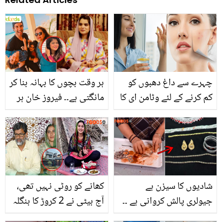
چہرے سے داغ دھبوں کو
ہر وقت بچوں کا بہانہ بنا کر
کم کرنے کے لئے وٹامن ای کا
مانگتی ہے۔۔ فیروز خان ہر
استعمال کیسے کریں؟
ماہ کتنے لاکھ دیتے ہیں؟
جانیئے چند آسان طریقے
بہن کے بیان پر صارفین نے
اور اس کے کرشماتی فوائد
علیزے کی ایسی تیسی کر
دی
شادیوں کا سیزن ہے
کھانے کو روٹی نہیں تھی،
جیولری پالش کروانی ہے ۔۔
آج بیٹی نے 2 کروڑ کا بنگلہ
اب سونے چاندی کے زیور
بنا دیا ۔۔ گاؤں کی لڑکی الیزا