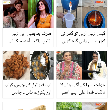
باہر لے جانے کی ضرورت
سحر نے اپنے والدین کو
نہیں! بلکہ گھر بیٹھے خود
کیسے غربت سے نکال کر
ہی اس طریقے سے زیور
بڑے گھر میں پہنچا دیا؟ ان
چمکائیں
کی کہانی
گیس نہیں آرہی تو گھر کے
صرف بھابھیاں ہی نہیں
کچرے سے پانی گرم کریں ۔۔
لڑتیں، بلکہ۔۔ آمنہ ملک نے
بغیر گیس کے پانی کو اس
جوائنٹ فیملی سسٹم کی
نئے طریقے سے گرم کریں
حقیقت کھول کے رکھ دی
جو ٹھنڈ سے بچائے اور
بچت بھی کرے
خواجہ سرا کے آگے رونے کا
اب بغیر تیل کے چپس، کباب
ناٹک۔۔ فضا علی اپنے آنسو
اور پکوڑے تلیں۔۔ جانیں
کا مذاق بننے پر پھٹ پڑیں !
کسی بھی چیز کو تلنے سے
تلسی بٹ کی سچائی اگل
پہلے یہ انوکھا طریقہ جس