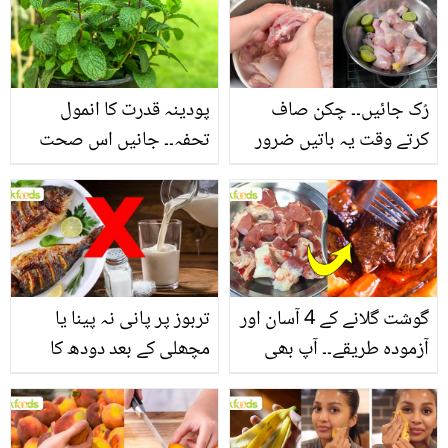
سے بھرپور اس سبزی کے
فائدے
رُک جائیں۔۔ چکن صاف
پودینہ قدرت کا انمول
کرتے وقت یہ باتیں ضرور
تحفہ۔۔ جانیں اس صحت
یاد رکھیں
بخش پتوں کے 10 حیرت
انگیز طبی فوائد
گوشت گلانے کے 4 آسان اور
تربوز پر پانی نہ پینا یا
آزمودہ طریقے۔۔ آپ بھی
مچھلی کے بعد دودھ کا
جانیں انٹرنیشنل شیف کے
استعمال۔۔ جانیں کھانوں
بتائے راز
سے متعلق غلط فہمیوں کی
حقیقت کیا ہے اور افواہ