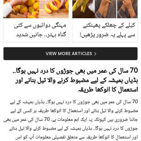
کیا؟
کیلے کے چھلکے پھینکنے
مہنگی دوائیوں سے کئی
سے پہلے یہ ضرور پڑھیں!
گناہ بہتر۔۔ جانیں شدید
جلد کے 3 بڑے مسائل کا
گرمی کے موسم میں آڑو
سستا اور قدرتی حل
کیوں کھانا چاہیے؟
VIEW MORE ARTICLES
70 سال کی عمر میں بھی جوڑوں کا درد نہیں ہوگا..
ہڈیاں ہمیشہ کے لیے مضبوط کرنے والا تیل بنانے اور
استعمال کا انوکھا طریقہ
70 سال کی عمر میں بھی جوڑوں کا درد نہیں ہوگا.. ہڈیاں ہمیشہ کے لیے
مضبوط کرنے والا تیل بنانے اور استعمال کا انوکھا طریقہ ہر کسی کے لیے
جاننا ضروری ہیں کیونکہ یہ ایک اہم معلومات ہے۔ 70 سال کی عمر میں بھی
جوڑوں کا درد نہیں ہوگا.. ہڈیاں ہمیشہ کے لیے مضبوط کرنے والا تیل بنانے
اور استعمال کا انوکھا طریقہ سے متعلق تفصیلی معلومات آپ کو اس