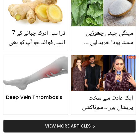
ڈالی
میں تیل کی ضرورت ہی
نہیں پڑے گی
مہنگی چینی چھوڑیں
ذرا سی ادرک چبانے کے 7
سستا پودا خرید لیں ۔۔۔
ایسے فوائد جو آپ کو بھی
جانیں یہ کون سا پودا ہے
ادرک کا استعمال کرنے پر
جس کو گھر میں رکھنے سے
مجبور کردیں گے
چینی خریدنے کے ضرورت
ہی نہ پڑے؟
ایک عادت سے سخت
Deep Vein Thrombosis
پریشان ہوں۔۔ سوناکشی
سنہا کس بات پر شوہر کو
گھر چھوڑنے کا کہہ دیتی
VIEW MORE ARTICLES
ہیں؟