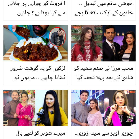
خوشی ماتم میں تبدیل ۔۔
اخروٹ کو چولہے پر جلانے
خاتون کے ایک ساتھ 6 بچے
سے کیا ہوتا ہے؟ جانیں
کیسے انتقال کر گئے؟ ماں
ایسی جادوئی ٹپ جو
غم سے نڈھال
بچوں اور بڑوں دونوں کے
بہت کام آئے
محب مرزا نے صنم سعید کو
لڑکوں کو یہ گوشت ضرور
شادی کے بعد پہلا تحفہ کیا
کھانا چاہیے ۔۔ مردوں کو
دیا تھا؟ خاموشی سے شادی
ہفتے میں 1 مرتبہ گائے کا
کرنے والی اداکارہ نے
گوشت لازمی کیوں کھانا
انکشاف کردیا
چاہیے؟ وجہ آپ کی بھی
بڑی مشکل آسان کردے
چوری اوپر سے سینہ زوری..
میرے شوہر کو لمبے بال