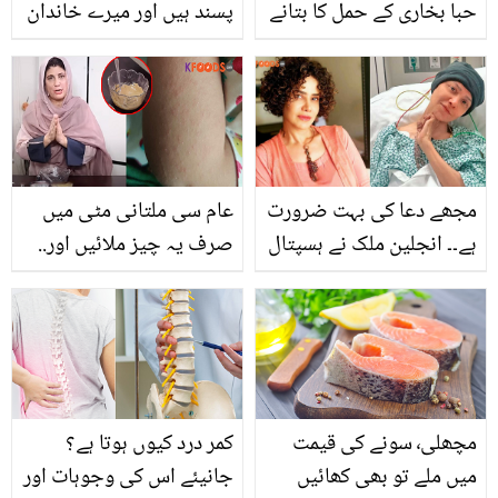
حبا بخاری کے حمل کا بتانے
پسند ہیں اور میرے خاندان
پر نادیہ خان ڈٹ گئیں !
میں.. کرن ناز کے لمبے
صارفین نے بھی آڑے
حسین بالوں کا کیا راز ہے؟
ہاتھوں لے لیا
مجھے دعا کی بہت ضرورت
عام سی ملتانی مٹی میں
ہے۔۔ انجلین ملک نے ہسپتال
صرف یہ چیز ملائیں اور..
سے تصویر شیئر کر دی، ان
ڈاکٹر بلقیس کا بتایا آسان
کی حالت کیسی ہے اب؟
سا ٹوٹکا جو گرمی دانوں
کی تکلیف سے دے نجات
مچھلی٬ سونے کی قیمت
کمر درد کیوں ہوتا ہے؟
میں ملے تو بھی کھائیں
جانیئے اس کی وجوہات اور