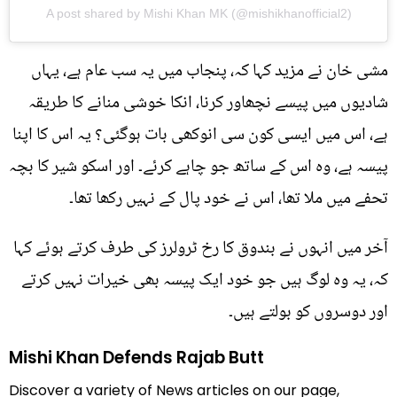
A post shared by Mishi Khan MK (@mishikhanofficial2)
مشی خان نے مزید کہا کہ، پنجاب میں یہ سب عام ہے، یہاں
شادیوں میں پیسے نچھاور کرنا، انکا خوشی منانے کا طریقہ
ہے، اس میں ایسی کون سی انوکھی بات ہوگئی؟ یہ اس کا اپنا
پیسہ ہے، وہ اس کے ساتھ جو چاہے کرئے۔ اور اسکو شیر کا بچہ
تحفے میں ملا تھا، اس نے خود پال کے نہیں رکھا تھا۔
آخر میں انہوں نے بندوق کا رخ ٹرولرز کی طرف کرتے ہوئے کہا
کہ، یہ وہ لوگ ہیں جو خود ایک پیسہ بھی خیرات نہیں کرتے
اور دوسروں کو بولتے ہیں۔
Mishi Khan Defends Rajab Butt
Discover a variety of News articles on our page,