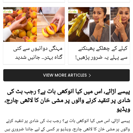
جانیں انٹرنیشنل شیف کے
استعمال۔۔ جانیں کھانوں
بتائے راز
سے متعلق غلط فہمیوں کی
حقیقت کیا ہے اور افواہ
کیا؟
کیلے کے چھلکے پھینکنے
مہنگی دوائیوں سے کئی
سے پہلے یہ ضرور پڑھیں!
گناہ بہتر۔۔ جانیں شدید
جلد کے 3 بڑے مسائل کا
گرمی کے موسم میں آڑو
سستا اور قدرتی حل
کیوں کھانا چاہیے؟
VIEW MORE ARTICLES
پیسے اڑائے، اس میں کیا انوکھی بات ہے؟ رجب بٹ کی
شادی پر تنقید کرنے والوں پر مشی خان کا لاٹھی چارج،
ویڈیو
پیسے اڑائے، اس میں کیا انوکھی بات ہے؟ رجب بٹ کی شادی پر تنقید کرنے
والوں پر مشی خان کا لاٹھی چارج، ویڈیو ہر کسی کے لیے جاننا ضروری ہیں