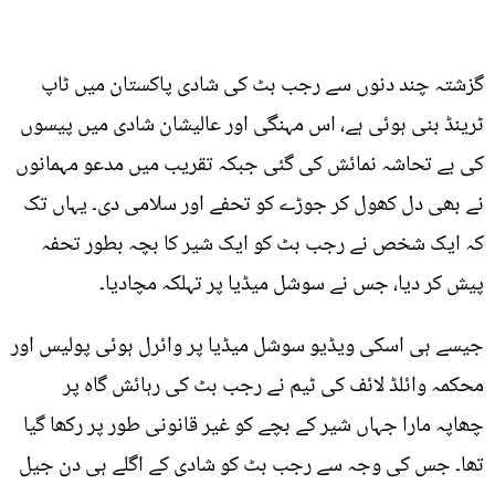
گزشتہ چند دنوں سے رجب بٹ کی شادی پاکستان میں ٹاپ
ٹرینڈ بنی ہوئی ہے، اس مہنگی اور عالیشان شادی میں پیسوں
کی بے تحاشہ نمائش کی گئی جبکہ تقریب میں مدعو مہمانوں
نے بھی دل کھول کر جوڑے کو تحفے اور سلامی دی۔ یہاں تک
کہ ایک شخص نے رجب بٹ کو ایک شیر کا بچہ بطور تحفہ
پیش کر دیا، جس نے سوشل میڈیا پر تہلکہ مچادیا۔
جیسے ہی اسکی ویڈیو سوشل میڈیا پر وائرل ہوئی پولیس اور
محکمہ وائلڈ لائف کی ٹیم نے رجب بٹ کی رہائش گاہ پر
چھاپہ مارا جہاں شیر کے بچے کو غیر قانونی طور پر رکھا گیا
تھا۔ جس کی وجہ سے رجب بٹ کو شادی کے اگلے ہی دن جیل