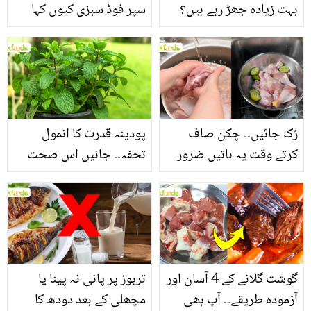
بہت زیادہ جھڑ رہے ہیں؟
سپر فوڈ سبزی کیوں کہا
جانیں بالوں کو مضبوط
جاتا ہے؟ جانیں وٹامنز،
بنانے کے چند قدرتی طریقے
منرلز اور اینٹی آکسیڈنٹس
سے بھرپور اس سبزی کے
فائدے
رُک جائیں۔۔ چکن صاف
پودینہ قدرت کا انمول
کرتے وقت یہ باتیں ضرور
تحفہ۔۔ جانیں اس صحت
یاد رکھیں
بخش پتوں کے 10 حیرت
انگیز طبی فوائد
گوشت گلانے کے 4 آسان اور
تربوز پر پانی نہ پینا یا
آزمودہ طریقے۔۔ آپ بھی
مچھلی کے بعد دودھ کا