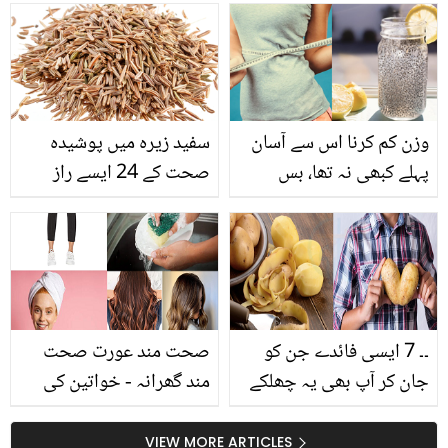
گنڈیریاں کیوں کھانی
محبت کی داستاں، لیکن کیا
چاہیے؟ جانیں بھرپور روزہ
اب دونوں کی طلاق
گزارنے کا خُفیہ راز
ہوگئی؟
وزن کم کرنا اس سے آسان
سفید زیرہ میں پوشیدہ
پہلے کبھی نہ تھا، بس
صحت کے 24 ایسے راز
لیموں پانی میں ٹخم بالنگا
جنہیں جان کر یقینا آپ
ملا کر بتائے گئے طریقے سے
دنگ رہ جائیں گے
استعمال کریں اور باآسانی
وزن گھٹائیں
۔۔ 7 ایسی فائدے جن کو
صحت مند عورت صحت
جان کر آپ بھی یہ چھلکے
مند گھرانہ - خواتین کی
سنبھال کر رکھیں گے آلو کے
چند عام غلطیاں جو ان کی
چھلکے غلطی سے بھی
صحت کو برباد کردیتی ہیں
VIEW MORE ARTICLES