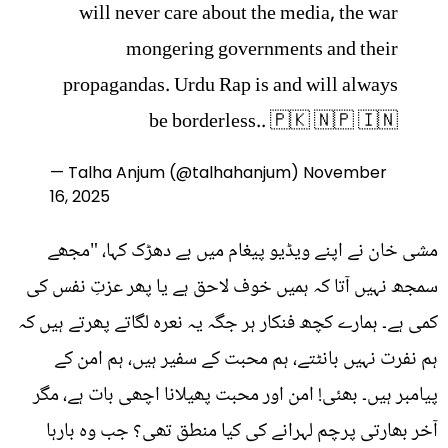
will never care about the media, the war
mongering governments and their
propagandas. Urdu Rap is and will always
be borderless.. 🇵🇰 🇳🇵 🇮🇳
— Talha Anjum (@talhahanjum)
November
16, 2025
مشی خان نے اپنے ویڈیو پیغام میں بے دھڑک کہا، "مجھے
سمجھ نہیں آتا کہ ہمیں خوف لاحق ہے یا پھر عزتِ نفس کی
کمی ہے۔ ہمارے کچھ فنکار ہر جگہ یہ نعرہ لگاتے پھرتے ہیں کہ
ہم نفرت نہیں بانٹتے، ہم محبت کے سفیر ہیں، ہم امن کے
پیامبر ہیں۔ بھئی! امن اور محبت پھیلانا اچھی بات ہے، مگر
آخر بھارتی پرچم لہرانے کی کیا منطق تھی؟ جب وہ بارہا