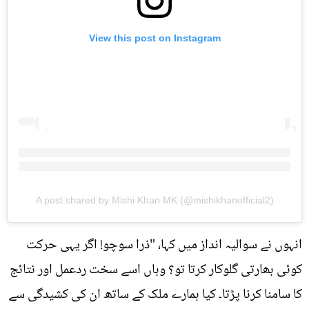
View this post on Instagram
A post shared by Mishi Khan MK (@mishikhanofficial2)
انہوں نے سوالیہ انداز میں کہا، "ذرا سوچو! اگر یہی حرکت
کوئی بھارتی گلوکار کرتا تو؟ وہاں اسے سخت ردعمل اور نتائج
کا سامنا کرنا پڑتا۔ کیا ہمارے ملک کے ساتھ ان کی کشیدگی سے