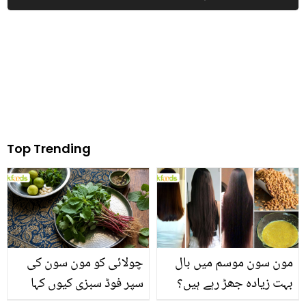
نہیں پھینکیے
Top Trending
مون سون موسم میں بال
چولائی کو مون سون کی
بہت زیادہ جھڑ رہے ہیں؟
سپر فوڈ سبزی کیوں کہا
جانیں بالوں کو مضبوط
جاتا ہے؟ جانیں وٹامنز،