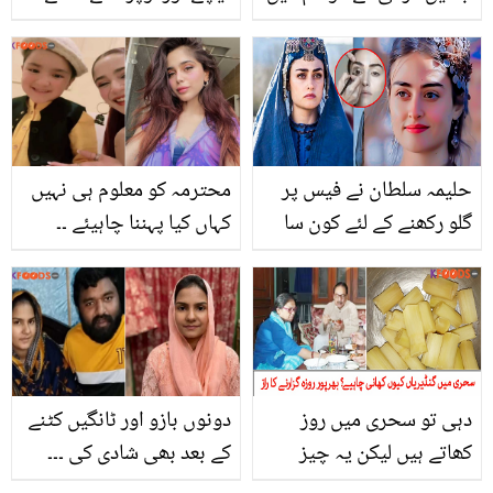
جِلد کا خیال کیسا رکھیں
لگے ہیں تو جانیں ان کو
تاکہ آپ کی جلد رہے تروتازہ
ختم کرنے کے 7 آسان
اور نکھری نکھری
گھریلو ٹپس
حلیمہ سلطان نے فیس پر
محترمہ کو معلوم ہی نہیں
گلو رکھنے کے لئے کون سا
کہاں کیا پہننا چاہیئے ۔۔
طریقہ اپنایا؟ بلیچ کرنے
محمد شیراز سے آئمہ بیگ
والی لڑکیوں کو بڑا راز بتا
کی ملاقات پر عوام کا شدید
دیا
ردعمل
دہی تو سحری میں روز
دونوں بازو اور ٹانگیں کٹنے
کھاتے ہیں لیکن یہ چیز
کے بعد بھی شادی کی ۔۔۔
لازمی کھائیں ۔۔ سحری میں
ثناء داؤد کی بے مثال