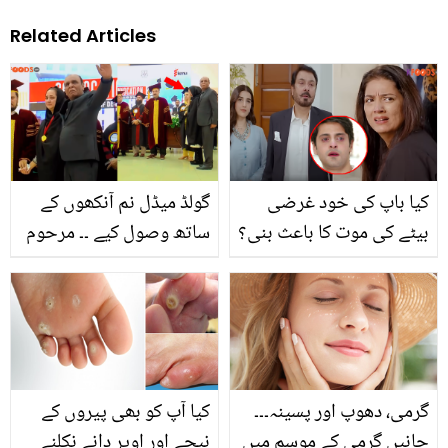
Related Articles
کیا باپ کی خود غرضی
گولڈ میڈل نم آنکھوں کے
بیٹے کی موت کا باعث بنی؟
ساتھ وصول کیے ۔۔ مرحوم
بسمل ڈرامے کی کہانی نے
بیٹی کے والدین کی غمزدہ
سب کو جھنجھوڑ دیا
ہوتے ہوئے میڈیل لینے کی
ویڈیو نے سب کو افسردہ
کردیا
گرمی، دھوپ اور پسینہ۔۔۔
کیا آپ کو بھی پیروں کے
جانیں گرمی کے موسم میں
نیچے اور اوپر دانے نکلنے