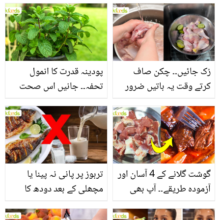
بنانے کے چند قدرتی طریقے
منرلز اور اینٹی آکسیڈنٹس
سے بھرپور اس سبزی کے
فائدے
رُک جائیں۔۔ چکن صاف
پودینہ قدرت کا انمول
کرتے وقت یہ باتیں ضرور
تحفہ۔۔ جانیں اس صحت
یاد رکھیں
بخش پتوں کے 10 حیرت
انگیز طبی فوائد
گوشت گلانے کے 4 آسان اور
تربوز پر پانی نہ پینا یا
آزمودہ طریقے۔۔ آپ بھی
مچھلی کے بعد دودھ کا
جانیں انٹرنیشنل شیف کے
استعمال۔۔ جانیں کھانوں
بتائے راز
سے متعلق غلط فہمیوں کی