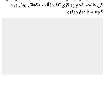
کی طلحہ انجم پر کڑی تنقید! آئینہ دکھاتے ہوئے بہت
کچھ سنا دیا، ویڈیو