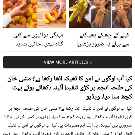
حقیقت کیا ہے اور افواہ
کیا؟
کیلے کے چھلکے پھینکنے
مہنگی دوائیوں سے کئی
سے پہلے یہ ضرور پڑھیں!
گناہ بہتر۔۔ جانیں شدید
جلد کے 3 بڑے مسائل کا
گرمی کے موسم میں آڑو
سستا اور قدرتی حل
کیوں کھانا چاہیے؟
VIEW MORE ARTICLES
کیا آپ لوگوں نے امن کا ٹھیکہ اٹھا رکھا ہے؟ مشی خان
کی طلحہ انجم پر کڑی تنقید! آئینہ دکھاتے ہوئے بہت
کچھ سنا دیا، ویڈیو
کیا آپ لوگوں نے امن کا ٹھیکہ اٹھا رکھا ہے؟ مشی خان کی طلحہ انجم پر
کڑی تنقید! آئینہ دکھاتے ہوئے بہت کچھ سنا دیا، ویڈیو ہر کسی کے لیے جاننا
ضروری ہیں کیونکہ یہ ایک اہم معلومات ہے۔ کیا آپ لوگوں نے امن کا ٹھیکہ
اٹھا رکھا ہے؟ مشی خان کی طلحہ انجم پر کڑی تنقید! آئینہ دکھاتے ہوئے بہت