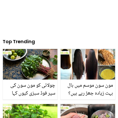
Top Trending
مون سون موسم میں بال
چولائی کو مون سون کی
بہت زیادہ جھڑ رہے ہیں؟
سپر فوڈ سبزی کیوں کہا
جانیں بالوں کو مضبوط
جاتا ہے؟ جانیں وٹامنز،
بنانے کے چند قدرتی طریقے
منرلز اور اینٹی آکسیڈنٹس
سے بھرپور اس سبزی کے