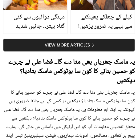
کیلے کے چھلکے پھینکنے
مہنگی دوائیوں سے کئی
سے پہلے یہ ضرور پڑھیں!
گناہ بہتر۔۔ جانیں شدید
جلد کے 3 بڑے مسائل کا
گرمی کے موسم میں آڑو
سستا اور قدرتی حل
کیوں کھانا چاہیے؟
VIEW MORE ARTICLES
یہ ماسک جھریاں بھی مٹا دے گا۔۔ فضا علی نے چہرے
کو حسین بنانے کا کون سا بوٹوکس ماسک بتادیا؟
دیکھیں
یہ ماسک جھریاں بھی مٹا دے گا۔۔ فضا علی نے چہرے کو حسین بنانے کا
کون سا بوٹوکس ماسک بتادیا؟ دیکھیں ہر کسی کے لیے جاننا ضروری ہیں
کیونکہ یہ ایک اہم معلومات ہے۔ یہ ماسک جھریاں بھی مٹا دے گا۔۔ فضا علی
نے چہرے کو حسین بنانے کا کون سا بوٹوکس ماسک بتادیا؟ دیکھیں سے
متعلق تفصیلی معلومات آپ کو اس آرٹیکل میں بآسانی مل جائے گی۔ ہمارے
پیج پر کھانوں، مصالحوں، ادویات، بیماریوں، فیشن، سیلیبریٹیز، ٹپس اینڈ