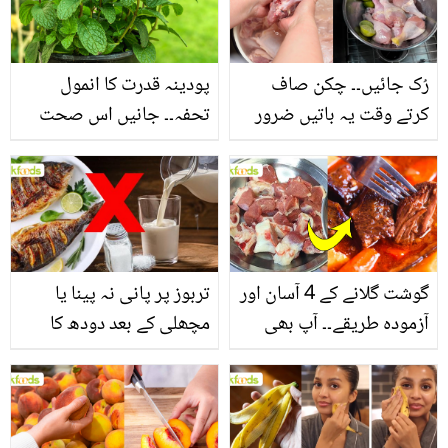
فائدے
رُک جائیں۔۔ چکن صاف
پودینہ قدرت کا انمول
کرتے وقت یہ باتیں ضرور
تحفہ۔۔ جانیں اس صحت
یاد رکھیں
بخش پتوں کے 10 حیرت
انگیز طبی فوائد
گوشت گلانے کے 4 آسان اور
تربوز پر پانی نہ پینا یا
آزمودہ طریقے۔۔ آپ بھی
مچھلی کے بعد دودھ کا
جانیں انٹرنیشنل شیف کے
استعمال۔۔ جانیں کھانوں
بتائے راز
سے متعلق غلط فہمیوں کی
حقیقت کیا ہے اور افواہ
کیا؟