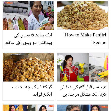
How to Make Panjiri
ایک ساتھ 6 بچوں کی
Recipe
پیدائش! دو بہنوں کے ساتھ
ہمہ وقت پیدا ہونے والے
بچے کس حال میں ہیں؟
عید سے قبل گھرکی صفائی
گڑ کھانے کے چند حیرت
کرنا ایک مشکل مرحلہ بن
انگیز فوائد
جاتا ہے،گھر کی صفائی کی
ایسی ٹپس جو گھر کو