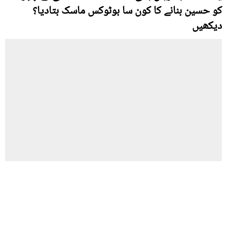
کو حسین بنانے کا کون سا بوٹوکس ماسک بتادیا؟
دیکھیں