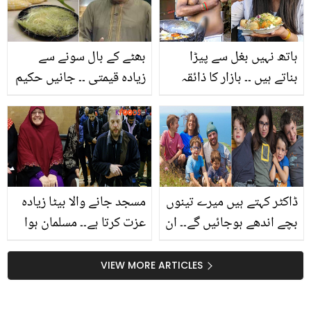
ہاتھ نہیں بغل سے پیڑا
بھٹے کے بال سونے سے
بناتے ہیں ۔۔ بازار کا ذائقہ
زیادہ قیمتی ۔۔ جانیں حکیم
دار کھانا بنانے والے ایسا
آغا نے گردوں کے لیئے بھٹے
بھی کرتے ہیں، دیکھیں
کے بال کا کون سا بہترین
ویڈیو
نسخہ بتایا؟ جو ہزاروں کی
دوائی سے بہتر ہے
ڈاکٹر کہتے ہیں میرے تینوں
مسجد جانے والا بیٹا زیادہ
بچے اندھے ہوجائیں گے۔۔ ان
عزت کرتا ہے۔۔ مسلمان ہوا
کو کون سی پراسرار بیماری
تو ماں نے بہت غصہ کیا!
ہے؟ بچوں کے اندھے ہونے
بیٹے کے اسلام قبول کرنے
VIEW MORE ARTICLES
سے پہلے انھیں دنیا دکھانے
سے ناراض ماں باپ اب
والے ماں باپ
کیسے خوش ہوگئے؟