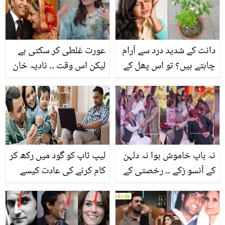
الطاف کی کیا تعریف کی؟
دانت کے شدید درد سے آرام
عورت غلطی کر سکتی ہے
چاہتے ہیں؟ تو اس پھل کے
لیکن اس وقت ۔۔ نادیہ خان
پتوں کو اُبال کر کلی کریں
نے کمزور خواتین کو فائدہ
اور آرام پائیں
اٹھانے والے مردوں سے
بچنے کے لیئے کیا مشورہ
دیا؟
نہ باپ خاموش ہوا نہ دلہن
لیپ ٹاپ کو گود میں رکھ کر
کے آنسو رُکے ۔۔ رخصتی کے
کام کرنے کی عادت کیسے
وقت باپ اور بیٹی کی
آپ کو اولاد سے محروم
ایسی ویڈیو کہ جسے دیکھ
کرسکتی ہے؟ چند عام
کر ہر دلہن کو اپنی رخصتی
عادتیں جن کی وجہ سے