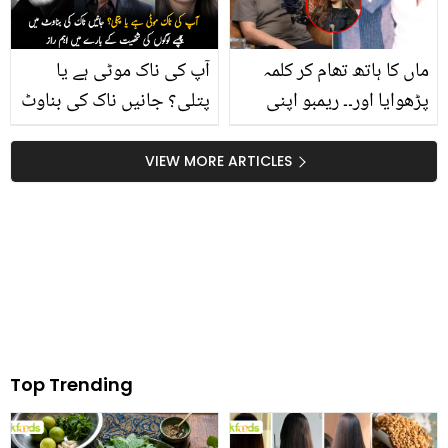
کا وقت یاد آجائے
لوگ بانجھ پن کو خود
دعوت دے بیٹھتے ہیں
ماں کا ہاتھ تھام کر کلمہ
آپ کی ناک موٹی ہے یا
پڑھوایا اور۔۔ ریمبو اپنی
پتلی؟ جانیں ناک کی بناوٹ
والدہ کے آخری لمحات بتاتے
میں چھپے لوگوں کی
ہوئے آبدیدہ! صاحبہ کا
شخصیت کے بارے میں اہم
VIEW MORE ARTICLES
ساس کے ساتھ رویہ بھی
راز
بتا دیا
Top Trending