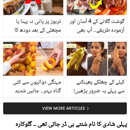
گوشت گلانے کے 4 آسان اور
تربوز پر پانی نہ پینا یا
آزمودہ طریقے۔۔ آپ بھی
مچھلی کے بعد دودھ کا
جانیں انٹرنیشنل شیف کے
استعمال۔۔ جانیں کھانوں
بتائے راز
سے متعلق غلط فہمیوں کی
حقیقت کیا ہے اور افواہ
کیا؟
کیلے کے چھلکے پھینکنے
مہنگی دوائیوں سے کئی
سے پہلے یہ ضرور پڑھیں!
گناہ بہتر۔۔ جانیں شدید
جلد کے 3 بڑے مسائل کا
گرمی کے موسم میں آڑو
سستا اور قدرتی حل
کیوں کھانا چاہیے؟
VIEW MORE ARTICLES
پہلی شادی کا نام سُنتے ہی ڈر جاتی تھی ۔۔ گلوکارہ