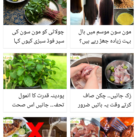
مون سون موسم میں بال
چولائی کو مون سون کی
بہت زیادہ جھڑ رہے ہیں؟
سپر فوڈ سبزی کیوں کہا
جانیں بالوں کو مضبوط
جاتا ہے؟ جانیں وٹامنز،
بنانے کے چند قدرتی طریقے
منرلز اور اینٹی آکسیڈنٹس
سے بھرپور اس سبزی کے
فائدے
رُک جائیں۔۔ چکن صاف
پودینہ قدرت کا انمول
کرتے وقت یہ باتیں ضرور
تحفہ۔۔ جانیں اس صحت
یاد رکھیں
بخش پتوں کے 10 حیرت
انگیز طبی فوائد