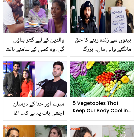
جواب دیا؟ ہر کوئی تعریف
کر اٹھا
بیٹوں سے زندہ رہنے کا حق
والدین کے لیے گھر بناؤں
مانگنے والی ماں.. بزرگ
گی، وہ کسی کے سامنے ہاتھ
عورت کی فریاد سن کر
نہیں پھیلائیں گے ۔۔ سڑکوں
پولیس نے کیا کیا؟
پر رہنے والی اسما شیخ کی
دلخراش کہانی جوآپ کو
بھی رلا دے گی
میرے اور حنا کے درمیان
5 Vegetables That
Keep Our Body Cool in
اچھی بات یہ ہے کہ.. آغا
Ramadan
علی نے پہلی بار طلاق کی
تصدیق کرتے ہوئے حنا