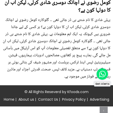
کومل رضوی نے اچانک دوسری شادی کرلی، لیکن اب ان
کا دولہا کون ہے؟
پہلی شادی کا نام سُنتے ہی ڈر جاتی تھی ۔۔ گلوکارہ کومل رضوی نے اچانک
دوسری شادی کرلی، لیکن اب ان کا دولہا کون ہے؟ ہر کسی کے لیے جاننا
ضروری ہیں کیونکہ یہ ایک اہم معلومات ہے۔ پہلی شادی کا نام سُنتے ہی ڈر
جاتی تھی ۔۔ گلوکارہ کومل رضوی نے اچانک دوسری شادی کرلی، لیکن اب ان
کا دولہا کون ہے؟ سے متعلق تفصیلی معلومات آپ کو اس آرٹیکل میں بآسانی
مل جائے گی۔ ہمارے پیج پر کھانوں، مصالحوں، ادویات، بیماریوں، فیشن،
سیلیبریٹیز، ٹپس اینڈ ٹرکس، ہربلسٹ اور مشہور شیف کی بتائی ہوئی ہر
قسم کی ٹپ دستیاب ہے۔ مزید لائف ٹپس، صحت، قدرتی اجزاء اور ماڈرن
ریمیڈی کے فوڈز میں موجود ہے۔
Get Alerts
© All Rights Reseverd by
Kfoods.com
Home
|
About us
|
Contact Us
|
Privacy Policy
|
Advertising
↑