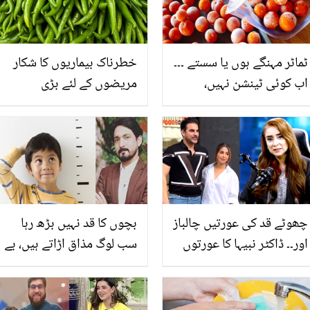
ٹماٹر مہنگے ہوں یا سستے ۔۔۔
خطرناک بیماریوں کا شکار
اب کوئی ٹینشن نہیں،
مریضوں کے لئے بڑی
جانیئے ٹماٹروں کو ایک سال
خوشخبری ۔۔ ہری مرچ
تک محفوظ رکھنے کے 4
کھانے کے یہ قیمتی فوائد
آسان طریقے
جان لیں تاکہ بڑی مشکل سے
بچ سکیں
چھوٹے قد کی عورتیں چالباز
بچوں کا قد نہیں بڑھ رہا
اور۔۔ ڈاکٹر نبیہا کا عورتوں
سب لوگ مذاق اڑاتے ہیں، بے
کے قد کے متعلق متنازعہ
فکر ہو جائیں ،حکیم رضا نے
بیان ! صارفین نے کھری
بتادیا ایسا نسخۃ جو لڑکے
کھری سنا دیں
اور لڑکیوں دونوں کے