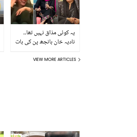
مدد دیتی ہے؟
یہ کوئی مذاق نہیں تھا۔۔
نادیہ خان بانجھ پن کی بات
پر جویریہ سعود اور مایا
خان کے قہقہے لگانے پر سیخ
VIEW MORE ARTICLES
پا! کیا کچھ سنا دیا؟