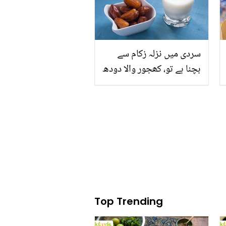
سردی میں نزلہ زکام سے
بچنا ہے تو، کھجور والا دودھ
استعمال کریں ۔۔ جانیئے
ٹھنڈے موسم میں کھجور
استعمال کرنے کے حیرت
انگیز فوائد
Top Trending