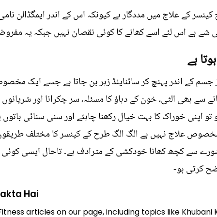
ی شے ہے اس لئے اسے کھانے کا کوئی نقصان نہیں جبکہ یہ مفروض
وتا ہے
 جسم کے اندر پہنچ کر سائنایئڈ زہر بن جاتا ہے جسے ایک مخصوص
نے سے بھی الٹی، خون کے دباؤ کا مسئلہ، سر چکرانا اور شریانوں 
 تو اپنی خوراک کا بہت خیال رکھنا چاہئے اور سنی سنائی باتوں
 مخصوص علاج نہیں ہے الگ الگ طرح کے کینسر کا مختلف طریقوں 
ے مشورے سے کچھ کھانا خودکشی کے مترادف ہے۔ تاحال ایسی کوئی 
ضح کرتی ہو-
Sakta Hai
itness articles on our page, including topics like Khubani 