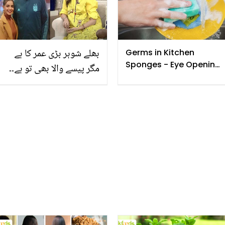
بہترین، 20 سال کے بعد
بھی قد بڑھائیں
بھلے شوہر بڑی عمر کا ہے
Germs in Kitchen
Sponges - Eye Opening
مگر پیسے والا بھی تو ہے۔۔
Facts
صرحا اصغر نے پہلی بار
اپنی شادی سے متعلق سچ
بتا دیے