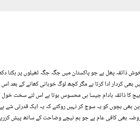
وش ذائقہ پھل ہے جو پاکستان میں جگہ جگہ ٹھیلوں پر بکتا دکھ
ں بھی کردار ادا کرتا ہے مگر کچھ لوگ خوبانی کھانے کے بعد اس کے
یج کا ذائقہ بادام جیسا ہی محسوس ہوتا ہے اس لئے سخت خول کو
الدین بھی بچوں کو یہ سوچ کر نہیں روکتے کہ یہ ایک قدرتی شے ہے
روضہ بھی کافی عام ہے جو ہم نیچے وضاحت کے ساتھ پیش کررہے