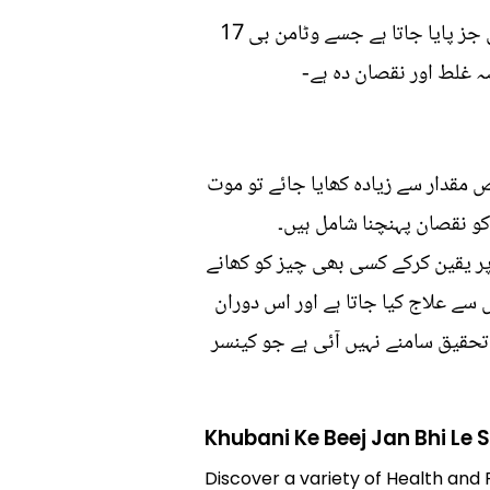
ایک عام مفروضہ ہے کہ خوبانی کا بیج کینسر کے علاج میں مددگار ہے کیونکہ اس کے اندر ایمگڈالن نامی جز پایا جاتا ہے جسے وٹامن بی 17
ہ غلط اور نقصان دہ ہے-
 مقدار سے زیادہ کھایا جائے تو موت
کو نقصان پہنچنا شامل ہیں۔
 پر یقین کرکے کسی بھی چیز کو کھانے
سے علاج کیا جاتا ہے اور اس دوران
تحقیق سامنے نہیں آئی ہے جو کینسر
Khubani Ke Beej Jan Bhi Le 
Discover a variety of Health and F