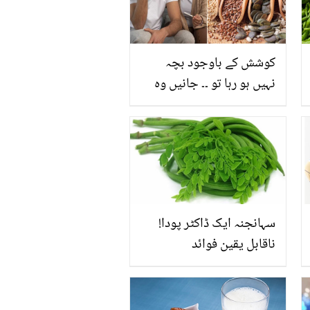
کوشش کے باوجود بچہ
نہیں ہو رہا تو ۔۔ جانیں وہ
کون سے بیج ہیں جو
خواتین کی زرخیزی میں
اضافہ کرتے ہیں؟
سہانجنہ ایک ڈاکٹر پودا!
ناقابل یقین فوائد