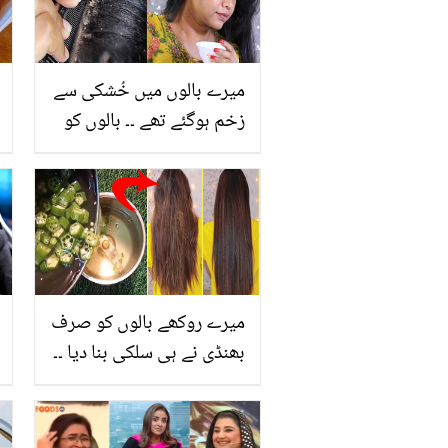
میرے بالوں میں خُشکی سے
زخم ہوگئے تھے ۔۔ بالوں کو
خشکی کیسے ختم کریں؟
چند ایسے طریقے جو
خشکی کو ختم کرنے میں
مدد دیتے ہیں
میرے روکھے بالوں کو صرف
بھنڈی نے ہی سلکی بنا دیا ۔۔
جانیں بھنڈی کیسے بالوں کو
بڑھانے، گنج پن سے بچانے
اور انہیں سیدھا کرنے میں