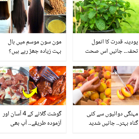
پودینہ قدرت کا انمول
مون سون موسم میں بال
تحفہ۔۔ جانیں اس صحت
بہت زیادہ جھڑ رہے ہیں؟
بخش پتوں کے 10 حیرت
جانیں بالوں کو مضبوط
انگیز طبی فوائد
بنانے کے چند قدرتی طریقے
مہنگی دوائیوں سے کئی
گوشت گلانے کے 4 آسان اور
گناہ بہتر۔۔ جانیں شدید
آزمودہ طریقے۔۔ آپ بھی
گرمی کے موسم میں آڑو
جانیں انٹرنیشنل شیف کے