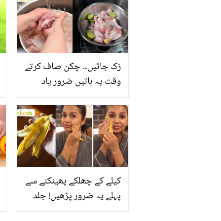
رُک جائیں۔۔ چکن صاف کرتے
وقت یہ باتیں ضرور یاد
رکھیں
کیلے کے چھلکے پھینکنے سے
پہلے یہ ضرور پڑھیں! جلد
کے 3 بڑے مسائل کا سستا