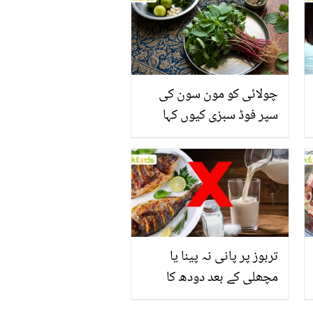
چولائی کو مون سون کی
سپر فوڈ سبزی کیوں کہا
جاتا ہے؟ جانیں وٹامنز،
منرلز اور اینٹی آکسیڈنٹس
سے بھرپور اس سبزی کے
فائدے
تربوز پر پانی نہ پینا یا
مچھلی کے بعد دودھ کا
استعمال۔۔ جانیں کھانوں