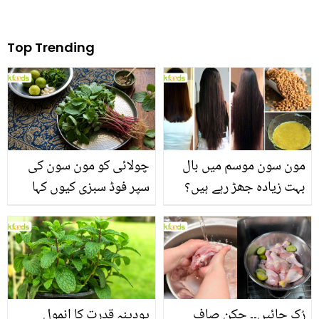
Top Trending
مون سون موسم میں بال
چولائی کو مون سون کی
بہت زیادہ جھڑ رہے ہیں؟
سپر فوڈ سبزی کیوں کہا
جانیں بالوں کو مضبوط
جاتا ہے؟ جانیں وٹامنز،
بنانے کے چند قدرتی طریقے
منرلز اور اینٹی آکسیڈنٹس
سے بھرپور اس سبزی کے
فائدے
رُک جائیں۔۔ چکن صاف
پودینہ قدرت کا انمول