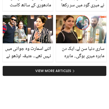
نے میری گود میں سر رکھا
مادھوری کے ساتھ کاسٹ
اور۔۔ سعدیہ امام مرحومہ
ہونے کے باوجود فلم کیوں
ماں کو یاد کر کے رو پڑیں
نہیں کی؟ عدنان شاہ ٹیپو
کی زندگی کے حیران کن
حقائق
ساری دنیا سن لے، ایک دن
اتنے اسمارٹ وہ جوانی میں
ماہرہ میری ہوگی.. ماہرہ
نہیں تھے۔۔ عتیقہ اوڈھو نے
خان سے شادی کا خواہشمند
عدنان صدیقی کو کیوں مارا
جنگل میں رہنے لگا! دیکھیں
تھا؟
VIEW MORE ARTICLES