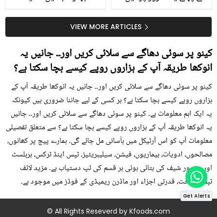
جلد کے 3 بڑے مسائل کا
گرمی کے موسم میں آڑو
سستا اور قدرتی حل
کیوں کھانا چاہیے؟
VIEW MORE ARTICLES
کینو پر سوئی دھاگے سے سلائی کریں اور۔۔ جانیں یہ
انوکھا طریقہ آپ کے ہزاروں روپے کیسے بچا سکتا ہے؟
کینو پر سوئی دھاگے سے سلائی کریں اور۔۔ جانیں یہ انوکھا طریقہ آپ کے
ہزاروں روپے کیسے بچا سکتا ہے؟ ہر کسی کے لیے جاننا ضروری ہیں کیونکہ
یہ ایک اہم معلومات ہے۔ کینو پر سوئی دھاگے سے سلائی کریں اور۔۔ جانیں
یہ انوکھا طریقہ آپ کے ہزاروں روپے کیسے بچا سکتا ہے؟ سے متعلق تفصیلی
معلومات آپ کو اس آرٹیکل میں بآسانی مل جائے گی۔ ہمارے پیج پر کھانوں،
مصالحوں، ادویات، بیماریوں، فیشن، سیلیبریٹیز، ٹپس اینڈ ٹرکس، ہربلسٹ
اور مشہور شیف کی بتائی ہوئی ہر قسم کی ٹپ دستیاب ہے۔ مزید لائف
ٹپس، صحت، قدرتی اجزاء اور ماڈرن ریمیڈی کے فوڈز میں موجود ہے۔
Get Alerts
© All Rights Reseverd by
Kfoods.com