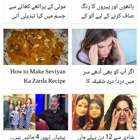
ہاتھوں اور پیروں کا رنگ
مولی کے پراٹھے کھانے سے
صاف کرنے کے لیے آلو کے
جسم میں کیا تبدیلی آتی
رس میں یہ چیزیں ملاکر
ہے؟ جانیں اسے بنانے کا
لگائیں چند دن میں ہاتھ
طریقہ اور موسی سبزی کے
پاؤں کا رنگ صاف ہوتا
ڈھیروں فائدے
جائے گا
اگر آپ کو بھی آدھے سر
How to Make Seviyan
میں درد/ دردِ شقیقہ کا
Ka Zarda Recipe
مسئلہ ہے تو کولڈرنک پینا
چھوڑ دیں کیونکہ ۔۔۔۔
جانیں وہ 5 چیزیں جو
مائیگرین میں نہیں کھانے
چاہیئے
شادی سے 12 دن پہلے ماں
بیٹیاں نہیں 4 مائیں ہیں۔۔