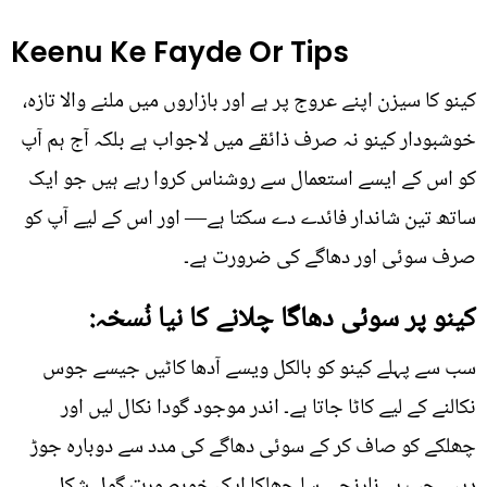
Keenu Ke Fayde Or Tips
کینو کا سیزن اپنے عروج پر ہے اور بازاروں میں ملنے والا تازہ،
خوشبودار کینو نہ صرف ذائقے میں لاجواب ہے بلکہ آج ہم آپ
کو اس کے ایسے استعمال سے روشناس کروا رہے ہیں جو ایک
ساتھ تین شاندار فائدے دے سکتا ہے— اور اس کے لیے آپ کو
صرف سوئی اور دھاگے کی ضرورت ہے۔
کینو پر سوئی دھاگا چلانے کا نیا نُسخہ:
سب سے پہلے کینو کو بالکل ویسے آدھا کاٹیں جیسے جوس
نکالنے کے لیے کاٹا جاتا ہے۔ اندر موجود گودا نکال لیں اور
چھلکے کو صاف کر کے سوئی دھاگے کی مدد سے دوبارہ جوڑ
دیں۔ جب یہ نارنجی سا چھلکا ایک خوبصورت گول شکل