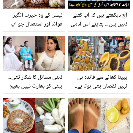
آج دیکھتے ہیں کہ آپ کتنے
لہسن کے وہ حیرت انگیز
ذہین ہیں ۔۔ بتایئے اس آدمی
فوائد اور استعمال جو آپ
کی اصل بیوی کون ہے؟ تیز
نے پہلے کبھی نہیں سُنے
دماغ والا شخص ہی 5
ہوں گے
سیکنڈ میں صحیح جواب
بتا سکتا ہے
پپیتا کھانے سے فائدہ ہی
ذہنی مسائل کا شکار تھی۔۔
نہیں نقصان بھی ہوتا ہے..
بیٹی کو بھارت نہیں بھیج
جانیں یہ پھل کون سی
سکتی۔۔ میرا کی والدہ نے
بیماریوں کی وجہ بن سکتا
بیٹی کے حوالے سےکیا
ہے؟
انکشافات کردیے؟