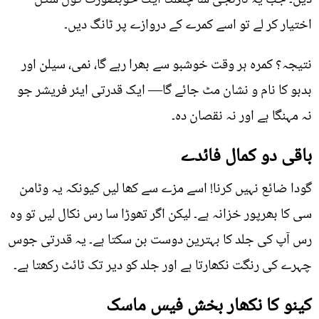
اختیار کر لے تو اسے کمرے کے دروازے پر ٹانگ دیں۔
نتیجہ؟ کمرہ ہر وقت خوشبو سے بھرا رہے گا، نمی، سیلن اور
بدبو کا نام و نشان مٹ جائے گا— ایک قدرتی ایئر فریشر جو
نہ مہنگا ہے اور نہ نقصان دہ۔
باقی دو کمال فائدے
گودا ضائع نہیں کرنا! اسے مزے سے کھا لیں کیونکہ یہ وٹامن
سی کا بھرپور خزانہ ہے۔ لیکن اگر تھوڑا سا رس نکال لیں تو وہ
رس آپ کی جلد کا بہترین دوست بن سکتا ہے۔ یہ قدرتی جوس
چہرے کی رنگت نکھارتا ہے اور جلد کو دیر تک ٹائٹ رکھتا ہے۔
کینو کا نکھار بخش فیس ماسک