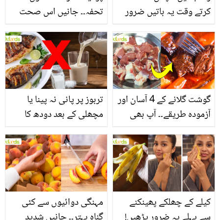
کرتے وقت یہ باتیں ضرور
تحفہ۔۔ جانیں اس صحت
یاد رکھیں
بخش پتوں کے 10 حیرت
انگیز طبی فوائد
گوشت گلانے کے 4 آسان اور
تربوز پر پانی نہ پینا یا
آزمودہ طریقے۔۔ آپ بھی
مچھلی کے بعد دودھ کا
جانیں انٹرنیشنل شیف کے
استعمال۔۔ جانیں کھانوں
بتائے راز
سے متعلق غلط فہمیوں کی
حقیقت کیا ہے اور افواہ
کیا؟
کیلے کے چھلکے پھینکنے
مہنگی دوائیوں سے کئی
سے پہلے یہ ضرور پڑھیں!
گناہ بہتر۔۔ جانیں شدید