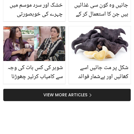
جانیں وہ کون سی غذائیں
خشک اور سرد موسم میں
ہیں جن کا استعمال کر کے
چہرے کی خوبصورتی
آپ جلن اور تیزابیت سے
برقرار رکھنے کے لیئے
دور رکھ سکتا ہے تاکہ آپ
بہترین گھریلو فیس ماسک
بھی رہ سکیں معدے کی
کون سے ہیں؟ بنانے کا
تکلیفوں سے دور
طریقہ جان لیں
شکل پر مت جائیں اسے
شوہر کی کس بات کی وجہ
کھائیں اور بےشمار فوائد
سے کامیاب کرئیر چھوڑنا
پائیں ۔۔ جانیئے سردیوں کی
پڑا؟ فضیلہ قاضی اور غزل
سوغات سنگھاڑے کے حیرت
صدیقی نے نجی زندگی کے
VIEW MORE ARTICLES
انگیز فوائد
راز سے پردہ اٹھا دیا