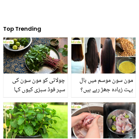
Top Trending
مون سون موسم میں بال
چولائی کو مون سون کی
بہت زیادہ جھڑ رہے ہیں؟
سپر فوڈ سبزی کیوں کہا
جانیں بالوں کو مضبوط
جاتا ہے؟ جانیں وٹامنز،
بنانے کے چند قدرتی طریقے
منرلز اور اینٹی آکسیڈنٹس
سے بھرپور اس سبزی کے
فائدے