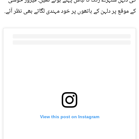
کی دلہن سنہرے رنگ کا لباس پہنے ہوئے تھیں. فیروز خوشی
کے موقع پر دلہن کے ہاتھوں پر خود مہندی لگاتے بھی نظر آئے.
View this post on Instagram