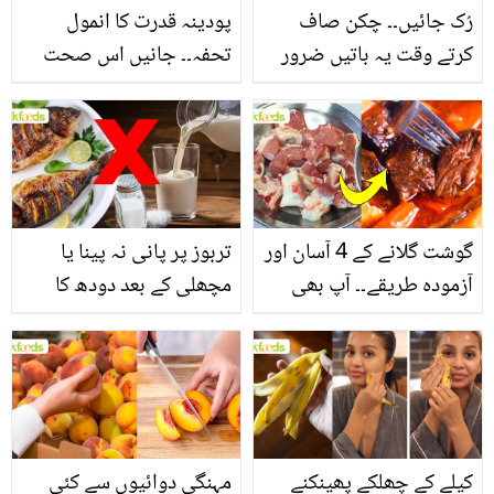
رُک جائیں۔۔ چکن صاف
پودینہ قدرت کا انمول
کرتے وقت یہ باتیں ضرور
تحفہ۔۔ جانیں اس صحت
یاد رکھیں
بخش پتوں کے 10 حیرت
انگیز طبی فوائد
گوشت گلانے کے 4 آسان اور
تربوز پر پانی نہ پینا یا
آزمودہ طریقے۔۔ آپ بھی
مچھلی کے بعد دودھ کا
جانیں انٹرنیشنل شیف کے
استعمال۔۔ جانیں کھانوں
بتائے راز
سے متعلق غلط فہمیوں کی
حقیقت کیا ہے اور افواہ
کیا؟
کیلے کے چھلکے پھینکنے
مہنگی دوائیوں سے کئی