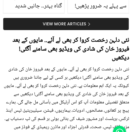
سے پہلے یہ ضرور پڑھیں!
گناہ بہتر۔۔ جانیں شدید
جلد کے 3 بڑے مسائل کا
گرمی کے موسم میں آڑو
سستا اور قدرتی حل
کیوں کھانا چاہیے؟
VIEW MORE ARTICLES
نئی دلہن رخصت کروا کر بھی لے آئے.. مایوں کے بعد
فیروز خان کی شادی کی ویڈیو بھی سامنے آگئی!
دیکھیں
نئی دلہن رخصت کروا کر بھی لے آئے.. مایوں کے بعد فیروز خان کی شادی
کی ویڈیو بھی سامنے آگئی! دیکھیں ہر کسی کے لیے جاننا ضروری ہیں
کیونکہ یہ ایک اہم معلومات ہے۔ نئی دلہن رخصت کروا کر بھی لے آئے.. مایوں
کے بعد فیروز خان کی شادی کی ویڈیو بھی سامنے آگئی! دیکھیں سے
متعلق تفصیلی معلومات آپ کو اس آرٹیکل میں بآسانی مل جائے گی۔ ہمارے
پیج پر کھانوں، مصالحوں، ادویات، بیماریوں، فیشن، سیلیبریٹیز، ٹپس اینڈ
ٹرکس، ہربلسٹ اور مشہور شیف کی بتائی ہوئی ہر قسم کی ٹپ دستیاب ہے۔
مزید لائف ٹپس، صحت، قدرتی اجزاء اور ماڈرن ریمیڈی کے فوڈز میں