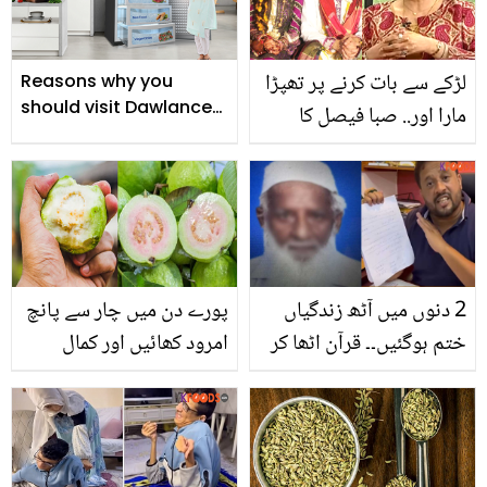
لڑکے سے بات کرنے پر تھپڑا
Reasons why you
should visit Dawlance
مارا اور.. صبا فیصل کا
new eCommerce
شادی شدہ بیٹی کے ماضی
website
کے متعلق چونکا دینے والا
انکشاف
2 دنوں میں آٹھ زندگیاں
پورے دن میں چار سے پانچ
ختم ہوگئیں۔۔ قرآن اٹھا کر
امرود کھائیں اور کمال
کہتا ہوں گوشت کھانا چھوڑ
دیکھیں۔۔۔امرود کے بے شمار
دیا لیکن بجلی کے بل پھر
فوائد
بھی نہیں دے سکے! ظفر
عباس شہریوں کا حال