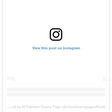
View this post on Instagram
A
post shared by All Pakistan Drama Page (@allpakdramapageofficial)