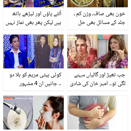
بتاتے ہوئے پھٹ پڑے
خون بھی صاف، وزن کم ،
اُلٹے پاؤں اور ٹیڑھے ہاتھ
جلد کے مسائل بھی حل
ہیں لیکن پھر بھی نماز نہیں
کرے ۔۔ سونف کا پاؤڈررات
چھوڑتے ۔۔ معذور بھائی بہن
کو نیم گرم پانی کے ساتھ
کی اس حالت میں نماز
کھانے سے کون سے مسائل
پڑھنے کی ویڈیو نے سب کو
حل ہوسکتے ہیں؟
جھنجھوڑ کر رکھ دیا
جب تھپڑ اور گالیاں سہنے
کوئی بیٹی مریم کو بلا دو
لگی تو۔۔ امبر خان کی شادی
۔۔ جانیں ان 4 مشہور
شدہ زندگی کتنی اذیت ناک
فنکاروں کی زندگی کے دل
تھی؟ بتاتے ہوئے رو پڑیں
خراش واقعات جس نے
انہیں ہلا کر رکھ دیا، ویڈیو