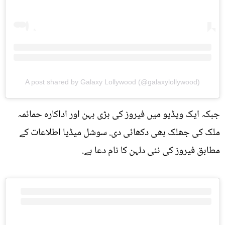
A post shared by Galaxy Lollywood (@galaxylollywood)
جبکہ ایک ویڈیو میں فیروز کی بڑی بہن اور اداکارہ حمائمہ
ملک کی جھلک بھی دکھائی دی. سوشل میڈیا اطلاعات کے
مطابق فیروز کی نئی دلہن کا نام دعا ہے.