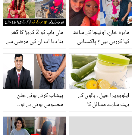
سے جو چہرے پر مسکرہٹ
لے آئیں گی
ماہرہ خان، اونیجا کے ساتھ
ماں باپ کو 2 کروڑ کا گھر
کیا کررہی ہیں؟ پاکستانی
بنا دیا اب ان کی مرضی سے
محبوب کی تلاش میں آنے
شادی کر رہی ہوں ۔۔ مشہور
والی اونیجا کی دلچسپ
یوٹیوبر الیزا سحر کے شوہر
ویڈیو نے مداحوں کو
کون ہیں؟ ویڈیو
حیران کر دیا
ایلووویرا جیل ، بالوں کے
پیشاب کرتے ہوئے جلن
بہت سارے مسائل کا
محسوس ہوتی ہے تو۔۔
بہترین حل
پیشاب میں تکلیف اور جلن
کے مسائل سے نمٹنے کے لئے
ڈاکٹر نے کیا طریقے بتائے؟