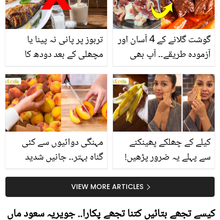
گوشت گلانے کے 4 آسان اور
تربوز پر پانی نہ پینا یا
آزمودہ طریقے۔۔ آپ بھی
مچھلی کے بعد دودھ کا
جانیں انٹرنیشنل شیف کے
استعمال۔۔ جانیں کھانوں
بتائے راز
سے متعلق غلط فہمیوں کی
حقیقت کیا ہے اور افواہ
کیا؟
کیلے کے چھلکے پھینکنے
مہنگی دوائیوں سے کئی
سے پہلے یہ ضرور پڑھیں!
گناہ بہتر۔۔ جانیں شدید
جلد کے 3 بڑے مسائل کا
گرمی کے موسم میں آڑو
سستا اور قدرتی حل
کیوں کھانا چاہیے؟
VIEW MORE ARTICLES
کیسے تجھے بتائیں کتنا تجھے پکارا.. جویریہ سعود ماں