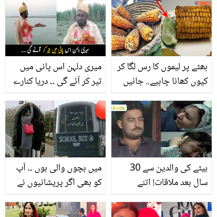
انگیز فائدے جنھیں جان کر
تحفہ ملنے پر اپنی خواہش
آپ بھی ایسا کرنے پر
کا اظہار کردیا
مجبور ہوجائیں گے
بھٹے پر لیموں کا رس لگا کر
میری دلہن اس پانی میں
کیوں کھانا چاہیے.. جانیں
تیر کر آئے گی ۔۔ دریا کنارے
ایسا کرنے سے آپ کے جسم
بیٹھا یہ پر اسرار دولہا کون
کو کیا کیا فائدے حاصل
ہے جس کا کھانا پینا دریا
ہوتے ہیں؟
کے پاس ہوتا ہے؟
بیٹے کی والدین سے 30
میں بچوں والی ہوں ۔۔ آپ
سال بعد ملاقات! اتنے
کو بھی اگر پریشانیوں نے
سالوں تک کس حال میں
تنگ کر دیا ہے تو دیکھیں ان
تھا؟ سن کر سب رو پڑے
وائرل تصاویر کو ہماری نظر