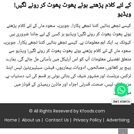
کے لئے کلام پڑھتے ہوئے پھوٹ پھوٹ کر رونے لگیں!
ویڈیو
کیسے تجھے بتائیں کتنا تجھے پکارا.. جویریہ سعود ماں کے لئے کلام پڑھتے
ہوئے پھوٹ پھوٹ کر رونے لگیں! ویڈیو ہر کسی کے لیے جاننا ضروری ہیں
کیونکہ یہ ایک اہم معلومات ہے۔ کیسے تجھے بتائیں کتنا تجھے پکارا.. جویریہ
سعود ماں کے لئے کلام پڑھتے ہوئے پھوٹ پھوٹ کر رونے لگیں! ویڈیو سے
متعلق تفصیلی معلومات آپ کو اس آرٹیکل میں بآسانی مل جائے گی۔ ہمارے
پیج پر کھانوں، مصالحوں، ادویات، بیماریوں، فیشن، سیلیبریٹیز، ٹپس اینڈ
ٹرکس، ہربلسٹ اور مشہور شیف کی بتائی ہوئی ہر قسم کی ٹپ دستیاب ہے۔
مزید لائف ٹپس، صحت، قدرتی اجزاء اور ماڈرن ریمیڈی کے فوڈز میں
موجود ہے۔
Get Alerts
© All Rights Reseverd by
Kfoods.com
Home
|
About us
|
Contact Us
|
Privacy Policy
|
Advertising
↑