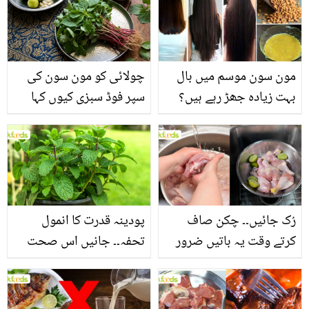
مون سون موسم میں بال
چولائی کو مون سون کی
بہت زیادہ جھڑ رہے ہیں؟
سپر فوڈ سبزی کیوں کہا
جانیں بالوں کو مضبوط
جاتا ہے؟ جانیں وٹامنز،
بنانے کے چند قدرتی طریقے
منرلز اور اینٹی آکسیڈنٹس
سے بھرپور اس سبزی کے
فائدے
رُک جائیں۔۔ چکن صاف
پودینہ قدرت کا انمول
کرتے وقت یہ باتیں ضرور
تحفہ۔۔ جانیں اس صحت
یاد رکھیں
بخش پتوں کے 10 حیرت
انگیز طبی فوائد