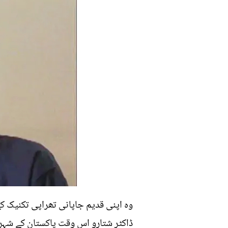
وہ اپنی قدیم جاپانی تھراپی تکنیک ک
ڈاکٹر شتارو اس وقت پاکستان کے شہر ل