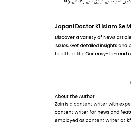
میں سب سے تیزی سے پھیلنے والا
Japani Doctor Ki Islam Se
Discover a variety of News articl
issues. Get detailed insights and
healthier life. Our easy-to-read
About the Author:
Zain is a content writer with exp
content writer for news and featur
employed as content writer at k