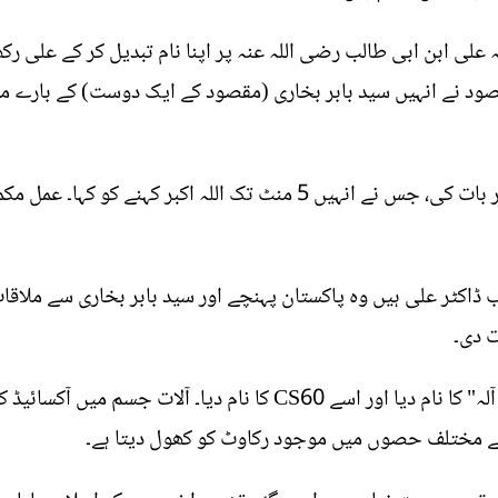
علی ابن ابی طالب رضی اللہ عنہ پر اپنا نام تبدیل کر کے علی رکھ
د نے انہیں سید بابر بخاری (مقصود کے ایک دوست) کے بارے میں 
جاپانی ڈاکٹر نے بابر بخاری سے فون پر بات کی، جس نے انہیں 5 منٹ تک الل
 ڈاکٹر علی ہیں وہ پاکستان پہنچے اور سید بابر بخاری سے ملاقا
ت دی۔
ڈاکٹر علی نے اس علاج کو "خصوصی آلہ" کا نام دیا اور اسے CS60 ک
م کے مختلف حصوں میں موجود رکاوٹ کو کھول دیتا ہے۔