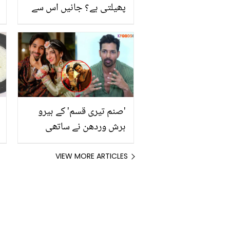
پھیلتی ہے؟ جانیں اس سے
احتیاط کے چند طریقے جو
ڈاکٹر بھی بتاتے ہیں
'صنم تیری قسم' کے ہیرو
ہرش وردھن نے ساتھی
اداکارہ ماورا حسین کو
شادی پر کیا تحفہ دیا؟
VIEW MORE ARTICLES
انٹرویو