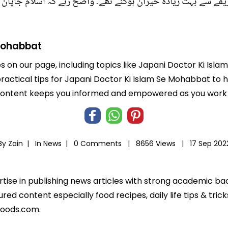
یقے سے بہت زیادہ حیران ہوگئے تھے۔ واضح رہے کہ اسلام جاپان 
 Mohabbat
es on our page, including topics like Japani Doctor Ki Is
 practical tips for Japani Doctor Ki Islam Se Mohabbat to 
 content keeps you informed and empowered as you work t
By Zain |
In
News
|
0 Comments |
8656 Views |
17 Sep 202
ertise in publishing news articles with strong academic ba
ed content especially food recipes, daily life tips & tric
foods.com.