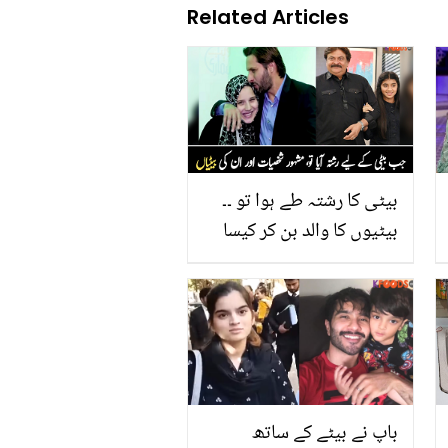
Related Articles
بیٹی کا رشتہ طے ہوا تو ۔۔
بیٹیوں کا والد بن کر کیسا
لگتا ہے؟ مشہور شخصیات
کے دلچسپ خیالات، جانیے
باپ نے بیٹے کے ساتھ