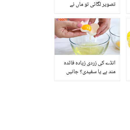
تصویر لگائی تو ماں نے
اکاؤنٹ ہی بند کردیا۔۔
عدالت نے فیروز خان اور
علیزے کے بچوں کا کیا
فیصلہ سنایا؟
انڈے کی زردی زیادہ فائدہ
مند ہے یا سفیدی؟ جانیں
اسکے صحت بخش فوائد
جو آپ کے بہت سے مسائل
حل کرئے