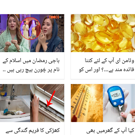
وٹامن ای آپ کے لئے کتنا
باجی رمضان میں اسلام کے
فائدہ مند ہے۔۔۔؟ اور اس کو
نام پر چُورن بیچ رہی ہیں ۔۔
کیسے استعمال کیا جائے۔۔۔؟
رابعہ انعم کے آنسو ہر بات
پر کیوں نکل آتے ہیں؟
سوشل میڈیا صارفین اینکر
پر بھڑک اُٹھے
کیا آپ کے گھرمیں بھی
کھڑکی کا فریم گندگی سے