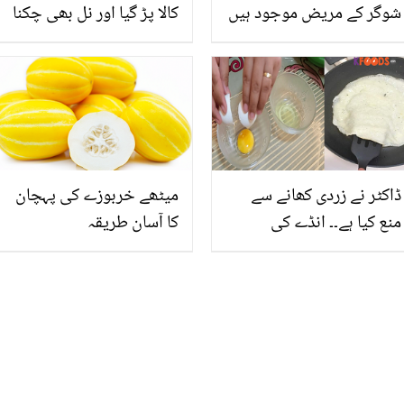
شوگر کے مریض موجود ہیں
کالا پڑ گیا اور نل بھی چکنا
تواس شدید گرمی میں ان
ہے۔۔ گھر کے 6 حصے جو
کو کون سے پھل اور سبزیاں
مہمانوں کے آگے شرمندہ
دی جائیں؟
کرواتے ہیں! جانیں انھیں
صاف کرنے کے آسان طریقے
ڈاکٹر نے زردی کھانے سے
میٹھے خربوزے کی پہچان
منع کیا ہے۔۔ انڈے کی
کا آسان طریقہ
سفیدی سے زردی کیسے الگ
کریں؟ 3 آسان طریقے