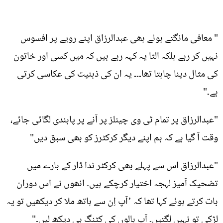
" معافی مانگتے ہوئے بھی عبدالرزاق اپنے رویے پر افسوس
نہیں کر رہے بلکہ الٹا یہ کہہ رہے ہیں کہ میں کسی اور خاتون
کی مثال دینا چاہتا تھا۔۔۔ یہ ان کی ذہنیت کی عکاسی کرتی
ہے۔"
"عبدالرزاق پر تمام ٹی وی چینلز پر آنے پر پابندی لگائی جائے،
وقت آ گیا ہے کہ ہم اپنے دیگر کرکٹرز کو بھی سبق دیں"
"عبدالرزاق اس سے پہلے بھی کرکٹر ندا ڈار کے بارے میں
تضحیک آمیز لہجہ اختیار کرچکے ہیں۔ انھوں نے اس دوران
بات کرتے ہوئے کہا تھا کہ ’آپ اِن سے ہاتھ ملا کر دیکھیں تو یہ
لڑکی تو نہیں لگتیں۔ آپ بالوں کی کٹنگ ہی دیکھ لیں۔"