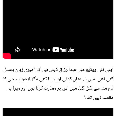
اپنی نئی ویڈیو میں عبدالرزاق کہتے ہیں کہ ’میری زبان پھسل
گئی تھی۔ میں نے مثال کوئی اور دینا تھی مگر ایشوریہ جی کا
نام منہ سے نکل گیا۔ میں اس پر معذرت کرتا ہوں اور میرا یہ
مقصد نہیں تھا۔‘