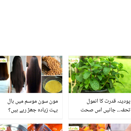
پودینہ قدرت کا انمول
مون سون موسم میں بال
تحفہ۔۔ جانیں اس صحت
بہت زیادہ جھڑ رہے ہیں؟
بخش پتوں کے 10 حیرت
جانیں بالوں کو مضبوط
انگیز طبی فوائد
بنانے کے چند قدرتی طریقے