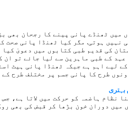
 میں ٹھنڈے پانی پینے کا رجحان بھی بڑ
 نہیں ہوتی. مگر کیا ٹھنڈا پانی صحت کے
عہد کے طبی ماہرین سے لیا جائے تو ان ک
ے لیے اہم ہے جبکہ ٹھنڈا پانی ہیٹ اسٹ
نوں طرح کا پانی جسم پر مختلف طرح کے 
ا نظام ہاضمہ کو حرکت میں لاتا ہے، جس 