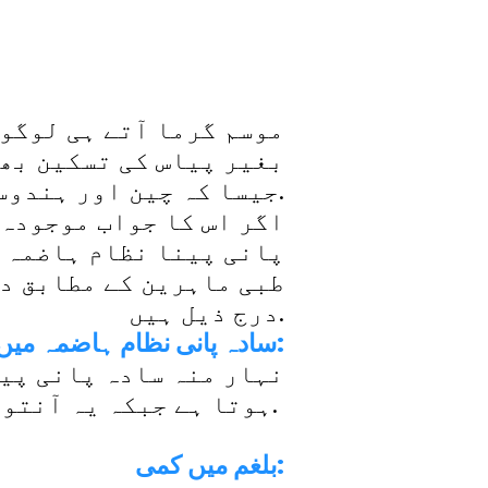
موسم گرما آتے ہی لوگوں
بغیر پیاس کی تسکین بھی
جیسا کہ چین اور ہندوستان کی قدیم طبی کتابوں میں دعویٰ کیا جاتا ہے.
اگر اس کا جواب موجودہ 
پانی پینا نظام ہاضمہ ک
طبی ماہرین کے مطابق دو
درج ذیل ہیں.
سادہ پانی نظام ہاضمہ میں بہتری:
نہار منہ سادہ پانی پین
ہوتا ہے جبکہ یہ آنتوں میں دوران خون بڑھا کر قبض کی بھی روک تھام کرتا ہے.
بلغم میں کمی: