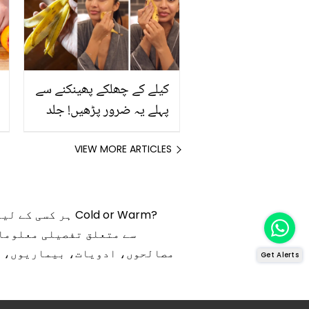
کیلے کے چھلکے پھینکنے سے
پہلے یہ ضرور پڑھیں! جلد
کے 3 بڑے مسائل کا سستا
اور قدرتی حل
VIEW MORE ARTICLES
مصالحوں، ادویات، بیماریوں، فی
Get Alerts
د