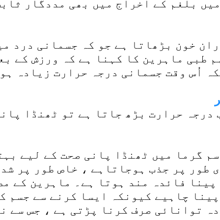
ان خون بڑھاتا ہے جو کہ جسمانی درد میں
م طبی ماہرین کا کہنا ہے کہ ورزش کے بع
م گرما میں ٹھنڈا پانی صحت کے لیے بہت
 طور پر جذب ہوجاتاہے ، خاص طور پر شدی
پینا فائدہ مند ہوتا ہے۔ ماہرین کے مط
پینا چاہیے کیونکہ ایسا کرنے سے جسم ک
ہ توانائی صرف کرنا پڑتی ہے ، جس سے ن