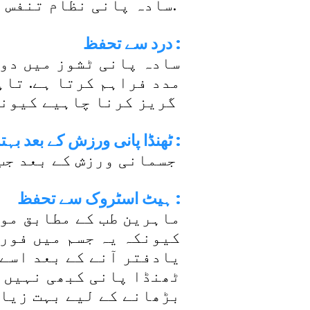
سادہ پانی نظام تنفس میں بلغم کے اخراج میں بھی مددگار ثابت ہوتا ہے.
درد سے تحفظ :
سادہ پانی ٹشوز میں دور
مدد فراہم کرتا ہے. تاہ
گریز کرنا چاہیے کیونکہ اُس وقت جسمانی درجہ حرارت زیادہ ہوتا ہے ۔
ٹھنڈا پانی ورزش کے بعد بہتر :
جسمانی ورزش کے بعد جب درجہ حرارت بڑھ جاتا ہے تو ٹھنڈا پانی اسے کم کرتا ہے۔
ہیٹ اسٹروک سے تحفظ :
ماہرین طب کے مطابق موس
کیونکہ یہ جسم میں فوری
یادفتر آنے کے بعد اسے 
ٹھنڈا پانی کبھی نہیں 
بڑھانے کے لیے بہت زیاد