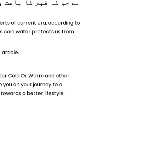
ہے جو کہ قبض کا باعث بھی بن سکتا ہے ۔
perts of current era, according to
s cold water protects us from
article.
 Water Cold Or Warm and other
p you on your journey to a
owards a better lifestyle.