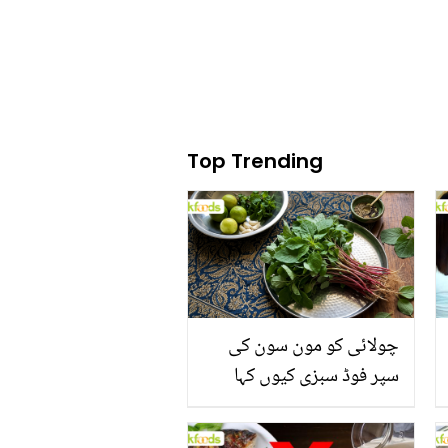
Top Trending
چولائی کو مون سون کی
سپر فوڈ سبزی کیوں کہا
جاتا ہے؟ جانیں وٹامنز،
منرلز اور اینٹی آکسیڈنٹس