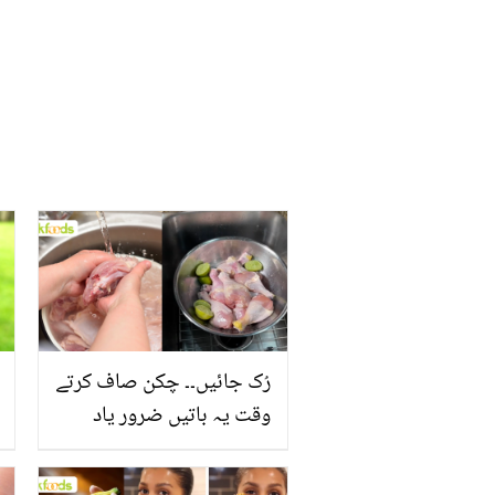
رُک جائیں۔۔ چکن صاف کرتے
وقت یہ باتیں ضرور یاد
رکھیں