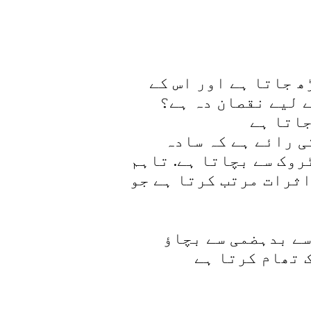
ھ جاتا ہے اور اس کے
 لیے نقصان دہ ہے؟
ی رائے ہے کہ سادہ
روک سے بچاتا ہے. تاہم
اثرات مرتب کرتا ہے جو
سے بدہضمی سے بچاﺅ