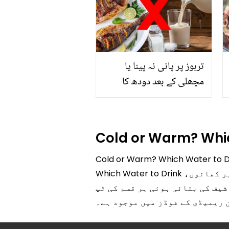
سے بھرپور اس سبزی کے
فائدے
تربوز پر پانی نہ پینا یا
مچھلی کے بعد دودھ کا
استعمال۔۔ جانیں کھانوں
سے متعلق غلط فہمیوں کی
حقیقت کیا ہے اور افواہ کیا؟
Cold or Warm? Whic
Cold or Warm? Which W ہر کسی کے لیے جاننا ضروری ہیں کیونکہ یہ ایک اہم معلومات ہے۔ Cold or Warm?
Which Water to Drink سے متعلق تفصیلی معلومات آپ کو اس آرٹیکل میں بآسانی مل جائے گی۔ ہمارے پیج پر کھانوں،
یف کی بتائی ہوئی ہر قسم کی ٹپ
 ریمیڈی کے فوڈز میں موجود ہے۔