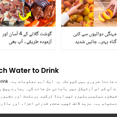
مہنگی دوائیوں سے کئی
گوشت گلانے کے 4 آسان اور
گناہ بہتر۔۔ جانیں شدید
آزمودہ طریقے۔۔ آپ بھی
گرمی کے موسم میں آڑو
جانیں انٹرنیشنل شیف کے
کیوں کھانا چاہیے؟
بتائے راز
h Water to Drink
ater to Drink
شن، سیلیبریٹیز، ٹپس اینڈ ٹرکس، ہربلسٹ اور مشہور ش
ستیاب ہے۔ مزید لائف ٹپس، صحت، قدرتی اجزاء اور ماڈرن