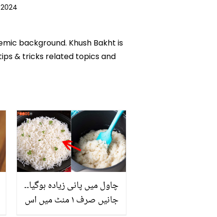
 2024
ademic background. Khush Bakht is
tips & tricks related topics and
چاول میں پانی زیادہ ہوگیا۔۔
جانیں صرف ١ منٹ میں اس
مسئلے کو کیسے حل کریں؟