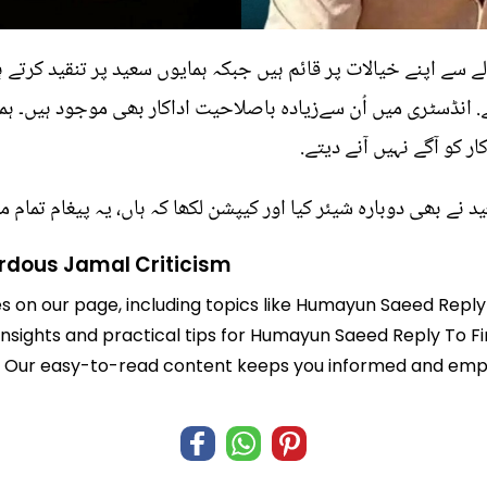
الے سے اپنے خیالات پر قائم ہیں جبکہ ہمایوں سعید پر تنقید کرتے 
ے. انڈسٹری میں اُن سےزیادہ باصلاحیت اداکار بھی موجود ہیں۔ ہم
ار کو آگے نہیں آنے دیتے.
ے بھی دوبارہ شیئر کیا اور کیپشن لکھا کہ ہاں، یہ پیغام تمام می
rdous Jamal Criticism
es on our page, including topics like Humayun Saeed Reply
 insights and practical tips for Humayun Saeed Reply To F
life. Our easy-to-read content keeps you informed and e