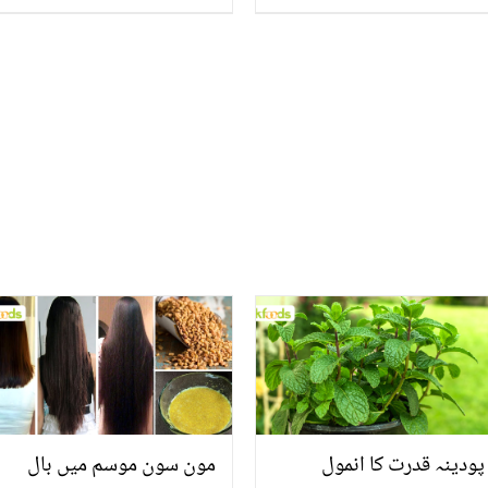
پیٹرولیم جیلی کے 4
ﷺ نے اس کو کون سے انڈے
جادوئی کمالات
کھانے کا مشورہ دیا؟
پودینہ قدرت کا انمول
مون سون موسم میں بال