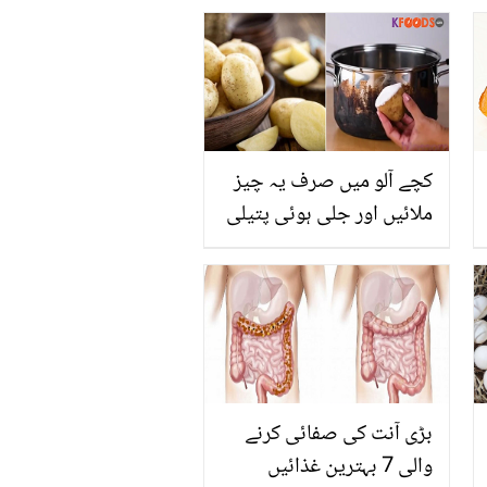
اداکارؤں کی کون سی چیز
لینا چاہتی ہیں؟
کچے آلو میں صرف یہ چیز
ملائیں اور جلی ہوئی پتیلی
بھی چمکا ڈالیں۔۔ کچے آلو
اور چھلکوں کے 5 بہترین
استعمال جو کریں آپ کی
بڑی مشکل آسان
بڑی آنت کی صفائی کرنے
والی 7 بہترین غذائیں