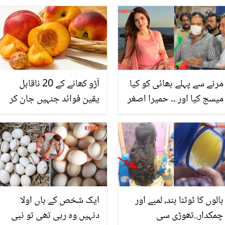
کھانے پر مجبور ہو جائے
پر جویریہ سعود نے کیا
خواہش ظاہر کردی؟
مرنے سے پہلے بھائی کو کیا
آڑو کھانے کے 20 ناقابل
میسج کیا اور ۔۔ حمیرا اصغر
یقین فوائد جنہیں جان کر
نے مدد کے لیئے کن 10
آج سے ہی اس کا استعمال
لوگوں کو میسج کیا تھا اور
شروع کردیں گے
کیا؟
بالوں کا ٹوٹنا بند، لمبے اور
ایک شخص کے ہاں اولا
چمکدار..تھوڑی سی
دنہیں وہ رہی تھی تو نبی