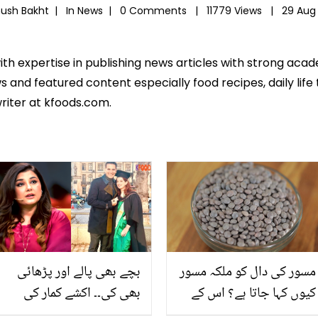
hush Bakht |
In
News
|
0 Comments |
11779 Views |
29 Aug
ith expertise in publishing news articles with strong ac
 and featured content especially food recipes, daily life 
riter at kfoods.com.
مسور کی دال کو ملکہ مسور
بچے بھی پالے اور پڑھائی
کیوں کہا جاتا ہے؟ اس کے
بھی کی۔۔ اکشے کمار کی
ایسے فائدے کہ ہر کوئی
اپنی بیوی کی تعریف کرنے