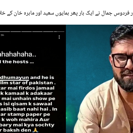
ار فردوس جمال نے ایک بار پھر ہمایوں سعید اور ماہرہ خان کے خ