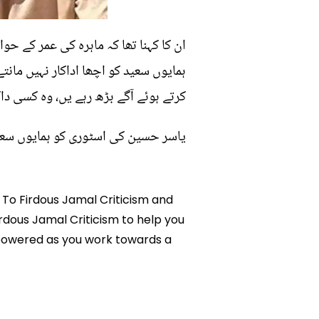
ان کا کہنا تھا کہ ماہرہ کی عمر کے حو
ہمایوں سعید کو اچھا اداکار نہیں مانت
کرتے ہوئے آگے بڑھ رہے یں، وہ کسی داک
یاسر حسین کی اسٹوری کو ہمایوں سعید ن
 To Firdous Jamal Criticism and
irdous Jamal Criticism to help you
mpowered as you work towards a