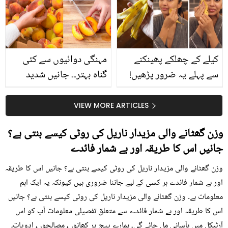
حقیقت کیا ہے اور افواہ
کیا؟
کیلے کے چھلکے پھینکنے
مہنگی دوائیوں سے کئی
سے پہلے یہ ضرور پڑھیں!
گناہ بہتر۔۔ جانیں شدید
جلد کے 3 بڑے مسائل کا
گرمی کے موسم میں آڑو
سستا اور قدرتی حل
کیوں کھانا چاہیے؟
VIEW MORE ARTICLES
وزن گھٹانے والی مزیدار ناریل کی روٹی کیسے بنتی ہے؟
جانیں اس کا طریقہ اور بے شمار فائدے
وزن گھٹانے والی مزیدار ناریل کی روٹی کیسے بنتی ہے؟ جانیں اس کا طریقہ
اور بے شمار فائدے ہر کسی کے لیے جاننا ضروری ہیں کیونکہ یہ ایک اہم
معلومات ہے۔ وزن گھٹانے والی مزیدار ناریل کی روٹی کیسے بنتی ہے؟ جانیں
اس کا طریقہ اور بے شمار فائدے سے متعلق تفصیلی معلومات آپ کو اس
آرٹیکل میں بآسانی مل جائے گی۔ ہمارے پیج پر کھانوں، مصالحوں، ادویات،