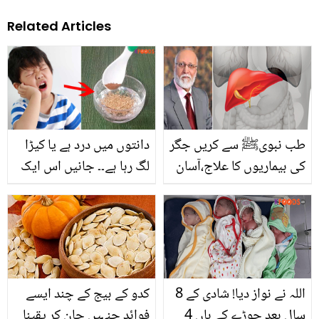
Related Articles
طب نبویﷺ سے کریں جگر
دانتوں میں درد ہے یا کیڑا
کی بیماریوں کا علاج،آسان
لگ رہا ہے۔۔ جانیں اس ایک
نسخہ آزمائیں اور بیماریوں
چیز کو پانی میں ملا کر
سے نجات پائیں۔۔۔
استعمال کرنے سے دانتوں
کے مسائل اور تکلیف سے
چھٹکارہ کیسے ممکن ہے؟
اللہ نے نواز دیا! شادی کے 8
کدو کے بیج کے چند ایسے
سال بعد جوڑے کے ہاں 4
فوائد جنہیں جان کر یقینا