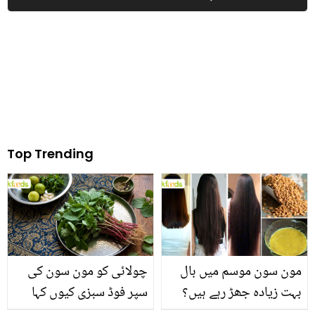
دیا
Top Trending
مون سون موسم میں بال
چولائی کو مون سون کی
بہت زیادہ جھڑ رہے ہیں؟
سپر فوڈ سبزی کیوں کہا
جانیں بالوں کو مضبوط
جاتا ہے؟ جانیں وٹامنز،