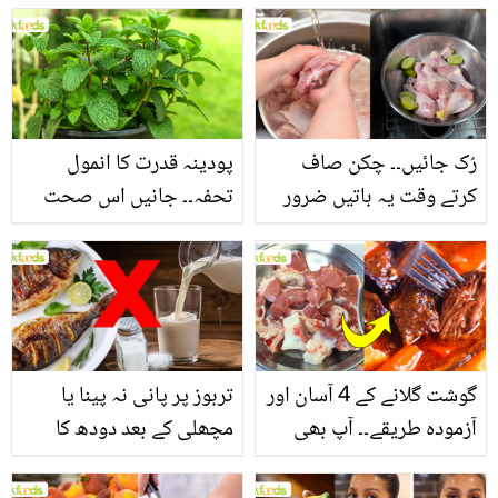
بنانے کے چند قدرتی طریقے
منرلز اور اینٹی آکسیڈنٹس
سے بھرپور اس سبزی کے
فائدے
رُک جائیں۔۔ چکن صاف
پودینہ قدرت کا انمول
کرتے وقت یہ باتیں ضرور
تحفہ۔۔ جانیں اس صحت
یاد رکھیں
بخش پتوں کے 10 حیرت
انگیز طبی فوائد
گوشت گلانے کے 4 آسان اور
تربوز پر پانی نہ پینا یا
آزمودہ طریقے۔۔ آپ بھی
مچھلی کے بعد دودھ کا
جانیں انٹرنیشنل شیف کے
استعمال۔۔ جانیں کھانوں
بتائے راز
سے متعلق غلط فہمیوں کی