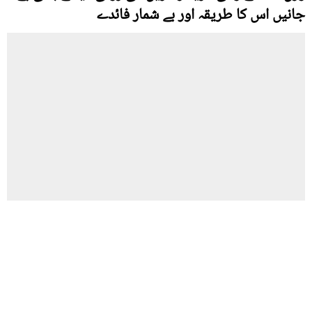
جانیں اس کا طریقہ اور بے شمار فائدے