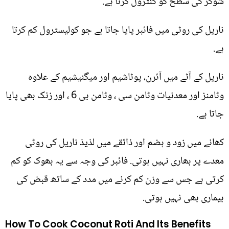
شوگر کی سطح کو کنٹرول کرتا ہے.
ناریل کی روٹی میں فائبر پایا جاتا ہے جو کولیسٹرول کم کرتا
ہے.
ناریل کے آٹے میں آئرن، پوٹاشیم اور میگنیشیم کے علاوہ
وٹامنز اور معدنیات وٹامن سی ، وٹامن بی 6 ، اور زنک بھی پایا
جاتا ہے.
کھانے میں زود و ہضم اور ذائقے میں لذیذ ناریل کی روٹی
معدے پر بھاری نہیں ہوتی. فائبر کی وجہ سے یہ بھوک کو کم
کرتی ہے جس سے وزن کم کرنے میں مدد کے ساتھ قبض کی
بیماری بھی نہیں ہوتی.
How To Cook Coconut Roti And Its Benefits