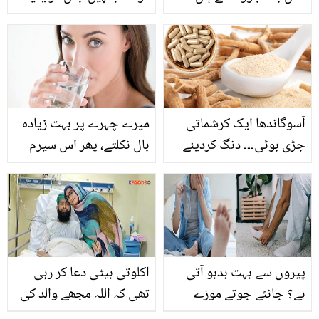
بچوں کی ایک ساتھ
آپ دنگ رہ جائیں گے
پیدائش ۔۔ خوش قسمت
والد نے اولاد کی خوشی
میں ایسا کیا کیا کہ غریب
بھی خوش ہوگئے؟
آسوگاندھا ایک کرشماتی
میرے چہرے پر بہت زیادہ
جڑی بوٹی۔۔۔ دنگ کردینے
بال نکلتے، پھر اس سیرم
والے فوائد ضرور جانیں
سے کم ہونا شروع ہوگئے ۔۔
چہرے کے بالوں کو ختم
کرنے لئے بازار سے ملنے والا
مہنگا سیرم اب خود گھر
میں
پیروں سے بہت بدبو آتی
اکلوتی بیٹی دعا کر رہی
ہے؟ جانئے جوتے موزے
تھی کہ اللہ مجھے والد کی
پہننے سے پیروں میں آنے
خدمت کا موقع دے۔۔ وہ