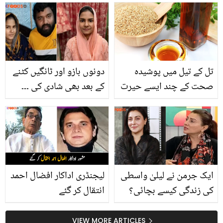
والی بدبو کو دور کرنے کے
لڑکی جس نے اپنے باپ کی
چند آسان طریقے
زندگی بچانے کے لیے اپنا
جگر عطیہ کیا
تل کے تیل میں پوشیدہ
دونوں بازو اور ٹانگیں کٹنے
صحت کے چند ایسے حیرت
کے بعد بھی شادی کی ۔۔۔
انگیز راز جن سے اکثر لوگ
ثناء داؤد کی بے مثال
ناواقف
محبت کی داستاں، لیکن کیا
اب دونوں کی طلاق
ہوگئی؟
ایک جرمن نے لیلیٰ واسطی
لیجنڈری اداکار افضال احمد
کی زندگی کیسے بچائی؟
انتقال کر گئے
کینسر کا شکار اداکارہ کے
انکشاف نے سب کو چونکا
VIEW MORE ARTICLES