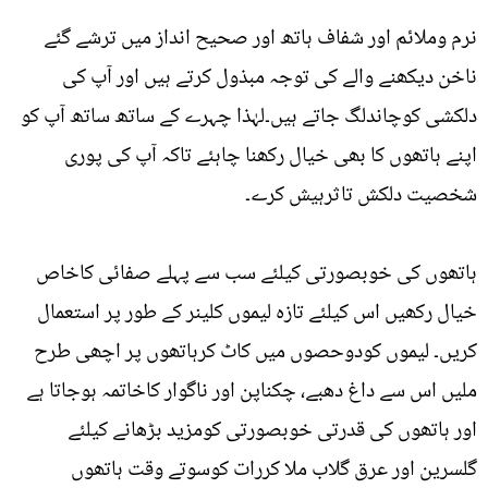
نرم وملائم اور شفاف ہاتھ اور صحیح انداز میں ترشے گئے
ناخن دیکھنے والے کی توجہ مبذول کرتے ہیں اور آپ کی
دلکشی کوچاندلگ جاتے ہیں۔لہٰذا چہرے کے ساتھ ساتھ آپ کو
اپنے ہاتھوں کا بھی خیال رکھنا چاہئے تاکہ آپ کی پوری
شخصیت دلکش تاثرہیش کرے۔
ہاتھوں کی خوبصورتی کیلئے سب سے پہلے صفائی کاخاص
خیال رکھیں اس کیلئے تازہ لیموں کلینر کے طور پر استعمال
کریں۔ لیموں کودوحصوں میں کاٹ کرہاتھوں پر اچھی طرح
ملیں اس سے داغ دھبے، چکناپن اور ناگوار کاخاتمہ ہوجاتا ہے
اور ہاتھوں کی قدرتی خوبصورتی کومزید بڑھانے کیلئے
گلسرین اور عرق گلاب ملا کررات کوسوتے وقت ہاتھوں