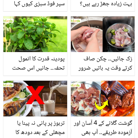
بہت زیادہ جھڑ رہے ہیں؟
سپر فوڈ سبزی کیوں کہا
جانیں بالوں کو مضبوط
جاتا ہے؟ جانیں وٹامنز،
بنانے کے چند قدرتی طریقے
منرلز اور اینٹی آکسیڈنٹس
سے بھرپور اس سبزی کے
فائدے
رُک جائیں۔۔ چکن صاف
پودینہ قدرت کا انمول
کرتے وقت یہ باتیں ضرور
تحفہ۔۔ جانیں اس صحت
یاد رکھیں
بخش پتوں کے 10 حیرت
انگیز طبی فوائد
گوشت گلانے کے 4 آسان اور
تربوز پر پانی نہ پینا یا
آزمودہ طریقے۔۔ آپ بھی
مچھلی کے بعد دودھ کا