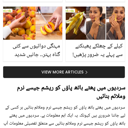
جانیں انٹرنیشنل شیف کے
استعمال۔۔ جانیں کھانوں
بتائے راز
سے متعلق غلط فہمیوں کی
حقیقت کیا ہے اور افواہ
کیا؟
کیلے کے چھلکے پھینکنے
مہنگی دوائیوں سے کئی
سے پہلے یہ ضرور پڑھیں!
گناہ بہتر۔۔ جانیں شدید
جلد کے 3 بڑے مسائل کا
گرمی کے موسم میں آڑو
سستا اور قدرتی حل
کیوں کھانا چاہیے؟
VIEW MORE ARTICLES
سردیوں میں پھٹے ہاتھ پاؤں کو ریشم جیسے نرم
وملائم بنائیں
سردیوں میں پھٹے ہاتھ پاؤں کو ریشم جیسے نرم وملائم بنائیں ہر کسی کے
لیے جاننا ضروری ہیں کیونکہ یہ ایک اہم معلومات ہے۔ سردیوں میں پھٹے
ہاتھ پاؤں کو ریشم جیسے نرم وملائم بنائیں سے متعلق تفصیلی معلومات آپ