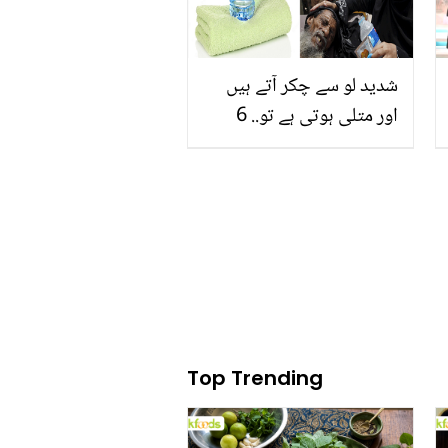
شدید لو سے چکر آتے ہیں
اور متلی ہوتی ہے تو.. 6
ایسی چیزیں جو ہیٹ ویو
میں آپ کی جان بچا سکتی
ہیں
Top Trending