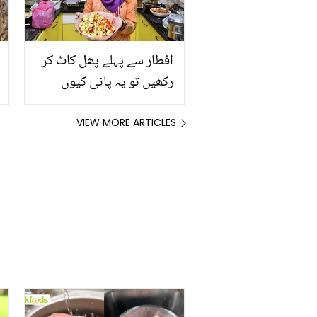
افطار سے پہلے پھل کاٹ کر
رکھیں تو یہ پانی کیوں
چھوڑتے ہیں؟ فروٹ چاٹ
بنانے کے بعد کالی یا ذائقے
VIEW MORE ARTICLES
میں تازہ نہیں رہتی تو
جانیے اس کو بازار جیسا
بنانے کا مزیدار طریقہ