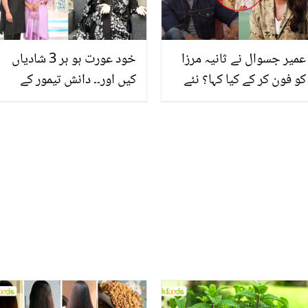
عمیر جسوال نے ثانیہ مرزا
خود عورت ہو ہر 3 شادیاں
کو فون کر کے کیا کہا؟ نئے
کیں اور۔۔ دانش تیمور کے
انکشافات سامنے آگئے
معاملے پر نادیہ خان بھی
کود پڑیں ! لوگوں نے بھی
شیشہ دکھا دیا