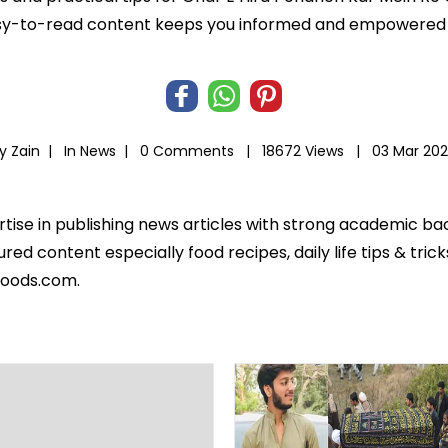
r easy-to-read content keeps you informed and empowered
y Zain |
In
News
|
0 Comments |
18672 Views |
03 Mar 20
ertise in publishing news articles with strong academic ba
ed content especially food recipes, daily life tips & tric
foods.com.