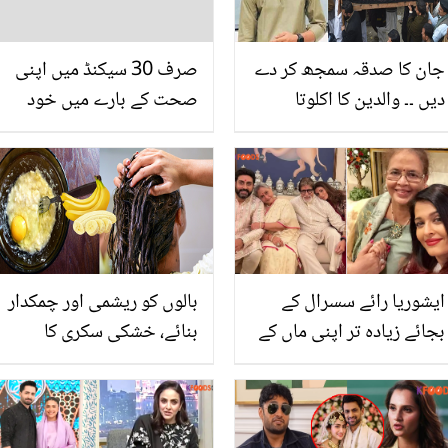
جان کا صدقہ سمجھ کر دے
صرف 30 سیکنڈ میں اپنی
دیں ۔۔ والدین کا اکلوتا
صحت کے بارے میں خود
حافظ قرآن بچہ بھی
جانیں
ڈکیتوں نے چھین لیا، ماں
باپ کے جینے کی وجہ بھی
ختم
ایشوریا رائے سسرال کے
بالوں کو ریشمی اور چمکدار
بجائے زیادہ تر اپنی ماں کے
بنائے، خشکی سکری کا
گھر کیوں رہتی ہیں؟ اداکارہ
خاتمہ کرے ۔۔ بالوں کی
کی پڑوسی نے حقیقت
نشونما اورخوبصورتی کے
بتادی
لئے کیلا جادوئی اثر دکھائے