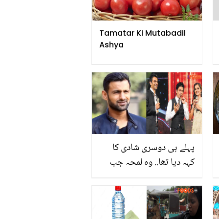
Tamatar Ki Mutabadil
Ashya
پہلے ہی دوسری شادی کا
کہہ دیا تھا.. وہ لمحہ جب
شعیب ملک کی بات سن کر
شاہ رُخ خان اور ثانیہ ملک
کا منہ کھلا رہ گیا تھا