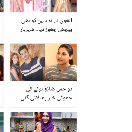
انھوں نے تو دلہن کو بھی
پیچھے چھوڑ دیا۔۔ شہریار
منور کی شادی میں ماہرہ
خان نے کتنے لاکھ کا جوڑا
پہنا؟
دو حمل ضائع ہونے کی
جھوٹی خبر پھیلائی گئی
اور.. حنا الطاف کے چونکا
دینے والے انکشافات