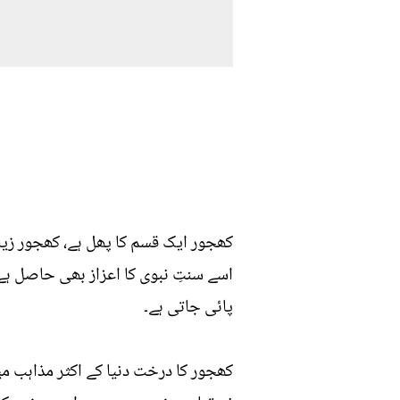
کھجور ایک قسم کا پھل ہے، کھجور زیا
اسے سنتِ نبوی کا اعزاز بھی حاصل ہ
پائی جاتی ہے۔
کھجور کا درخت دنیا کے اکثر مذاہب می