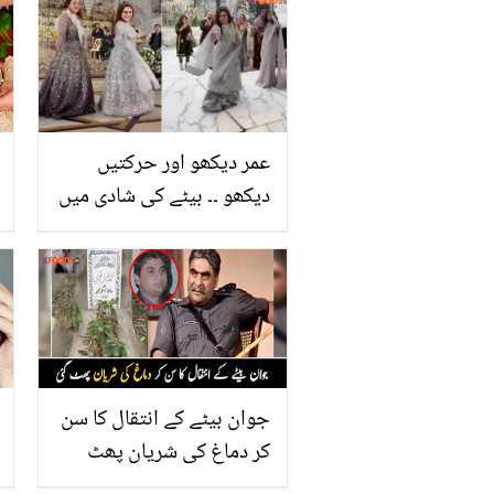
عمر دیکھو اور حرکتیں
دیکھو ۔۔ بیٹے کی شادی میں
اسماء عباس کے ڈانس پر
صارفین سیخ پا ہوگئے، کیا
کچھ کہہ دیا؟
جوان بیٹے کے انتقال کا سن
کر دماغ کی شریان پھٹ
گئی ۔۔ ڈرامہ اندھیرا اجالا