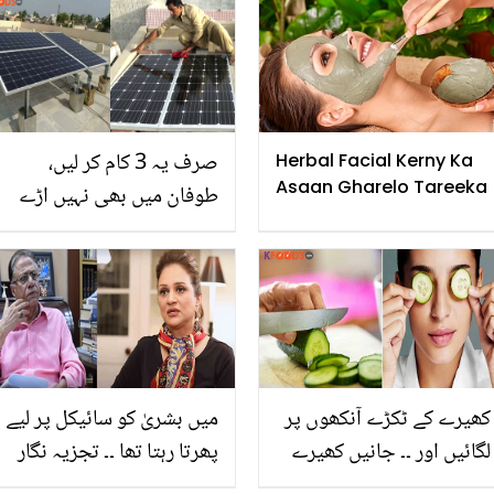
ایسے جادوئی فوائد اور
استعمال جو کر دیں آپ کی
کئی مشکلات آسان
صرف یہ 3 کام کر لیں،
Herbal Facial Kerny Ka
Asaan Gharelo Tareeka
طوفان میں بھی نہیں اڑے
گا.. سولر پینل کو تیز آندھی
اور ہواؤں میں کیسے
محفوظ رکھیں؟
کھیرے کے ٹکڑے آنکھوں پر
میں بشریٰ کو سائیکل پر لیے
لگائیں اور ۔۔ جانیں کھیرے
پھرتا رہتا تھا ۔۔ تجزیہ نگار
آنکھوں کے کون کون سے
حسن نثار نے بشریٰ انصاری