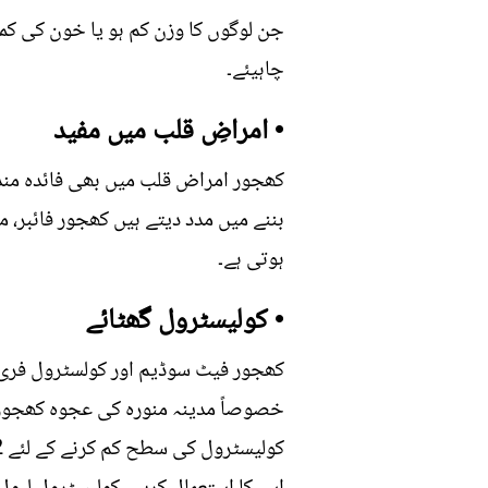
جن لوگوں کا وزن کم ہو یا خون کی کمی 
چاہیئے۔
• امراضِ قلب میں مفید
کھجور امراض قلب میں بھی فائدہ مند
بننے میں مدد دیتے ہیں کھجور فائبر، 
ہوتی ہے۔
• کولیسٹرول گھٹائے
کھجور فیٹ سوڈیم اور کولسٹرول فری 
خصوصاً مدینہ منورہ کی عجوہ کھجوریں