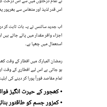
نے تمام درختوں میں سے اس درخت کو ب
اس قدر لذیذ اور مٹھاس سے بھرپور پھل
اب جدید سائنس نے یہ بات ثابت کر د
اجزاء وافر مقدار میں پائے جاتے ہیں
استعمال میں چھپا ہے۔
رمضان المبارک میں افطار کے وقت کھجو
ہو جاتی ہے اس لیے افطاری کے وقت ای
تمام مقاصد فوراً پورا کر دینے کی اہلی
• کھجور کے حیرت انگیز فوائ
• کمزور جسم کو طاقتور بنائ