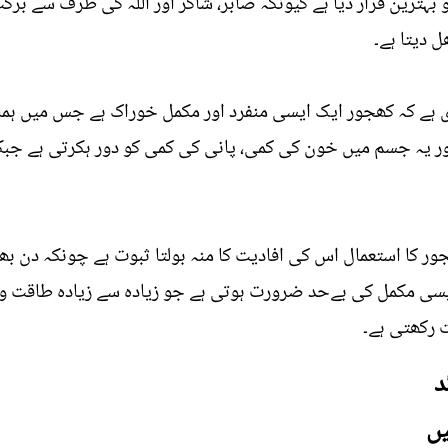
ہترین قرار دیا ہے کیونکہ صابر، شاکر اور اللہ کی طرف سے برکت
 دیتا ہے۔
ی ہے کہ کھجور ایک ایسی منفرد اور مکمل خوراک ہے جس میں ہ
 اور یہ جسم میں خون کی کمی، پانی کی کمی کو دور ہکرتی ہے جبک
ر کا استعمال اس کی افادیت کا منہ بولتا ثبوت ہے چونکہ دن بھر 
سی مکمل کی بےحد ضرورت ہوتی ہے جو زیادہ سے زیادہ طاقت و تو
ت رکھتی ہے۔
د
یں