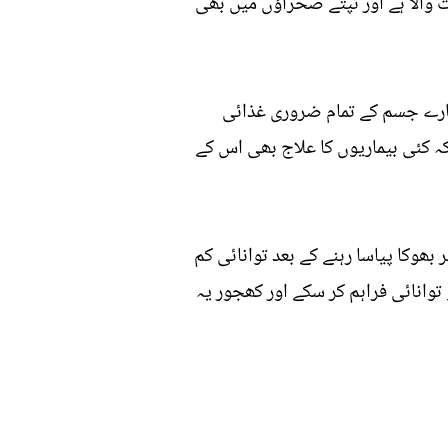
 والا ہے اور تپتے صحراؤں میں بھی
مارے جسم کے تمام ضروری غذائی
ہ کئی بیماریوں کا علاج بھی اس کے
بھوکا پیاسا رہنے کے بعد توانائی کم
انائی فراہم کر سکے اور کھجور یہ