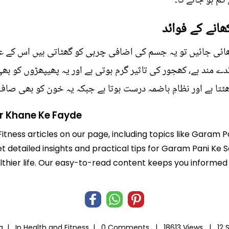
کم ہو جائے گا۔
ھانے کے فوائد
 پانی کے ساتھ 3 کھجور کھائی جائیں تو یہ جسم کی اضافی چربی کو گھٹاتی ہیں
ئدے مند ہے، کھجور کی تاثیر گرم ہوتی ہے اور یہ پھیپھڑوں کو ب
تا ہے اور نظامِ ہاضمہ درست ہوتا ہے جبکہ یہ خون کو بھی صاف
r Khane Ke Fayde
Fitness articles on our page, including topics like Garam
t detailed insights and practical tips for Garam Pani Ke
ealthier life. Our easy-to-read content keeps you infor
ia |
In
Health and Fitness
|
0 Comments |
18613 Views |
12 