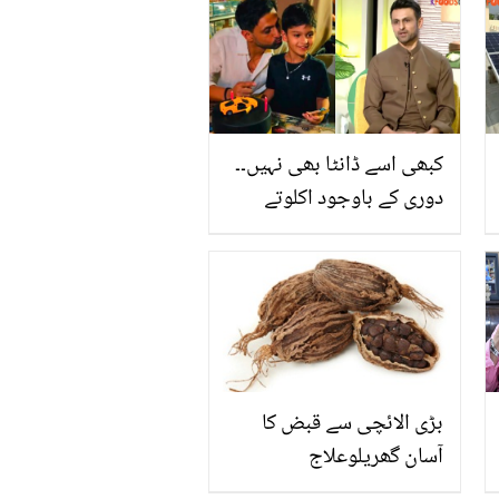
ہوئی، جانیئے دلچسپ کہانی
کبھی اسے ڈانٹا بھی نہیں۔۔
دوری کے باوجود اکلوتے
بیٹے کے ساتھ کیسا تعلق
ہے؟ شعیب ملک نے بتا دیا
بڑی الائچی سے قبض کا
آسان گھریلوعلاج