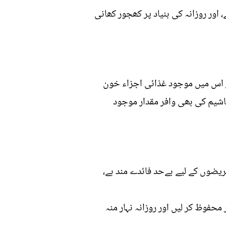
 اور روزانہ کی بنیاد پر کھجور کھانی
ر اس میں موجود غذائی اجزاء خون
ٹاشیم کی بھی وافر مقدار موجود
یضوں کے لیے بےحد فائدے مند ہے،
فوف بنا کر محفوظ کر لیں اور روزانہ نہار منہ