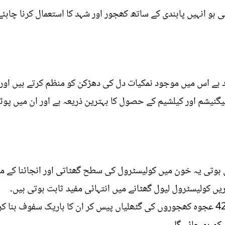
ہو انہیں پابندی کے ساتھ کھجور اور شہد کا استعمال کرنا چاہئے،
 ہے اس میں موجود نمکیات دل کی دھڑکن کو منظم کرتے ہیں او
میگنیشم اور کیلشیم کے حصول کا بہترین ذریعہ ہے اور ان میں پو
ہوتی یہ خون میں کولیسٹرول کی سطح گھٹاتی اور انجائنا کے مر
 کولیسٹرول لیول گھٹانے میں انتہائی مفید ثابت ہوتی ہیں۔
کولیسٹرول کی سطح کم کرنے کے لئے 42 عجوہ کھجوروں کی گٹھلیاں پیس کر ان کا باریک س