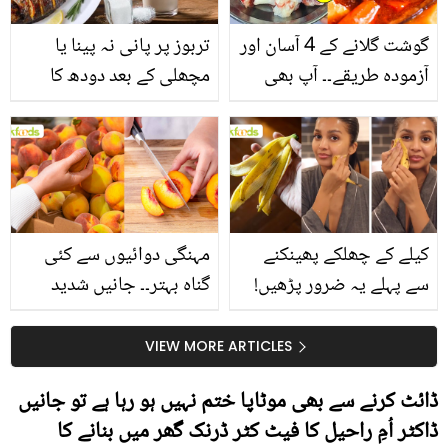
گوشت گلانے کے 4 آسان اور
تربوز پر پانی نہ پینا یا
آزمودہ طریقے۔۔ آپ بھی
مچھلی کے بعد دودھ کا
جانیں انٹرنیشنل شیف کے
استعمال۔۔ جانیں کھانوں
بتائے راز
سے متعلق غلط فہمیوں کی
حقیقت کیا ہے اور افواہ
کیا؟
کیلے کے چھلکے پھینکنے
مہنگی دوائیوں سے کئی
سے پہلے یہ ضرور پڑھیں!
گناہ بہتر۔۔ جانیں شدید
جلد کے 3 بڑے مسائل کا
گرمی کے موسم میں آڑو
سستا اور قدرتی حل
کیوں کھانا چاہیے؟
VIEW MORE ARTICLES
ڈائٹ کرنے سے بھی موٹاپا ختم نہیں ہو رہا ہے تو جانیں
ڈاکٹر اُمِ راحیل کا فیٹ کٹر ڈرنک گھر میں بنانے کا