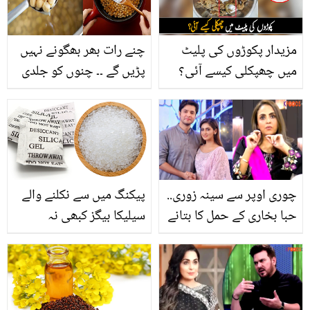
مزیدار پکوڑوں کی پلیٹ
چنے رات بھر بھگونے نہیں
میں چھپکلی کیسے آئی؟
پڑیں گے ۔۔ چنوں کو جلدی
جانیئے نوجوان کے ساتھ
گلانے کا وہ طریقہ جس سے
پھر کیا ہوا
یہ 20 منٹ میں گل بھی
جائیں اور ہو خواتین کی
اس رمضان بڑی مشکل
آسان
چوری اوپر سے سینہ زوری..
پیکنگ میں سے نکلنے والے
حبا بخاری کے حمل کا بتانے
سیلیکا بیگز کبھی نہ
پر نادیہ خان ڈٹ گئیں !
پھینکیں کیونکہ۔۔۔۔
صارفین نے بھی آڑے
ہاتھوں لے لیا