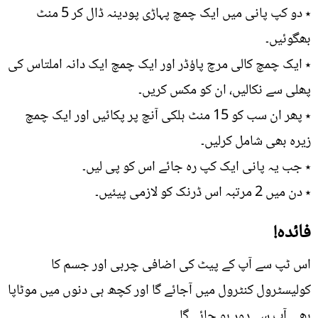
٭ دو کپ پانی میں ایک چمچ پہاڑی پودینہ ڈال کر 5 منٹ
بھگوئیں۔
٭ ایک چمچ کالی مرچ پاؤڈر اور ایک چمچ ایک دانہ املتاس کی
پھلی سے نکالیں، ان کو مکس کریں۔
٭ پھر ان سب کو 15 منٹ ہلکی آنچ پر پکائیں اور ایک چمچ
زیرہ بھی شامل کرلیں۔
٭ جب یہ پانی ایک کپ رہ جائے اس کو پی لیں۔
٭ دن میں 2 مرتبہ اس ڈرنک کو لازمی پیئیں۔
فائدہ!
اس ٹپ سے آپ کے پیٹ کی اضافی چربی اور جسم کا
کولیسٹرول کنٹرول میں آجائے گا اور کچھ ہی دنوں میں موٹاپا
بھی آپ سے دور ہو جائے گا۔