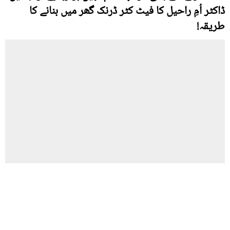
ڈاکٹر اُمِ راحیل کا فیٹ کٹر ڈرنک گھر میں بنانے کا
طریقہ!