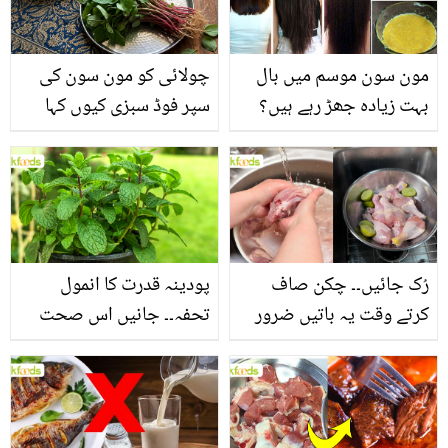
مون سون موسم میں بال
چولائی کو مون سون کی
بہت زیادہ جھڑ رہے ہیں؟
سپر فوڈ سبزی کیوں کہا
جانیں بالوں کو مضبوط
جاتا ہے؟ جانیں وٹامنز،
بنانے کے چند قدرتی طریقے
منرلز اور اینٹی آکسیڈنٹس
سے بھرپور اس سبزی کے
فائدے
رُک جائیں۔۔ چکن صاف
پودینہ قدرت کا انمول
کرتے وقت یہ باتیں ضرور
تحفہ۔۔ جانیں اس صحت
یاد رکھیں
بخش پتوں کے 10 حیرت
انگیز طبی فوائد