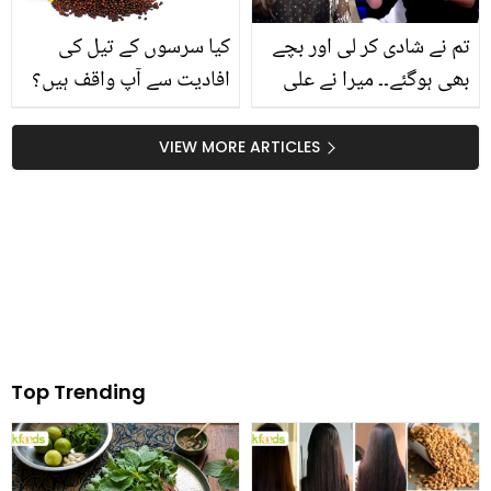
تم نے شادی کر لی اور بچے
کیا سرسوں کے تیل کی
بھی ہوگئے۔۔ میرا نے علی
افادیت سے آپ واقف ہیں؟
حیدر سے ایسا کیا سوال کیا
یہ کن امراض کو روکنے میں
تھو جو وہ آج تک نہیں
کام آتا ہے؟
VIEW MORE ARTICLES
بھولے؟
Top Trending