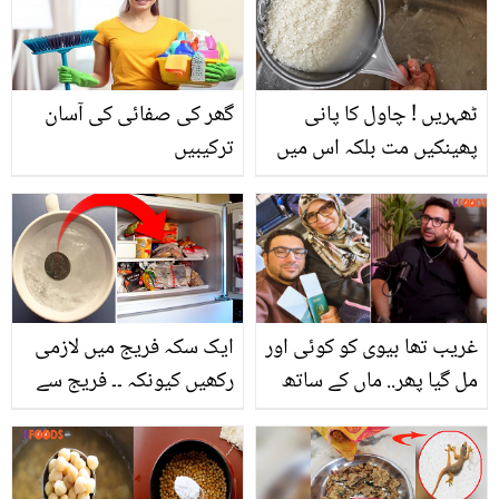
ڈاکٹر کی زبانی
ٹھہریں ! چاول کا پانی
گھر کی صفائی کی آسان
پھینکیں مت بلکہ اس میں
ترکیبیں
پوشیدہ حسن کے راز جانیں
غریب تھا بیوی کو کوئی اور
ایک سکہ فریج میں لازمی
مل گیا پھر.. ماں کے ساتھ
رکھیں کیونکہ ۔۔ فریج سے
وی لاگ بنانے والے علی
متعلق چند حیرت انگیز
سفیان کی زندگی کے چند
باتیں جسے جاننے کے بعد
حقائق
آپ کو بھی حیرانی ہوگی