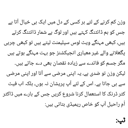
وزن کم کرنے کے لئے ہر کسی کے دل میں ایک ہی خیال آتا ہے
جس کو ہم ڈائٹنگ کہتے ہیں اور لوگ بے شمار ڈائتنگ کرتے
ہیں، کبھی مہنگے ویٹ لوس سپلیمنٹ لیتے ہیں تو کبھی چربی
پگھلانے والے غیر معیاری انجیکشنز جو بہت مہنگے ہوتے ہیں
مگر جسم کو فائدے سے زیادہ نقصان بھی دے جاتے ہیں۔
لیکن وزن تو ضدی ہے، یہ اپنی مرضی سے آتا اور اپنی مرضی
سے ہی جاتا ہے۔ اس کے لئے آپ پریشان نہ ہوں، بلکہ اب فیٹ
کٹر ڈرنک کا استعمال کرنا شروع کریں جس کے بارے میں ڈاکٹر
اُمِ راحیل آپ کو خاص ریمیڈی بتاتی ہیں:
ٹپ: