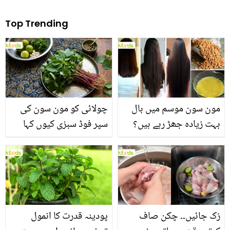
Top Trending
مون سون موسم میں بال
چولائی کو مون سون کی
بہت زیادہ جھڑ رہے ہیں؟
سپر فوڈ سبزی کیوں کہا
جانیں بالوں کو مضبوط
جاتا ہے؟ جانیں وٹامنز،
بنانے کے چند قدرتی طریقے
منرلز اور اینٹی آکسیڈنٹس
سے بھرپور اس سبزی کے
فائدے
رُک جائیں۔۔ چکن صاف
پودینہ قدرت کا انمول