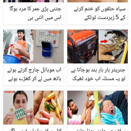
سیاہ حلقوں کو ختم کرنے
جتنی بڑی عمر کا مرد ہوگا
کے 5 زبردست ٹوٹکے
اس میں اتنی ہی
سمجھداری ہوگی۔۔۔ کم عمر
لڑکیوں کی بڑی عمر کے
مردوں سے شادی
جنریٹر بار بار بند ہوجاتا ہے
اب موبائل چارج کرتے ہوئے
تو یہ مسئلہ اب خود ٹھیک
ہاتھ میں لے کر کھڑے ہونے
کریں ۔۔ مکینک کو دکھائے
کی ضرورت نہیں۔۔ پرانی
بغیر گھر بیٹھے جنریٹر کی
بوتلوں سے موبائل ہولڈر
ٹیوننگ کریں اور ہزاروں
بنانے کا طریقہ جس سے
روپے بچائیں، ویڈیو
ہوئی بڑی مشکل آسان