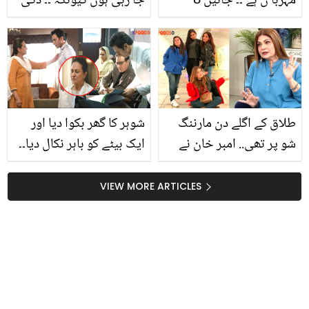
مہربا ن ہے ۔۔ جانیں 8
جا رہی ہوں کیونکہ ۔۔ ڈکی
بیویوں کا یہ اکلوتا شوہر
بھائی کی جنونی مداح نے
کیسے ان کے ساتھ رہتا ہے؟
بھی اپنا سر منڈوا لیا، گھر
دیکھیں
والوں نے دیکھا تو لڑکی
کیساتھ کیا کیا؟ ویڈیو
دیکھیں
طلاق کے اگلے دن مارننگ
شوہر کا گھر بکوا دیا اور
شو پر تھی.. امبر خان نے
ایک بیٹے کو باہر نکال دیا۔۔
عدت کیوں پوری نہیں کی؟
کبھی میں کبھی تم ڈرامے
تلخ حقائق بیان کردیے
نے دولت کی لالچی عورتوں
VIEW MORE ARTICLES
کو نیا سبق سکا دیا