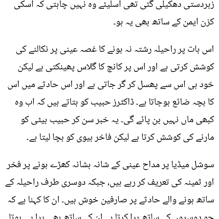
زبردستی دھکیلی گئی تھی اسلیئے وہ نہیں چاہتی کہ اسکی
کزن ایمن کے ساتھ بھی یہ ہو۔
اس بات پر راحیلہ رشتہ نہ ہونے کا غصہ عینی پر نکالنے کی
کوشش کرتی ہے اور اس پر کانچ کا گلاس پھینکتی ہے لیکن
خود ہی اس سے پھسل کر گر جاتی ہے اور اس حادثے میں اس
کا بچہ ضائع ہوجاتا ہے۔ ڈاکٹرز حبیب کو بتاتے ہیں کہ اب وہ
کبھی ماں نہیں بن پائے گی۔ یہ خبر سن کر حبیب بیٹی کو
مارنے کی کوشش کرتا ہے لیکن فاخر بیوی کو بچا لیتا ہے۔
سوشل میڈیا پر مداح عینی کے شانہ بشانہ کھڑے ہونے پر فخر
اور ثمینہ کی تعریف کر رہے ہیں، جبکہ دوسری طرف راحیلہ کے
ساتھ ہونے والے حادثے پر صارفین خوش ہیں۔ ان کا کہنا ہے کہ
جو دوسروں کے ساتھ برا کرتا ہے ان کے ساتھ بھی برا ہی ہوتا