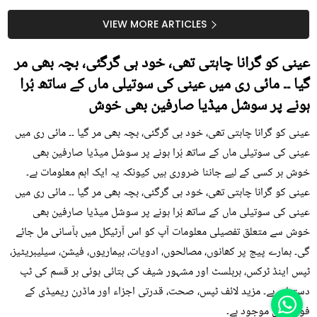
جلد کے 3 بڑے مسائل کا
گرمی کے موسم میں آڑو
سستا اور قدرتی حل
کیوں کھانا چاہیے؟
VIEW MORE ARTICLES
عینی کو گرانا چاہتی تھی، خود ہی گرگئی، بچہ بھی مر
گیا ۔۔ مائی ری میں عینی کی سوتیلی ماں کے ساتھ بُرا
ہونے پر سوشل میڈیا صارفین بھی خوش
عینی کو گرانا چاہتی تھی، خود ہی گرگئی، بچہ بھی مر گیا ۔۔ مائی ری میں
عینی کی سوتیلی ماں کے ساتھ بُرا ہونے پر سوشل میڈیا صارفین بھی
خوش ہر کسی کے لیے جاننا ضروری ہیں کیونکہ یہ ایک اہم معلومات ہے۔
عینی کو گرانا چاہتی تھی، خود ہی گرگئی، بچہ بھی مر گیا ۔۔ مائی ری میں
عینی کی سوتیلی ماں کے ساتھ بُرا ہونے پر سوشل میڈیا صارفین بھی
خوش سے متعلق تفصیلی معلومات آپ کو اس آرٹیکل میں بآسانی مل جائے
گی۔ ہمارے پیج پر کھانوں، مصالحوں، ادویات، بیماریوں، فیشن، سیلیبریٹیز،
ٹپس اینڈ ٹرکس، ہربلسٹ اور مشہور شیف کی بتائی ہوئی ہر قسم کی ٹپ
دستیاب ہے۔ مزید لائف ٹپس، صحت، قدرتی اجزاء اور ماڈرن ریمیڈی کے
فوڈز میں موجود ہے۔