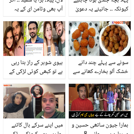
پہلا بچہ جلدی ہونا چاہئیے
لال، پیلا، ہرا یا سفید ۔۔ اگر
کیونکہ ۔۔ جانیئے یہ دعویٰ
آپ بھی وٹامن ای کے یہ
کتنا درست ہے؟ ماہرین اس
کیپسول خوبصورت اور
سلسلے میں کیا کہتے ہیں
صحت مند ہونے کے لیے
استعمال کرتی ہیں؟ تو
ٹہریں پہلے سچ جان لیں
سونے سے پہلے چند دانے
بیوی شوہر کے راز بتا رہی
خشک آلو بخارے کھانے سے
ہے تو کبھی کوئی لڑکی کے
کیا ہوتا ہے؟ کھٹے میٹھے
راز کھول رہا ہے ۔۔ سوشل
خشک آلو بخارے کے
میڈیا پر ذاتی زندگیوں پر
زبردست فائدے
کیچڑ اچھالنے پر لوگوں کی
شدید تنقید
ہمارا جیون ساتھی حسین و
میں اپنے سرکے بال کاٹنے