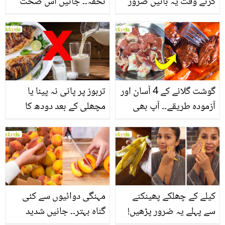
کرتے وقت یہ باتیں ضرور
تحفہ۔۔ جانیں اس صحت
یاد رکھیں
بخش پتوں کے 10 حیرت
انگیز طبی فوائد
گوشت گلانے کے 4 آسان اور
تربوز پر پانی نہ پینا یا
آزمودہ طریقے۔۔ آپ بھی
مچھلی کے بعد دودھ کا
جانیں انٹرنیشنل شیف کے
استعمال۔۔ جانیں کھانوں
بتائے راز
سے متعلق غلط فہمیوں کی
حقیقت کیا ہے اور افواہ
کیا؟
کیلے کے چھلکے پھینکنے
مہنگی دوائیوں سے کئی
سے پہلے یہ ضرور پڑھیں!
گناہ بہتر۔۔ جانیں شدید