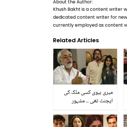
About the Author:
Khush Bakht is a content writer w
dedicated content writer for news
currently employed as content w
Related Articles
میری بیوی کسی ملک کی
ایجنٹ تھی ۔۔ مشہور
صحافی ایاز امیر کے بیٹے
نے اہلیہ کو قتل کس وجہ
سے کیا؟ پولیس کے سامنے