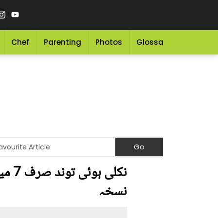
Chef
Parenting
Photos
Glossary
Grocery 
نکلی
نسخہ