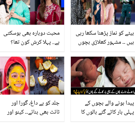
اُٹھے
بیٹے کو نماز پڑھنا سکھا رہی
محبت دوبارہ بھی ہوسکتی
ہیں ۔۔ مشہور کھلاڑی بچوں
ہے.. پہلا کرش کون تھا؟
کو مذہبی تعلیم کیسے دے
سونیا حسین کی دلچسپ
رہے ہیں؟ دیکھیے
گفتگو
پیدا ہونے والے بچوں کے
جلد کو بے داغ، گورا اور
پہلی بار کاٹے گئے بالوں کا
ٹائٹ بھی بنائے۔۔ کینو اور
کیا کرنا چاہئیے؟ جانیں اہم
لونگ سے بننے والا ماسک
معلومات
جس کی قیمت دکان والے