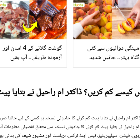
انگیز طبی فوائد
بنانے کے چند قدرتی طریقے
مہنگی دوائیوں سے کئی
گوشت گلانے کے 4 آسان اور
گناہ بہتر۔۔ جانیں شدید
آزمودہ طریقے۔۔ آپ بھی
گرمی کے موسم میں آڑو
جانیں انٹرنیشنل شیف کے
کیوں کھانا چاہیے؟
بتائے راز
 ہوئی توند صرف 7 میں کیسے کم کریں؟ ڈاکٹر ام راحیل نے بت
 کیسے کم کریں؟ ڈاکٹر ام راحیل نے بتایا پیٹ کم کرنے کا جادوئی نسخہ ہر کسی کے لیے جان
کریں؟ ڈاکٹر ام راحیل نے بتایا پیٹ کم کرنے کا جادوئی نسخہ سے متعلق تفصیلی معلوم
ریوں، فیشن، سیلیبریٹیز، ٹپس اینڈ ٹرکس، ہربلسٹ اور مشہور شیف کی بتائی ہو