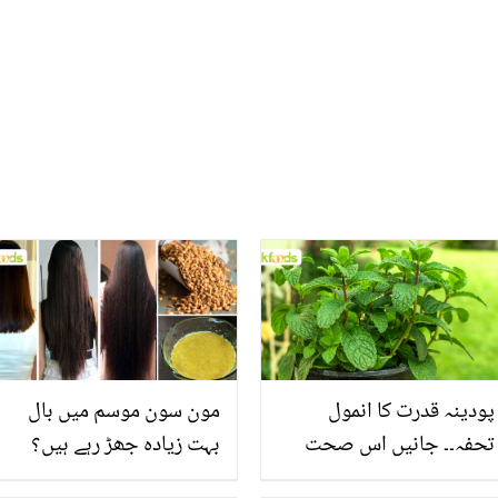
ہزاروں میں بتاتے ہیں
پودینہ قدرت کا انمول
مون سون موسم میں بال
تحفہ۔۔ جانیں اس صحت
بہت زیادہ جھڑ رہے ہیں؟
بخش پتوں کے 10 حیرت
جانیں بالوں کو مضبوط