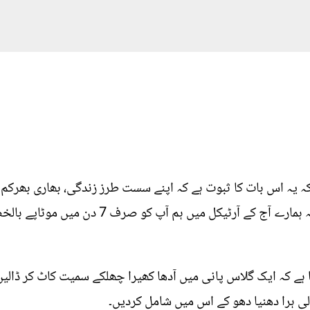
کہ یہ اس بات کا ثبوت ہے کہ اپنے سست طرز زندگی، بھاری بھر
اور بیماریوں کی طرف جارہے ہیں. البتہ ہمارے آج
ہے کہ ایک گلاس پانی میں آدھا کھیرا چھلکے سمیت کاٹ کر ڈالیں ا
ی ہرا دھنیا دھو کے اس میں شامل کردیں۔