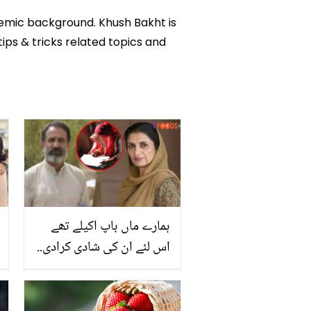
ademic background. Khush Bakht is
tips & tricks related topics and
ہمارے ماں باپ اکیلے تھے
اس لئے ان کی شادی کرادی..
جوان بچوں نے بوڑھے
والدین کو ان کی شادی کے
لئے کیسے منایا؟