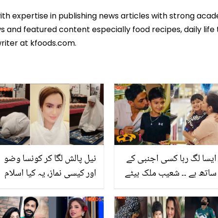
ith expertise in publishing news articles with strong ac
 and featured content especially food recipes, daily life 
riter at kfoods.com.
ایسا لگ رہا کسی اجنبی کے
نیل پالش لگا کر کونسا وضو
ساتھ ہے ۔۔ شعیب ملک بیٹے
اور کیسی نماز، یہ کیا اسلام
کی سالگرہ منانے دبئی پہنچ
ہے؟ ماڈل نادیہ حسین کے
گئے! سوشل میڈیا صارفین
نماز پڑھنے کی ویڈیو،
کرکٹر پر برس پڑے
سوشل میڈیا صارفین بھڑک