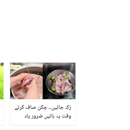
رُک جائیں۔۔ چکن صاف کرتے
وقت یہ باتیں ضرور یاد
رکھیں