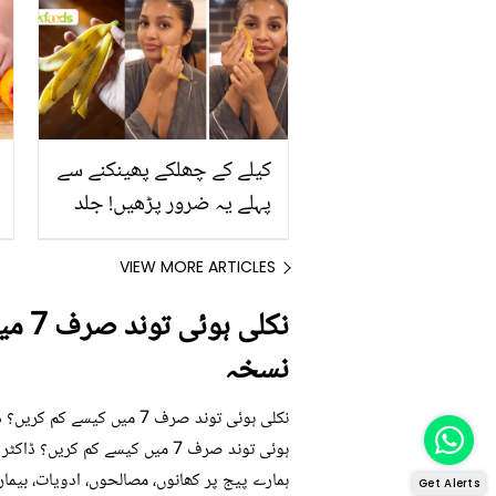
کیلے کے چھلکے پھینکنے سے
پہلے یہ ضرور پڑھیں! جلد
کے 3 بڑے مسائل کا سستا
اور قدرتی حل
VIEW MORE ARTICLES
نکلی
نسخہ
نکلی ہوئی توند صرف 7 میں
ہوئی توند صرف 7 میں کیسے کم 
ہمارے پیج پر کھانوں، مصالحوں، ادویات، بیما
Get Alerts