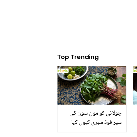
Top Trending
چولائی کو مون سون کی
سپر فوڈ سبزی کیوں کہا
جاتا ہے؟ جانیں وٹامنز،