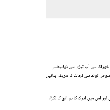
کم خوراک سے آپ تیزی سے ذیابیطس
 کے آرٹیکل میں ہم آپ کو صرف 7 دن میں موٹاپے بالخصوص توند سے نجات کا طریقہ بتائیں
ور اس میں ادرک کا دو انچ کا ٹکڑا،