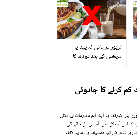
منرلز اور اینٹی آکسیڈنٹس
سے بھرپور اس سبزی کے
فائدے
تربوز پر پانی نہ پینا یا
مچھلی کے بعد دودھ کا
استعمال۔۔ جانیں کھانوں
سے متعلق غلط فہمیوں کی
حقیقت کیا ہے اور افواہ کیا؟
ایا پیٹ کم کرنے کا جادوئی
نا ضروری ہیں کیونکہ یہ ایک اہم معلومات ہے۔ نکلی
ات آپ کو اس آرٹیکل میں بآسانی مل جائے گی۔
ئی ہر قسم کی ٹپ دستیاب ہے۔ مزید لائف