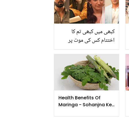
سچ بول دیا
کبھی میں کبھی تم کا
اختتام کس کی موت پر
ہوگا؟ ڈرامے کے متعلق پیش
گوئی پر دیکھنے والے دکھی
ہوگئے
Health Benefits Of
Maringa - Sohanjna Ke
fayde