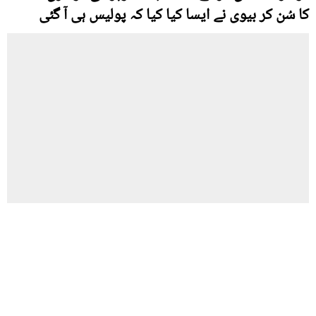
کا سُن کر بیوی نے ایسا کیا کیا کہ پولیس ہی آ گئی