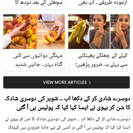
آزمودہ طریقے۔۔ آپ بھی
مچھلی کے بعد دودھ کا
جانیں انٹرنیشنل شیف کے
استعمال۔۔ جانیں کھانوں
بتائے راز
سے متعلق غلط فہمیوں کی
حقیقت کیا ہے اور افواہ
کیا؟
کیلے کے چھلکے پھینکنے
مہنگی دوائیوں سے کئی
سے پہلے یہ ضرور پڑھیں!
گناہ بہتر۔۔ جانیں شدید
جلد کے 3 بڑے مسائل کا
گرمی کے موسم میں آڑو
سستا اور قدرتی حل
کیوں کھانا چاہیے؟
VIEW MORE ARTICLES
دوسرے شادی کر کے دکھا اب ۔۔ شوہر کی دوسری شادک
کا سُن کر بیوی نے ایسا کیا کیا کہ پولیس ہی آ گئی
دوسرے شادی کر کے دکھا اب ۔۔ شوہر کی دوسری شادک کا سُن کر بیوی نے
ایسا کیا کیا کہ پولیس ہی آ گئی ہر کسی کے لیے جاننا ضروری ہیں کیونکہ