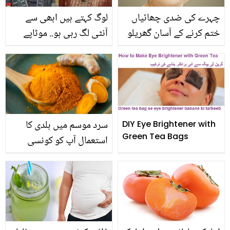
چہرے کی ضدی چھائیاں
لوگ کہتے ہیں ابھی سے
ختم کرنے کے آسان گھریلو
آنٹی لگ رہی ہو.. موٹاپے
ٹوٹکے
سے پریشان لڑکی کو ڈاکٹر
بلقیس نے کیا ٹوٹکے بتائے؟
سرد موسم میں ہلدی کا
DIY Eye Brightener with
Green Tea Bags
استعمال آپ کو کونسی
بیماری سے بچاتا ہے؟
جانیئے ہلدی کے کرشماتی
فوائد ۔۔۔۔