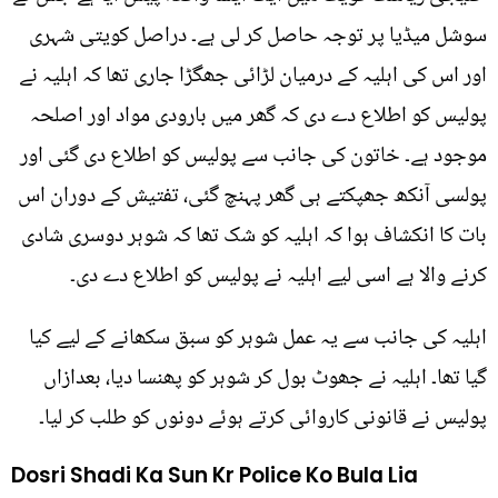
سوشل میڈیا پر توجہ حاصل کر لی ہے۔ دراصل کویتی شہری
اور اس کی اہلیہ کے درمیان لڑائی جھگڑا جاری تھا کہ اہلیہ نے
پولیس کو اطلاع دے دی کہ گھر میں بارودی مواد اور اصلحہ
موجود ہے۔ خاتون کی جانب سے پولیس کو اطلاع دی گئی اور
پولسی آنکھ جھپکتے ہی گھر پہنچ گئی، تفتیش کے دوران اس
بات کا انکشاف ہوا کہ اہلیہ کو شک تھا کہ شوہر دوسری شادی
کرنے والا ہے اسی لیے اہلیہ نے پولیس کو اطلاع دے دی۔
اہلیہ کی جانب سے یہ عمل شوہر کو سبق سکھانے کے لیے کیا
گیا تھا۔ اہلیہ نے جھوٹ بول کر شوہر کو پھنسا دیا، بعدازاں
پولیس نے قانونی کاروائی کرتے ہوئے دونوں کو طلب کر لیا۔
Dosri Shadi Ka Sun Kr Police Ko Bula Lia