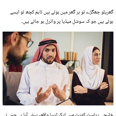
گھریلو جھگڑے تو ہر گھر میں ہوتے ہیں تاہم کچھ تو ایسے
ہوتے ہیں جو کہ سوشل میڈیا پر وائرل ہو جاتے ہیں۔
خلیجی ریاست کویت میں ایک ایسا واقعہ پیش آیا ہے جس نے