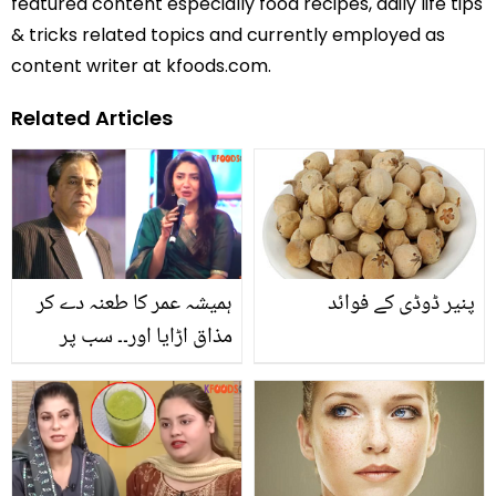
featured content especially food recipes, daily life tips
& tricks related topics and currently employed as
content writer at kfoods.com.
Related Articles
پنیر ڈوڈی کے فوائد
ہمیشہ عمر کا طعنہ دے کر
مذاق اڑایا اور۔۔ سب پر
تنقید کرنے والے فردوس
جمال کے ذکر پر ماہرہ خان
نے کیا جواب دیا؟