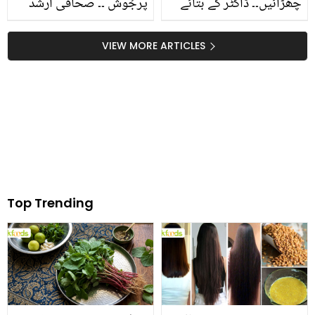
چھڑائیں۔۔ ڈاکٹر کے بتائے
پرجُوش ۔۔ صحافی ارشد
وہ زبردست طریقے جن کی
شریف کے بیٹوں کی
مدد سے آپ پھٹی ایڑیوں کا
یوٹیوب کے سلور پلے بٹن
VIEW MORE ARTICLES
علاج گھر بیٹھے کر سکتے
کی ان باکسنگ کرتے ویڈیو
ہیں
وائرل
Top Trending