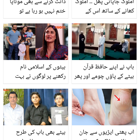
املوک جاپانی پھل ۔۔ املوک
ڈائٹ کرنے سے بھی موٹاپا
کھانے کے ساتھ اس کے
ختم نہیں ہو رہا ہے تو
حیرت انگیز فوائد جسے
جانیں ڈاکٹر اُمِ راحیل کا
جاننے کے بعد آپ بھی یقین
فیٹ کٹر ڈرنک گھر میں
نہیں کریں گے
بنانے کا طریقہ!
باپ نے اپنے حافظ قرآن
بیٹوں کے اسلامی نام
بیٹے کے پاؤں چومے اور پھر
رکھنے پر لوگوں نے بہت
۔۔ والد نے بیٹے کے پاؤں
کچھ کہا۔۔ کرینہ کپور نے
کیوں چومے اور پھر بیٹے
بیٹوں کے اسلامی نام
نے کیاکیا؟ جذبات سے
رکھنے کی وجہ بتا کر سب
بھرپور ویڈیو
کے منہ بند کردیے
اب پھٹی ایڑیوں سے جان
بیٹے بھی باپ کی طرح