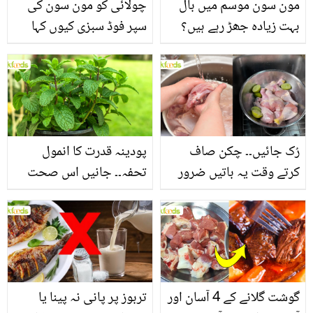
مون سون موسم میں بال
چولائی کو مون سون کی
بہت زیادہ جھڑ رہے ہیں؟
سپر فوڈ سبزی کیوں کہا
جانیں بالوں کو مضبوط
جاتا ہے؟ جانیں وٹامنز،
بنانے کے چند قدرتی طریقے
منرلز اور اینٹی آکسیڈنٹس
سے بھرپور اس سبزی کے
فائدے
رُک جائیں۔۔ چکن صاف
پودینہ قدرت کا انمول
کرتے وقت یہ باتیں ضرور
تحفہ۔۔ جانیں اس صحت
یاد رکھیں
بخش پتوں کے 10 حیرت
انگیز طبی فوائد
گوشت گلانے کے 4 آسان اور
تربوز پر پانی نہ پینا یا