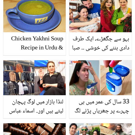
بہو سے جگھڑے، ایک طرف
Chicken Yakhni Soup
دادی بننے کی خوشی ۔۔ صبا
Recipe in Urdu &
فیصل ایک بار پھر دادی بن
English
گئیں! ننھے مہمان کے ساتھ
تصاویر شئیر کردیں
33 سال کی عمر میں ہی
لنڈا بازار میں لوگ پہچان
چہرے پر جھریاں پڑنے لگ
لیتے ہیں اور.. اسماء عباس
گئیں ۔۔ ویزلین کو چہرے پر
لنڈا بازار سے کیا چیزیں
کیسے لگائیں کہ جھریاں
خریدتی ہیں؟