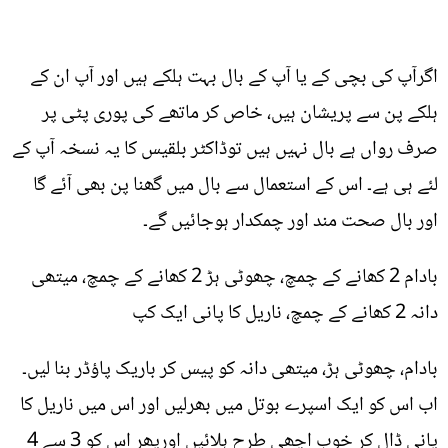
اگرآپ کی بچی کے یا آپ کے بال بہت ہلکے ہیں اور آپ ان کے
ہلکے پن سے پریشان ہیں، خاص کر ماتھے کی پوری پٹی پر
صرف رواں ہے بال نہیں ہیں توڈاکٹر بلقیس کا یہ نسخہ آپ کے
لئے ہی ہے۔ اس کے استعمال سے بال میں گھنا پن بھی آئے گا
اور بال صحت مند اور چمکدار ہوجائیں گے۔
بادام 2 کھانے کے چمچ، چھوٹی ہڑ 2 کھانے کے چمچ، میتھی
دانہ 2 کھانے کے چمچ، ناریل کا پانی ایک کپ
بادام، چھوٹی ہڑ، میتھی دانہ کو پیس کر باریک پاؤڈر بنا لیں۔
اب اس کو ایک اسپرے بوتل میں بھرلیں اور اس میں ناریل کا
پانی ڈال کر خوب اچھی طرح ہلائیں اورپھر اس کو 3 سے 4