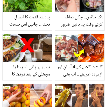
فائدے
رُک جائیں۔۔ چکن صاف
پودینہ قدرت کا انمول
کرتے وقت یہ باتیں ضرور
تحفہ۔۔ جانیں اس صحت
یاد رکھیں
بخش پتوں کے 10 حیرت
انگیز طبی فوائد
گوشت گلانے کے 4 آسان اور
تربوز پر پانی نہ پینا یا
آزمودہ طریقے۔۔ آپ بھی
مچھلی کے بعد دودھ کا
جانیں انٹرنیشنل شیف کے
استعمال۔۔ جانیں کھانوں
بتائے راز
سے متعلق غلط فہمیوں کی
حقیقت کیا ہے اور افواہ
کیا؟