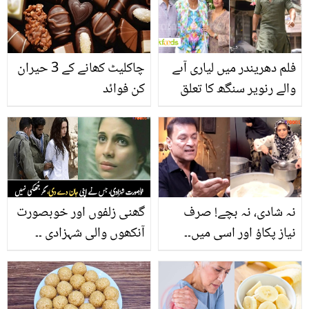
بھی کنٹرول ہوں اور سردی
سے جلد بھی نہ پھٹے
فلم دھریندر میں لیاری آںے
چاکلیٹ کھانے کے 3 حیران
والے رنویر سنگھ کا تعلق
کن فوائد
بھی کراچی سے نکلا، مگر
کیسے؟ حیران کن انکشاف
نہ شادی، نہ بچے! صرف
گھنی زلفوں اور خوبصورت
نیاز پکاؤ اور اسی میں۔۔
آنکھوں والی شہزادی ۔۔
ڈاکٹر عمر عادل کا ریشم پر
شاہی خاندان کی 19 سالہ
زہریلا حملہ، صارفین نے
شہزادی، جسے گھر والے
بھی اوقات یاد دلا دی
بھی نہ بچا سکے، مگر