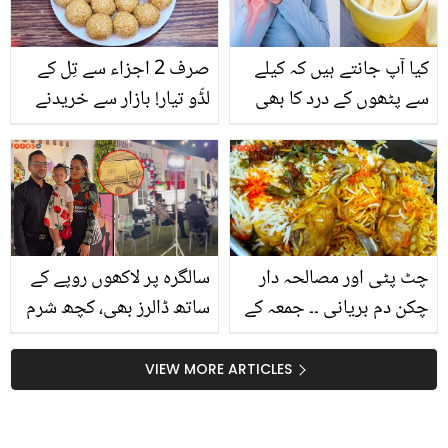
کیوں؟ دلچسپ معلومات
کیا آپ جانتے ہیں کہ کیلے
صرف 2 اجزاء سے تِل کے
سے پٹھوں کے درد کا بھی
لڈّو تیار! بازار سے خریدنے
علاج کیا جا سکتا ہے۔۔ وہ
کے بجائے گھر میں ڈھیر
فوائد جو جان کر آپ بھی
سارے لڈّو بنائیں اور جی
حیران رہ جائیں گے
بھر کے کھائیں اور بچوں کو
بھی کھلائیں
چٹ پٹی اور مصالحہ دار
سالگرہ پر لاکھوں روپے کے
چکن دم بریانی ۔۔ جمعہ کے
ساتھ ڈالرز بھی، کچھ شرم
دن اس مزیدار ریسیپی سے
۔۔ 2 سالہ بیٹی کی مہنگی
بریانی بنائیں اور سب کے
سالگرہ منانے پر صارفین
VIEW MORE ARTICLES
دل جیت لیں
ماں باپ پر برس پڑے،
ویڈیو