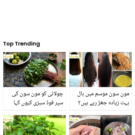
Top Trending
مون سون موسم میں بال
چولائی کو مون سون کی
بہت زیادہ جھڑ رہے ہیں؟
سپر فوڈ سبزی کیوں کہا
جانیں بالوں کو مضبوط
جاتا ہے؟ جانیں وٹامنز،
بنانے کے چند قدرتی طریقے
منرلز اور اینٹی آکسیڈنٹس
سے بھرپور اس سبزی کے