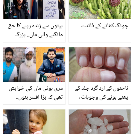
چونگ کھانے کے فائدے
بیٹوں سے زندہ رہنے کا حق
مانگنے والی ماں.. بزرگ
عورت کی فریاد سن کر
پولیس نے کیا کیا؟
ناخنوں کے ارد گرد جلد کے
مری ہوئی ماں کی خواہش
پھٹے ہونے کی وجوہات ،
تھی کہ بڑا افسر بنوں..
پھٹی ہوئی جلد کا علاج
غریب مزدور کے بیٹے سے
کیسے کریں؟
سی ایس ایس آفیسر بننے
والے بلال پاشا کا انتقال
کیسے ہوا؟