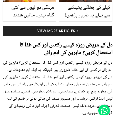
کیلے کے چھلکے پھینکنے
مہنگی دوائیوں سے کئی
سے پہلے یہ ضرور پڑھیں!
گناہ بہتر۔۔ جانیں شدید
جلد کے 3 بڑے مسائل کا
گرمی کے موسم میں آڑو
سستا اور قدرتی حل
کیوں کھانا چاہیے؟
VIEW MORE ARTICLES
دل کے مریض روزہ کیسے رکھیں اور کس غذا کا
استعمال کریں؟ ماہرین کی اہم رائے
دل کے مریض روزہ کیسے رکھیں اور کس غذا کا استعمال کریں؟ ماہرین کی
اہم رائے ہر کسی کے لیے جاننا ضروری ہیں کیونکہ یہ ایک اہم معلومات ہے۔
دل کے مریض روزہ کیسے رکھیں اور کس غذا کا استعمال کریں؟ ماہرین کی
اہم رائے سے متعلق تفصیلی معلومات آپ کو اس آرٹیکل میں بآسانی مل جائے
گی۔ ہمارے پیج پر کھانوں، مصالحوں، ادویات، بیماریوں، فیشن، سیلیبریٹیز،
ٹپس اینڈ ٹرکس، ہربلسٹ اور مشہور شیف کی بتائی ہوئی ہر قسم کی ٹپ
دستیاب ہے۔ مزید لائف ٹپس، صحت، قدرتی اجزاء اور ماڈرن ریمیڈی کے
فوڈز میں موجود ہے۔