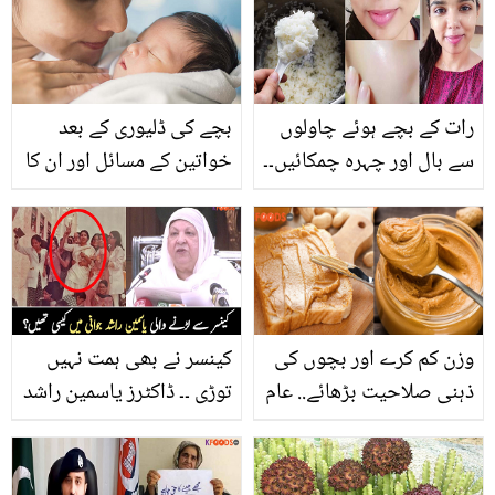
رات کے بچے ہوئے چاولوں
بچے کی ڈلیوری کے بعد
سے بال اور چہرہ چمکائیں۔۔
خواتین کے مسائل اور ان کا
جانیں چاول سے بنا ایسا
حل
کمال کا نسخہ، جو 20 منٹ
میں دے ایسا نکھار کہ آپ
بھی حیران رہ جائیں
وزن کم کرے اور بچوں کی
کینسر نے بھی ہمت نہیں
ذہنی صلاحیت بڑھائے.. عام
توڑی ۔۔ ڈاکٹرز یاسمین راشد
مکھن کی جگہ مونگ پھلی
کی نوجوانی کی تصویر نے
کا مکھن کھانے کے حیران
سب کو حیران کر دیا،
کن فائدے
دیکھیے