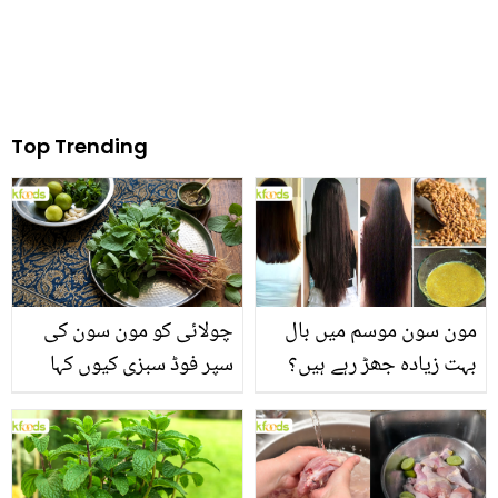
Top Trending
مون سون موسم میں بال
چولائی کو مون سون کی
بہت زیادہ جھڑ رہے ہیں؟
سپر فوڈ سبزی کیوں کہا
جانیں بالوں کو مضبوط
جاتا ہے؟ جانیں وٹامنز،
بنانے کے چند قدرتی طریقے
منرلز اور اینٹی آکسیڈنٹس
سے بھرپور اس سبزی کے