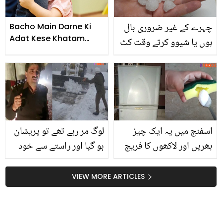
چہرے کے غیر ضروری بال
Bacho Main Darne Ki
Adat Kese Khatam
ہوں یا شیوو کرتے وقت کٹ
Krain
جائے، ایک پھٹکری سے
کریں صحت و خوبصورتی
کے 5 مسائل آسانی سے حل
اسفنج میں یہ ایک چیز
لوگ مر رہے تھے تو پریشان
بھریں اور لاکھوں کا فریج
ہو گیا اور راستے سے خود
خراب ہونے سے بچائیں..
برف ہٹانے لگا ۔۔ مری کی یخ
آسان سی ٹپ جو فریج کے
بستہ سردی میں یہ نیک
VIEW MORE ARTICLES
ساتھ بجلی کے بل کا خرچہ
آفسر کون تھا جو لوگوں کی
بھی بچائے
جان بچاتا رہا پر خود سویا
نہیں؟