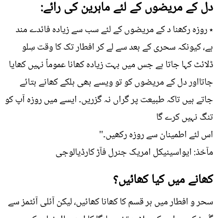
دل کے مریضوں کے لئے ماہرین کی رائے:
٭ روزہ رکھنا د کے مریضوں کے لئے سب سے زیادہ فائدے مند
ہے، کیونکہ سحری کے بعد سے لے کر افطار تک کا وقت سِلو
ڈلائٹ کہا جاتا ہے جس میں بہت زیادہ کھانا عموماً نہیں کھایا
جاتااور دل کے مریضوں کو تو ویسے بھی ہلکے کھانے بتائے
جاتے ہیں تاکہ طبیعت پر گراں نہ گزریں۔ ایسے میں روزہ آپ کو
تنگ نہیں کرے گا
اس لئے اطمینان سے روزہ رکھیں۔''
مآخذ: ایواسینیکل امریک جنرل فآڑ کارڈیالوجی
کھانے میں کیا کھائیں؟
سحر و افطار میں ہر قسم کا کھانا کھائیں، لیکن آئلی آئٹمز سے