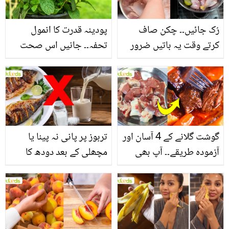
فائدے
رُک جائیں۔۔ چکن صاف
پودینہ قدرت کا انمول
کرتے وقت یہ باتیں ضرور
تحفہ۔۔ جانیں اس صحت
یاد رکھیں
بخش پتوں کے 10 حیرت
انگیز طبی فوائد
گوشت گلانے کے 4 آسان اور
تربوز پر پانی نہ پینا یا
آزمودہ طریقے۔۔ آپ بھی
مچھلی کے بعد دودھ کا
جانیں انٹرنیشنل شیف کے
استعمال۔۔ جانیں کھانوں
بتائے راز
سے متعلق غلط فہمیوں کی
حقیقت کیا ہے اور افواہ
کیا؟