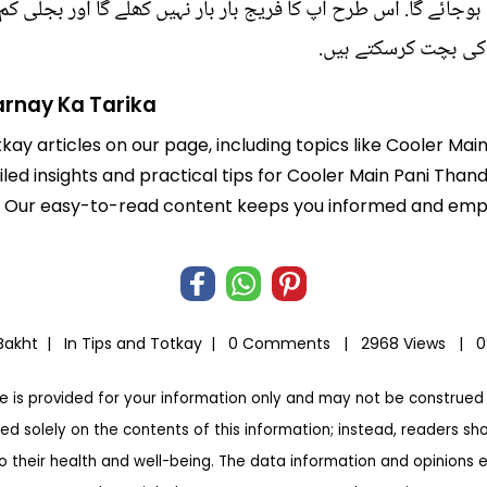
 ہوجائے گا. اس طرح آپ کا فریج بار بار نہیں کھلے گا اور بجلی 
 کی بچت کرسکتے ہیں.
arnay Ka Tarika
tkay articles on our page, including topics like Cooler Ma
iled insights and practical tips for Cooler Main Pani Than
life. Our easy-to-read content keeps you informed and e
 Bakht |
In
Tips and Totkay
|
0 Comments |
2968 Views |
0
te is provided for your information only and may not be construed 
ed solely on the contents of this information; instead, readers sh
to their health and well-being. The data information and opinions 