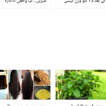
کے بعد 15 کلو وزن کیسے
خبریں۔۔ کیا واقعی اداکارہ
کم کیا؟ خواتین کو متاثر
جلد دلہن بننے جا رہی ہیں؟
کرنے کے لیئے طریقہ بھی بتا
جانیں ان کی نجی زندگی
دیا
کے چند راز