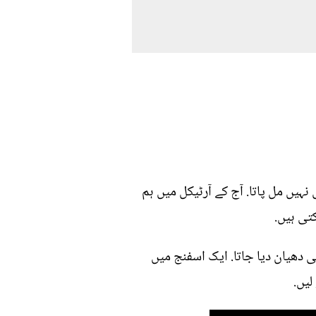
نہیں مل پاتا. آج کے آرٹیکل میں ہم
تی ہیں.
ی دھیان دیا جاتا. ایک اسفنج میں
لیں.