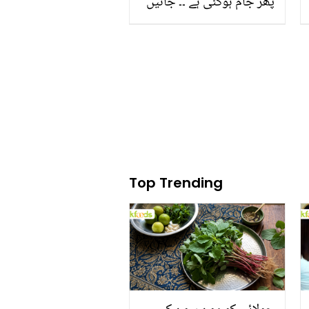
پھر جام ہوگئی ہے ۔۔ جانیں
کاریگر کو پیسے دینے کے
بجائے اپنی سلائی مشین
کی سروس گھر پر خود
کیسے کریں؟
Top Trending