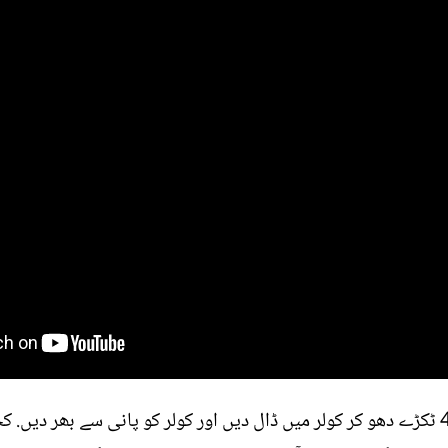
اب کسی کچے مٹی کے برتن کے 3 سے 4 ٹکڑے دھو کر کولر میں ڈال دیں اور کولر کو پانی 