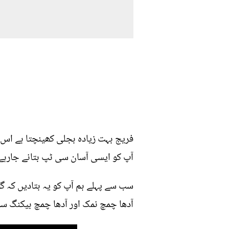
فریج بہت زیادہ بجلی کھینچتا ہے اس کے
آپ کو ایسی آسان سی ٹپ بتانے جارہے
سب سے پہلے ہم آپ کو یہ بتادیں کہ گھ
آدھا چمچ نمک اور آدھا چمچ بیکنگ سو