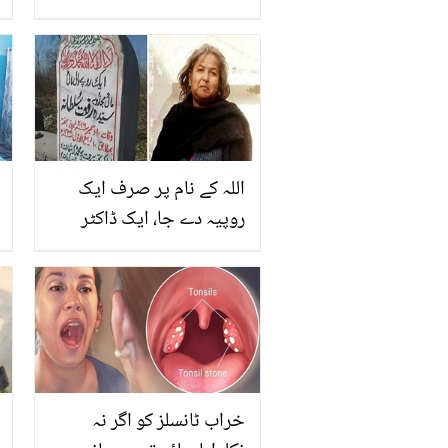
جانیں پپیتے کے پتے کا ایسا
استعمال جس سے ہو آپ کی
بڑی مشکل آسان
اللہ کے نام پر صرف ایک
روپیہ دے جا، ایک ڈاکٹر
فقیرنی جو زندگی بھر
صرف ایک روپیہ مانگتی
رہی جب انتقال ہوا تو پورا
شہر سوگ میں بند ہوگیا
خراب ٹانسلز کو اگر نہ