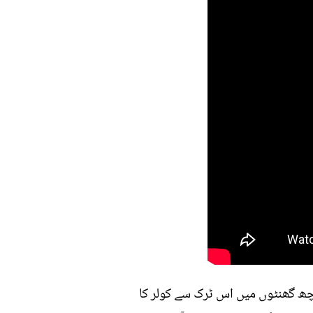
سے بھر دیں. کچھ گھنٹوں میں اس ٹرک سے کولر کا