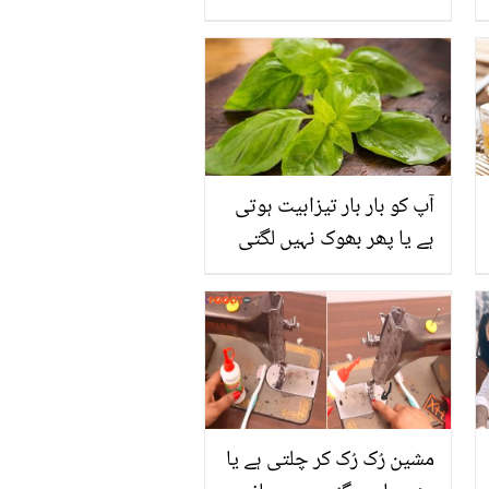
فائدے جو ہر خواتین کو
معلوم ہونا ضروری ہے
آپ کو بار بار تیزابیت ہوتی
ہے یا پھر بھوک نہیں لگتی
تو جانیں ان پریشان کُن
مسائل کا آسان سا حل وہ
بھی صرف ایک چیز کے
استعمال سے
مشین رُک رُک کر چلتی ہے یا