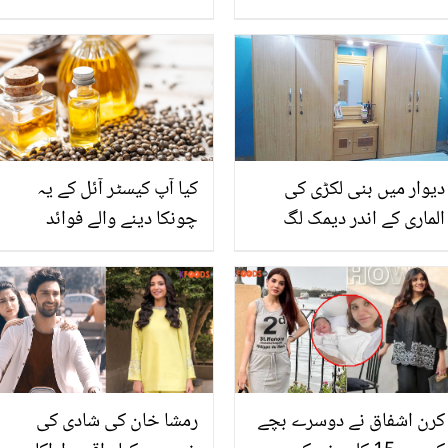
اسماء عباس اور زارا نور
خان نے سلمیٰ خان سے
عباس کی اسکن کیئر
شادی کے لیئے سسر کو کیسے
پروڈکٹس کی ویڈیو نے
منایا؟
مداحوں کے دل جیت لیئے
دیوار میں بنی لکڑی کی
کیا آپ کیسٹر آئل کے یہ
الماری کے اندر دیمک لگ
چونکا دینے والے فوائد
جاتی ہے تو جانیئے اس کو
جانتے ہیں؟
ختم کرنے کے 3 آسان
طریقے
کرن اشفاق نے دوسرے بچے
رمشا خان کی شادی کی