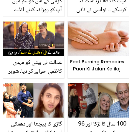
میت کا دُکھ برداشت نہ
گرمی کے اس موسم میں
کرسکے ۔۔ نواسی نے نانی
آپ کو روزانہ کتنے انڈے
کی راکھ کے ساتھ ایسا کیا
کھانے چاہیئے؟
کردیا کہ دُنیا لعن طعن کرنے
لگی
عدالت نے بیٹی کو مہدی
Feet Burning Remedies
| Paon Ki Jalan Ka ilaj
کاظمی حوالے کر دیا، شوہر
ظہیر کے ساتھ کیا ہوا؟
ویڈیو
100 سال کا لڑکا اور 96
گاڑی کا پیچھا اور دھمکی