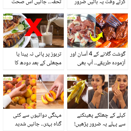
کرتے وقت یہ باتیں ضرور
تحفہ۔۔ جانیں اس صحت
یاد رکھیں
بخش پتوں کے 10 حیرت
انگیز طبی فوائد
گوشت گلانے کے 4 آسان اور
تربوز پر پانی نہ پینا یا
آزمودہ طریقے۔۔ آپ بھی
مچھلی کے بعد دودھ کا
جانیں انٹرنیشنل شیف کے
استعمال۔۔ جانیں کھانوں
بتائے راز
سے متعلق غلط فہمیوں کی
حقیقت کیا ہے اور افواہ
کیا؟
کیلے کے چھلکے پھینکنے
مہنگی دوائیوں سے کئی
سے پہلے یہ ضرور پڑھیں!
گناہ بہتر۔۔ جانیں شدید