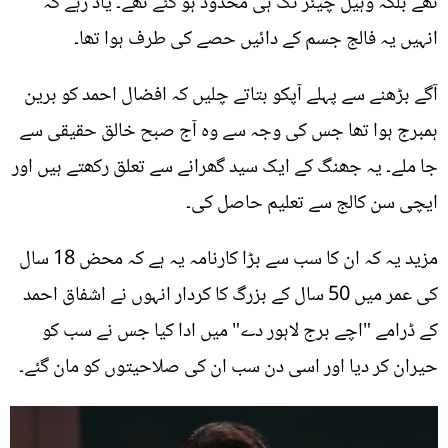
تھے بلکہ وہیل چیئر تک ہی محدود ہو گئے تھے۔ یاد رہے کہ
انہیں یہ فالج جسم کے دائیں حصے کی طرف ہوا تھا۔
آگے بڑھنے سے پہلے آپکو بتاتے چلیں کہ افضال احمد کو برین
ہمبرج ہوا تھا جس کی وجہ سے وہ آج صبح خالق حقیقی سے
جا ملے۔ یہ جھنگ کے ایک سید گھرانے سے تعلق رکھتے ہیں اور
ایچی سن کالج سے تعلیم حاصل کی۔
مزید یہ کہ ان کا سب سے بڑا کارنامہ یہ ہے کہ محض 18 سال
کی عمر میں 50 سال کے بزرگ کا کردار انہوں نے اشفاق احمد
کے ڈرامے "اچے برج لاہور دے" میں ادا کیا جس نے سب کو
حیران کر دیا اور اسی دن سب ان کی صلاحیتوں کو مان گئے۔