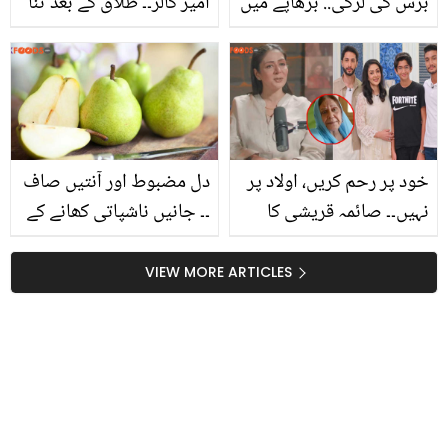
برس کی لڑکی.. بڑھاپے میں
آمیز کالز۔۔ طلاق کے بعد ثنا
شادی کرنے والے جوڑے کی
نواز کس کے نشانے پر؟
دلچسپ ویڈیو وائرل
خود پر رحم کریں، اولاد پر
دل مضبوط اور آنتیں صاف
نہیں۔۔ صائمہ قریشی کا
۔۔ جانیں ناشپاتی کھانے کے
بیان آج کل کے والدین کو
وہ صحت بخش فوائد،
جھنجھوڑ گیا ! دیکھیں کیا
جسے جان کر آپ بھی خرید
VIEW MORE ARTICLES
کہا؟
لائیں گے