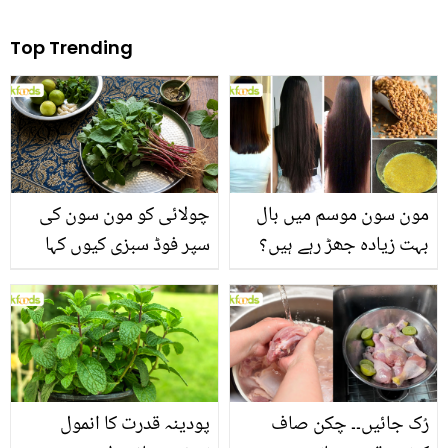
Top Trending
مون سون موسم میں بال
چولائی کو مون سون کی
بہت زیادہ جھڑ رہے ہیں؟
سپر فوڈ سبزی کیوں کہا
جانیں بالوں کو مضبوط
جاتا ہے؟ جانیں وٹامنز،
بنانے کے چند قدرتی طریقے
منرلز اور اینٹی آکسیڈنٹس
سے بھرپور اس سبزی کے
فائدے
رُک جائیں۔۔ چکن صاف
پودینہ قدرت کا انمول