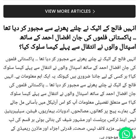
جلد کے 3 بڑے مسائل کا
گرمی کے موسم میں آڑو
سستا اور قدرتی حل
کیوں کھانا چاہیے؟
VIEW MORE ARTICLES
انہیں فالج کے اٹیک نے چلنے پھرنے سے مجبور کر دیا تھا
۔۔ پاکستانی فلموں کی جان افضال احمد کے ساتھ
اسپتال والوں نے انتقال سے پہلے کیسا سلوک کیا؟
انہیں فالج کے اٹیک نے چلنے پھرنے سے مجبور کر دیا تھا ۔۔ پاکستانی فلموں
کی جان افضال احمد کے ساتھ اسپتال والوں نے انتقال سے پہلے کیسا سلوک
کیا؟ ہر کسی کے لیے جاننا ضروری ہیں کیونکہ یہ ایک اہم معلومات ہے۔ انہیں
فالج کے اٹیک نے چلنے پھرنے سے مجبور کر دیا تھا ۔۔ پاکستانی فلموں کی
جان افضال احمد کے ساتھ اسپتال والوں نے انتقال سے پہلے کیسا سلوک
کیا؟ سے متعلق تفصیلی معلومات آپ کو اس آرٹیکل میں بآسانی مل جائے
گی۔ ہمارے پیج پر کھانوں، مصالحوں، ادویات، بیماریوں، فیشن، سیلیبریٹیز،
ٹپس اینڈ ٹرکس، ہربلسٹ اور مشہور شیف کی بتائی ہوئی ہر قسم کی ٹپ
دستیاب ہے۔ مزید لائف ٹپس، صحت، قدرتی اجزاء اور ماڈرن ریمیڈی کے
فوڈز میں موجود ہے۔