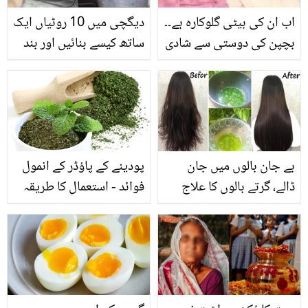
اب ان کی بیٹی گلوکارہ ہے۔۔
دیگچی میں 10 روٹیاں ایک
بچپن کی دوستی سے شادی
ساتھ کیسے بنائیں اور بند
کا سفر! کیا آپ اس مشہور
سنک کو ہاتھ لگائے بغیر
شخصیت اور ان کی اہلیہ
کیسے کھولیں؟ جانیے
کو پہچان سکتے ہیں؟
بے جان بالوں میں جان
پودینے کے پاؤڈر کے انمول
ڈالے، گرتے بالوں کا علاج
فوائد - استعمال کا طریقہ
کرے۔۔۔ اب نیم سے کریں
بھی جاننا ضروری ہے
بالوں کے 3 بڑے مسائل کو
ختم وہ بھی بتائی گئی
ٹپس سے!