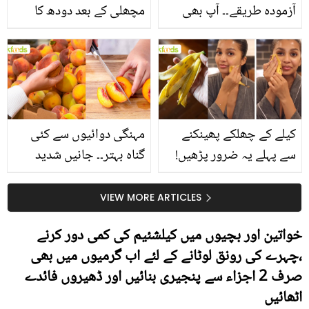
آزمودہ طریقے۔۔ آپ بھی
مچھلی کے بعد دودھ کا
جانیں انٹرنیشنل شیف کے
استعمال۔۔ جانیں کھانوں
بتائے راز
سے متعلق غلط فہمیوں کی
حقیقت کیا ہے اور افواہ
کیا؟
کیلے کے چھلکے پھینکنے
مہنگی دوائیوں سے کئی
سے پہلے یہ ضرور پڑھیں!
گناہ بہتر۔۔ جانیں شدید
جلد کے 3 بڑے مسائل کا
گرمی کے موسم میں آڑو
سستا اور قدرتی حل
کیوں کھانا چاہیے؟
VIEW MORE ARTICLES
خواتین اور بچیوں میں کیلشئیم کی کمی دور کرنے
،چہرے کی رونق لوٹانے کے لئے اب گرمیوں میں بھی
صرف 2 اجزاء سے پنجیری بنائیں اور ڈھیروں فائدے
اٹھائیں