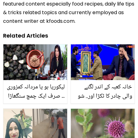
featured content especially food recipes, daily life tips
& tricks related topics and currently employed as
content writer at kfoods.com.
Related Articles
خانہ کعبہ کے اندر لگنے
لیکوریا ہو یا مردانہ کمزوری
والی چادر کا ٹکڑا اور.. شو
۔۔ صرف ایک چمچ سنگھاڑا
میں آئے مداح نے کون سی
پاؤڈر کا استعمال آپ کی
نایاب تسبیح دی؟ عمران
صحت کے کون سے 5 بڑے
اشرف جذباتی ہوگئے
مسئلے حل کرسکتا ہے؟
جانیں ڈاکٹر بلقیس کی