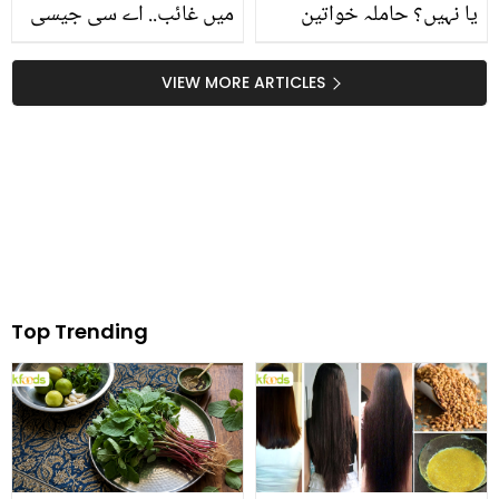
یا نہیں؟ حاملہ خواتین
میں غائب.. اے سی جیسی
کیسے بچے کی پوزیشن کا
ٹھنڈک والا پریکلی ہیٹ
اندازہ گھر بیٹھے خود ہی
پاؤڈر گھر میں کیسے
VIEW MORE ARTICLES
کرسکتی ہیں، جانیئے ڈاکٹر
بنائیں؟
کی اہم رائے
Top Trending