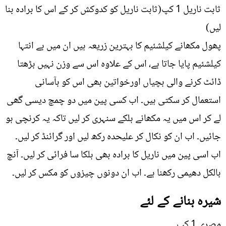
ثابت ناریل 1 کپ(ثابت ناریل کو کدوکش کر کے اس کا برادہ بنا
لیں)
پھول مکھانے کیلشئیم کا بہترین زریعہ ہیں ان میں بے انتہا
کیلشئیم پایا جاتا ہے، اس کے علاوہ اس سے وزن نہیں بڑھتا
ڈائٹ کرنے والی بچیاں اورخواتین بھی اس کو بآسانی
استعمال کر سکتی ہیں۔ اب کسی پین میں دو چمچ دیسی گھی
لے کر اس میں یہ مکھانے ہلکے سنہری کر لیں تاکہ یہ کرنچی ہو
جائیں۔ اب ان کو نکال کر علیحدہ رکھ لیں اور گرائنڈ کر لیں۔
اب اسی پین میں ناریل کا برادہ بھی ہلکا سا فرائی کر لیں۔ آنچ
بالکل دھیمی رکھنا ہے۔ اب ان دونوں چیزوں کو مکس کر لیں۔
شیرہ بنانے کے لئے
مصری 1 کپ