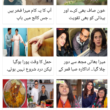
رائے
خون صاف بھی کرے اور
آپ کا یہ کام میرا فخر ہیں
بینائی کو بھی تقویت
۔۔ جس کالج میں باپ
بخشے، گل منڈی ۔۔ ایک ایسا
مزدوری کرتا تھا بیٹی نے
پھول جو کسی مسیحا سے
وہاں داخلہ لے کر والد کے
کم نہیں
بارے میں دنیا کو کیا بتایا
جو ہر کوئی رونے لگا؟
دیکھیں
میرا بھائی مجھ سے دور
حمل کا وقت پورا ہوگیا
چلا گیا۔۔ اداکارہ صبا قمر کے
لیکن درد شروع نہیں ہوئے،
بھائی کا انتقال ہوگیا، موت
جسم کے ان حصوں کا
کی وجہ کیا بنی؟
مساج کریں اور سی
سیکشن سے محفوظ ہو
جائيں