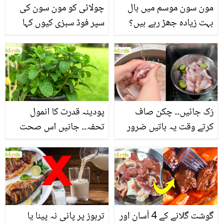
مون سون موسم میں بال
چولائی کو مون سون کی
بہت زیادہ جھڑ رہے ہیں؟
سپر فوڈ سبزی کیوں کہا
جانیں بالوں کو مضبوط
جاتا ہے؟ جانیں وٹامنز،
بنانے کے چند قدرتی طریقے
منرلز اور اینٹی آکسیڈنٹس
سے بھرپور اس سبزی کے
فائدے
رُک جائیں۔۔ چکن صاف
پودینہ قدرت کا انمول
کرتے وقت یہ باتیں ضرور
تحفہ۔۔ جانیں اس صحت
یاد رکھیں
بخش پتوں کے 10 حیرت
انگیز طبی فوائد
گوشت گلانے کے 4 آسان اور
تربوز پر پانی نہ پینا یا