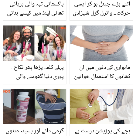
اتنے بڑے چینل ہو کر ایسی
پاکستانی تہہ والی بریانی
حرکت۔۔ وائرل گرل شہزادی
تھائی لینڈ میں کیسے بنائی
نے مارننگ شوز کے پول
جاتی ہے؟ جانیئے ماہر
کھول دیئے! ویڈیو بیان پر
شیف کا بتایا ہوا کھانے کو
ہلچل مچ گئی
ذائقہ دار بنانے کا آسان
طریقہ
ماہواری کے دنوں میں ان
پہلے کلمہ پڑھا پھر نکاح..
کھانوں کا استعمال خواتین
پوری دنیا گھومنے والی
کو صحتمند اور چاک و
امریکی لڑکی نے پاکستانی
چوبند رکھ سکتا ہے
لڑکے سے شادی کرنے کی کیا
خاص وجہ بتا دی؟
بچے کی پوزیشن درست ہے
گرمی دانے اور پسینہ منٹوں