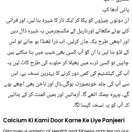
پانی آدھا کپ
ان دونوں چیزوں کو پکا کر ایک تار کا شیرہ بنا لیں۔ اور فرائی
کئے ہوئے مکھانے اورناریل کے مکسچرمیں یہ شیرہ ڈال دیں
اور اچھی طرح یک جان کرلیں۔ اب ذرا ٹھنڈا ہو جائے تو اس
کے لڈو بنا لیں یا ان کو آپ کسی بھی شیپ میں بنا سکتے ہیں
چاہیں تو کسی ٹرے میں پھیلا کر حلوے کی طرح کاٹ لیں یہ
آپ کی کیلشئیم کی کمی دور کرنے کا بہترین نسخہ ہے۔ اس
سے آپ کی جلد خوبصورت ہوگی،بال اور ناخن بھی اچھے ہوں
گے، چہرہ چمک اٹھے گا۔ آزمائیں اور ہمیں کمنٹ کر کے بتائیں
کہ آپ کو یہ نسخہ کیسا لگا۔
Calcium Ki Kami Door Karne Ke Liye Panjeeri
Discover a variety of Health and Fitness articles on our