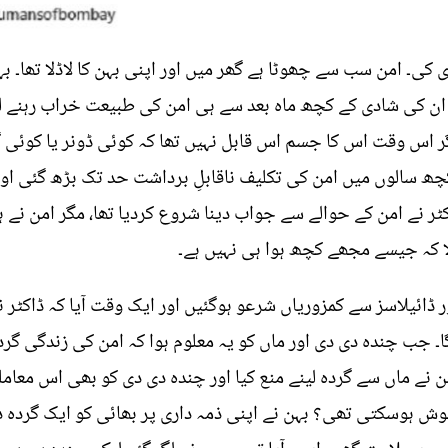
ر اس وقت اس کا جسم اس قابل نہیں تھا کہ کوئی ڈونر یا کوئی گ
ر نے امن کے حوالے سے جواب دینا شروع کردیا تھا، مگر امن نے ہ
لا کہ جیسے مجھے کچھ ہوا ہی نہیں ہے۔
ائیلاسز سے کمزوریاں شرعو ہوگئیں اور ایک وقت آیا کہ ڈاکٹر ن
د یہ مر جائے گا۔ جب چندہ دی دی اور ماں کو یہ معلوم ہوا کہ امن کی زند
من نے ماں سے گردہ لینے منع کیا اور چندہ دی دی کو بھی اس معاملے