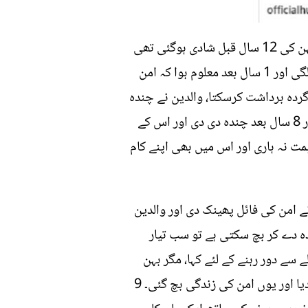
یہ کہانی ہے امن اور ان کی چندہ دی دی کی۔ امن سب سے چھوٹا ہے گھر میں اور اپنی بہن کا لاڈلا تھا۔ بہن کی 12 سال قبل شادی ہوگئی تھی
اور وہ نیوزی لینڈ چلی گئیں تھیں مگر ان کی شادی کے کچھ ماہ بعد سے ہی امن کی طبیعت خراب رہنے لگی اور 1 سال بعد معلوم ہوا کہ امن
ردہ برداشت کرسکتا، والدین نے چندہ
دی دی سے سچ چھپانا شرعو کیا مگر کچھ سالوں میں امن کی تکلیف ناقابلِ برداشت حد تک بڑھ گئی اور 8 سال بعد چندہ دی دی اور اس کے
مت نہ ہاری اور اس میں بھی اپنے کام
ے امن کی فائل پھینک دی اور والدین
گی گردہ دے کر بچ سکتی ہے تو سب تیار
 سے دور رہنے کے لئے کہا، مگر بہن
کیسے بھائی کو تکلیف میں دیکھ کر خوش ہوسکتی تھی؟ بہن نے اپنی ذمہ داری پر بھائی کو ایک گردہ دیا اور یوں امن کی زندگی بچ گئی۔ 9