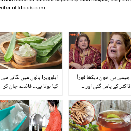
riter at kfoods.com.
جیسے ہی خون دیکھا فوراً
ایلوویرا بالوں میں لگانے سے
ڈاکٹر کے پاس گئی اور ۔۔
کیا ہوتا ہے۔۔۔ فائدے جان کر
شیف شیرین انور نے کینسر
آپ اسے گھر پر اگانے پر
جیسے خطرناک مرض کو
مجبور ہوجائیں گے
کیسے شکست دی؟ بتاتے
ہوئے آبدیدہ ہوگئیں