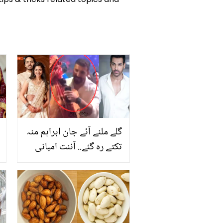
گلے ملنے آئے جان ابراہم منہ
تکتے رہ گئے.. آننت امبانی
کے برے رویے پر لوگ
افسوس کرنے لگے