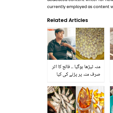
currently employed as content w
Related Articles
منہ ٹیڑھا ہوگیا ۔۔ فالج کا اثر
صرف منہ پر پڑنے کی کیا
وجوہات ہیں اور اس میں
کونسی غذائیں مفید ہیں؟