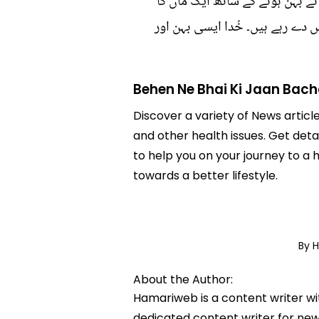
 بہن ہونے کے ساتھ ایک ماں کا
 دے رہے ہیں۔ خُدا ایسی بہن اور
Behen Ne Bhai Ki Jaan Bach
Discover a variety of News articl
and other health issues. Get deta
to help you on your journey to a
towards a better lifestyle.
By 
About the Author:
Hamariweb is a content writer wi
dedicated content writer for news