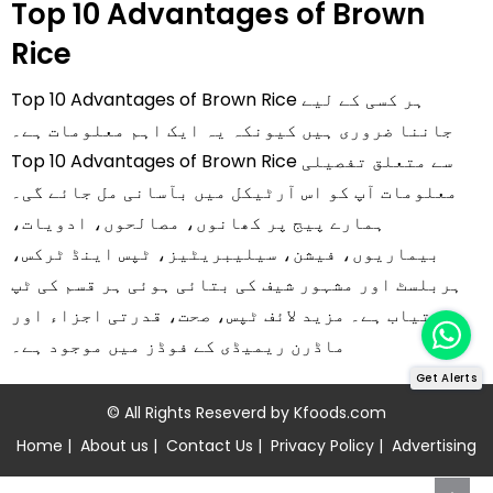
Top 10 Advantages of Brown
Rice
Top 10 Advantages of Brown Rice ہر کسی کے لیے
جاننا ضروری ہیں کیونکہ یہ ایک اہم معلومات ہے۔
Top 10 Advantages of Brown Rice سے متعلق تفصیلی
معلومات آپ کو اس آرٹیکل میں بآسانی مل جائے گی۔
ہمارے پیج پر کھانوں، مصالحوں، ادویات،
بیماریوں، فیشن، سیلیبریٹیز، ٹپس اینڈ ٹرکس،
ہربلسٹ اور مشہور شیف کی بتائی ہوئی ہر قسم کی ٹپ
دستیاب ہے۔ مزید لائف ٹپس، صحت، قدرتی اجزاء اور
ماڈرن ریمیڈی کے فوڈز میں موجود ہے۔
Get Alerts
© All Rights Reseverd by
Kfoods.com
Home
|
About us
|
Contact Us
|
Privacy Policy
|
Advertising