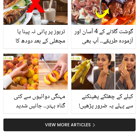
تربوز پر پانی نہ پینا یا
گوشت گلانے کے 4 آسان اور
مچھلی کے بعد دودھ کا
آزمودہ طریقے۔۔ آپ بھی
استعمال۔۔ جانیں کھانوں
جانیں انٹرنیشنل شیف کے
سے متعلق غلط فہمیوں کی
بتائے راز
حقیقت کیا ہے اور افواہ
کیا؟
مہنگی دوائیوں سے کئی
کیلے کے چھلکے پھینکنے
گناہ بہتر۔۔ جانیں شدید
سے پہلے یہ ضرور پڑھیں!
گرمی کے موسم میں آڑو
جلد کے 3 بڑے مسائل کا
کیوں کھانا چاہیے؟
سستا اور قدرتی حل
VIEW MORE ARTICLES