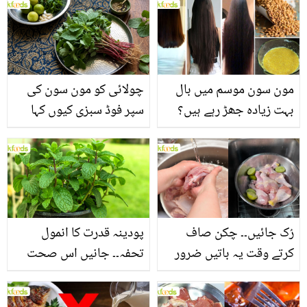
چولائی کو مون سون کی
مون سون موسم میں بال
سپر فوڈ سبزی کیوں کہا
بہت زیادہ جھڑ رہے ہیں؟
جاتا ہے؟ جانیں وٹامنز،
جانیں بالوں کو مضبوط
منرلز اور اینٹی آکسیڈنٹس
بنانے کے چند قدرتی طریقے
سے بھرپور اس سبزی کے
فائدے
پودینہ قدرت کا انمول
رُک جائیں۔۔ چکن صاف
تحفہ۔۔ جانیں اس صحت
کرتے وقت یہ باتیں ضرور
بخش پتوں کے 10 حیرت
یاد رکھیں
انگیز طبی فوائد