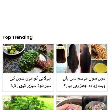
Top Trending
مون سون موسم میں بال
چولائی کو مون سون کی
بہت زیادہ جھڑ رہے ہیں؟
سپر فوڈ سبزی کیوں کہا
جانیں بالوں کو مضبوط
جاتا ہے؟ جانیں وٹامنز،
بنانے کے چند قدرتی طریقے
منرلز اور اینٹی آکسیڈنٹس
سے بھرپور اس سبزی کے