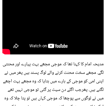
مدیحہ امام کا کہنا تھا کہ موجی مجھے بہت پیارے اور محنتی
لگے. مجھے سخت محنت کرنے والے لوگ پسند ہیں پھر میں نے
اپنی امی کو موجی کے بارے میں بتایا کہ وہ مجھے بہت اچھے
لگتے ہیں. پھرجب اگلے دن سیٹ پر گئی تو موجی نہیں تھے
میں نے لوگوں سے پوچھا کہ موجی کہاں ہیں تو پتا چلا کہ وہ