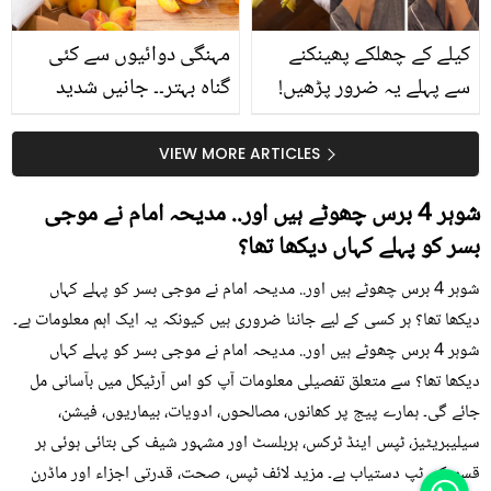
کیلے کے چھلکے پھینکنے
مہنگی دوائیوں سے کئی
سے پہلے یہ ضرور پڑھیں!
گناہ بہتر۔۔ جانیں شدید
جلد کے 3 بڑے مسائل کا
گرمی کے موسم میں آڑو
سستا اور قدرتی حل
کیوں کھانا چاہیے؟
VIEW MORE ARTICLES
شوہر 4 برس چھوٹے ہیں اور.. مدیحہ امام نے موجی
بسر کو پہلے کہاں دیکھا تھا؟
شوہر 4 برس چھوٹے ہیں اور.. مدیحہ امام نے موجی بسر کو پہلے کہاں
دیکھا تھا؟ ہر کسی کے لیے جاننا ضروری ہیں کیونکہ یہ ایک اہم معلومات ہے۔
شوہر 4 برس چھوٹے ہیں اور.. مدیحہ امام نے موجی بسر کو پہلے کہاں
دیکھا تھا؟ سے متعلق تفصیلی معلومات آپ کو اس آرٹیکل میں بآسانی مل
جائے گی۔ ہمارے پیج پر کھانوں، مصالحوں، ادویات، بیماریوں، فیشن،
سیلیبریٹیز، ٹپس اینڈ ٹرکس، ہربلسٹ اور مشہور شیف کی بتائی ہوئی ہر
قسم کی ٹپ دستیاب ہے۔ مزید لائف ٹپس، صحت، قدرتی اجزاء اور ماڈرن