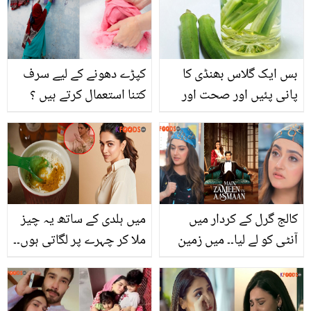
متعلق دلچسپ باتیں
بس ایک گلاس بھنڈی کا
کپڑے دھونے کے لیے سرف
پانی پئیں اور صحت اور
کتنا استعمال کرتے ہیں ؟
غذائیت ایسی پائیں کہ
جانیں کپڑے دھونے سے
ساری ملٹی وٹامنزکو بھول
متعلق 4 ایسی چیزیں جو
جائیں
اکثر لوگ نہیں جانتے
کالج گرل کے کردار میں
میں ہلدی کے ساتھ یہ چیز
آنٹی کو لے لیا۔۔ میں زمین
ملا کر چہرے پر لگاتی ہوں۔۔
تُو آسمان کی پہلی قسط
دیپیکا کی سنہری رنگت کا
دیکھنے کے بعد حبا بخاری
راز کون سا گھریلو ماسک
صارفین کے نشانے پر ! باڈی
ہے جس سے آپ بھی اپنا