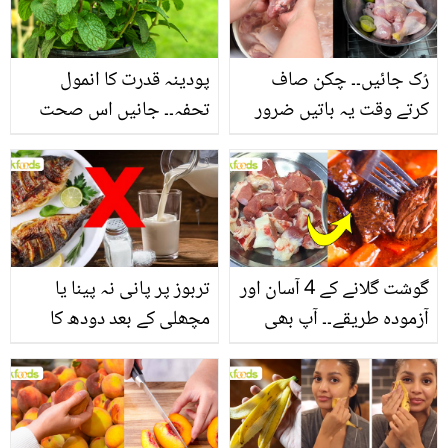
فائدے
رُک جائیں۔۔ چکن صاف
پودینہ قدرت کا انمول
کرتے وقت یہ باتیں ضرور
تحفہ۔۔ جانیں اس صحت
یاد رکھیں
بخش پتوں کے 10 حیرت
انگیز طبی فوائد
گوشت گلانے کے 4 آسان اور
تربوز پر پانی نہ پینا یا
آزمودہ طریقے۔۔ آپ بھی
مچھلی کے بعد دودھ کا
جانیں انٹرنیشنل شیف کے
استعمال۔۔ جانیں کھانوں
بتائے راز
سے متعلق غلط فہمیوں کی
حقیقت کیا ہے اور افواہ
کیا؟