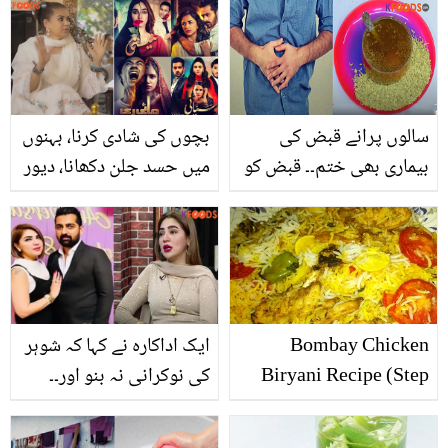
سالوں پرانے قبض کی
بچوں کی شادی کرنا، بہنوں
بیماری بھی ختم۔۔ قبض کو
میں حسد جلن دکھانا، دیور
برداشت کرنے کے بجائے یہ
بھابھی کا رشتہ بگاڑنا اور ۔۔
3 ٹوٹکے آزما کر دیکھیں
مشی خان ڈراموں پر برس
پڑیں، مداح بھی پیچھے نہ
رہے
Bombay Chicken
ایک اداکارہ نے کہا کہ شوہر
Biryani Recipe (Step
کی نوکرانی نہ بنو اور۔۔
by Step)
نتاشا علی کے شوہر کیا کام
کرتے ہیں؟ نجی زندگی سے