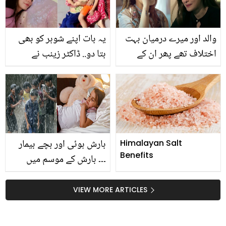
شیمنگ کی انتہا کردی
چہرہ جگمگا سکتی ہیں؟
والد اور میرے درمیان بہت
یہ بات اپنے شوہر کو بھی
اختلاف تھے پھر ان کے
بتا دو.. ڈاکٹر زینب نے
آپریشن کے بعد۔۔ وہ وقت
گھریلو تشدد کے خلاف آواز
جب حنا الطاف والد کا ذکر
اٹھا دی ! لوگوں نے علیزے
کرتے ہوئے رو پڑیں
کے آنسو یاد کروا دیے
بارش ہوئی اور بچے بیمار
Himalayan Salt
Benefits
۔۔۔ بارش کے موسم میں
بچوں کو بیماریوں سے
بچانا چاہتے ہیں تو یہ
VIEW MORE ARTICLES
طریقے استعمال کریں