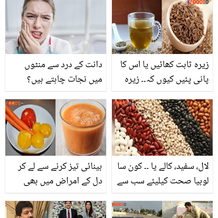
زیرہ ثابت کھائیں یا اس کا
دانت کے درد سے منٹوں
پانی پئیں کیوں کہ۔۔ زیرہ
میں نجات چاہتے ہیں؟
صدیوں سے علاج میں
کیوں استعمال کیا جاتا ہے؟
جانیں اس میں چھپے بے
شمار فائدے
لال، سفید، کالے یا ۔۔ کون سا
بینائی تیز کرنے سے لے کر
لوبیا صحت کیلیئے سب سے
دل کے امراض میں بھی
زیادہ فائدہ مند ہے؟
مفید.. گاجر اور چکوترے کا
مزیدار جوس بنانے کا