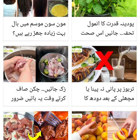
فائدے
پودینہ قدرت کا انمول
مون سون موسم میں بال
تحفہ۔۔ جانیں اس صحت
بہت زیادہ جھڑ رہے ہیں؟
بخش پتوں کے 10 حیرت
جانیں بالوں کو مضبوط
انگیز طبی فوائد
بنانے کے چند قدرتی طریقے
تربوز پر پانی نہ پینا یا
رُک جائیں۔۔ چکن صاف
مچھلی کے بعد دودھ کا
کرتے وقت یہ باتیں ضرور
استعمال۔۔ جانیں کھانوں
یاد رکھیں
سے متعلق غلط فہمیوں کی
حقیقت کیا ہے اور افواہ
کیا؟