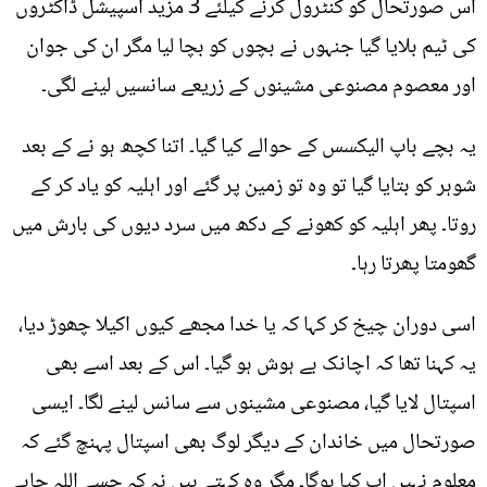
اس صورتحال کو کنٹرول کرنے کیلئے 3 مزید اسپیشل ڈاکٹروں
کی ٹیم بلایا گیا جنہوں نے بچوں کو بچا لیا مگر ان کی جوان
اور معصوم مصنوعی مشینوں کے زریعے سانسیں لینے لگی۔
یہ بچے باپ الیکسس کے حوالے کیا گیا۔ اتنا کچھ ہو نے کے بعد
شوہر کو بتایا گیا تو وہ تو زمین پر گئے اور اہلیہ کو یاد کر کے
روتا۔ پھر اہلیہ کو کھونے کے دکھ میں سرد دیوں کی بارش میں
گھومتا پھرتا رہا۔
اسی دوران چیخ کر کہا کہ یا خدا مجھے کیوں اکیلا چھوڑ دیا،
یہ کہنا تھا کہ اچانک بے ہوش ہو گیا۔ اس کے بعد اسے بھی
اسپتال لایا گیا، مصنوعی مشینوں سے سانس لینے لگا۔ ایسی
صورتحال میں خاندان کے دیگر لوگ بھی اسپتال پہنچ گئے کہ
معلوم نہیں اب کیا ہوگا۔ مگر وہ کہتے ہیں نہ کہ جسے اللہ چاہے