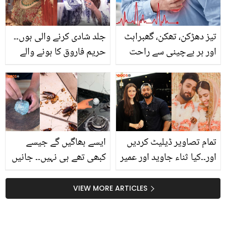
بھی جی نہ چاہے
تیز دھڑکن، تھکن، گھبراہٹ
جلد شادی کرنے والی ہوں۔۔
اور ہر بےچینی سے راحت
حریم فاروق کا ہونے والے
کے لئے ۔۔ ڈاکٹر عیسیٰ کی
دلہا سے متعلق دلچسپ
بہترین گھریلو ریمیڈی جو
انکشاف
آپ کو ریلیف دے
تمام تصاویر ڈیلیٹ کردیں
ایسے بھاگیں گے جیسے
اور۔۔کیا ثناء جاوید اور عمیر
کبھی تھے ہی نہیں۔۔ جانیں
جسوال میں علیحدگی
ایلومینیم کی یہ چھوٹی
ہوگئی؟ مداح پریشان
سی گیند لال بیگ بھگانے
VIEW MORE ARTICLES
ہوگئے
میں کیسے آپ کی مدد کرے
گی؟