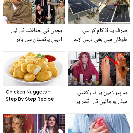
طریقہ اور اس کے زبردست
فائدے
صرف یہ 3 کام کر لیں،
بچوں کی حفاظت کے لیے
طوفان میں بھی نہیں اڑے
انہیں پاکستان سے باہر
گا.. سولر پینل کو تیز آندھی
بھیج دیا تھا ۔۔ حامد میر
اور ہواؤں میں کیسے
کی فیملی میں کون کون
محفوظ رکھیں؟
ہیں؟ دلچسپ معلومات
یہ پیر زمین پر نہ رکھیں،
Chicken Nuggets -
Step By Step Recipe
میلے ہوجائیں گے.. گھر پر
پیڈی کیور کرنے کا ایسا
زبردست طریقہ جس کے
بعد پیر زمین پر رکھنے کو