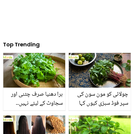
Top Trending
چولائی کو مون سون کی
ہرا دھنیا صرف چٹنی اور
سپر فوڈ سبزی کیوں کہا
سجاوٹ کے لیئے نہیں۔۔
جاتا ہے؟ جانیں وٹامنز،
جانیں اس کے وہ حیرت
منرلز اور اینٹی آکسیڈنٹس
انگیز فوائد جو شاید ہی آپ
سے بھرپور اس سبزی کے
کو معلوم ہوں