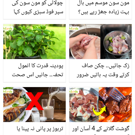
مون سون موسم میں بال
چولائی کو مون سون کی
بہت زیادہ جھڑ رہے ہیں؟
سپر فوڈ سبزی کیوں کہا
جانیں بالوں کو مضبوط
جاتا ہے؟ جانیں وٹامنز،
بنانے کے چند قدرتی طریقے
منرلز اور اینٹی آکسیڈنٹس
سے بھرپور اس سبزی کے
فائدے
رُک جائیں۔۔ چکن صاف
پودینہ قدرت کا انمول
کرتے وقت یہ باتیں ضرور
تحفہ۔۔ جانیں اس صحت
یاد رکھیں
بخش پتوں کے 10 حیرت
انگیز طبی فوائد
گوشت گلانے کے 4 آسان اور
تربوز پر پانی نہ پینا یا