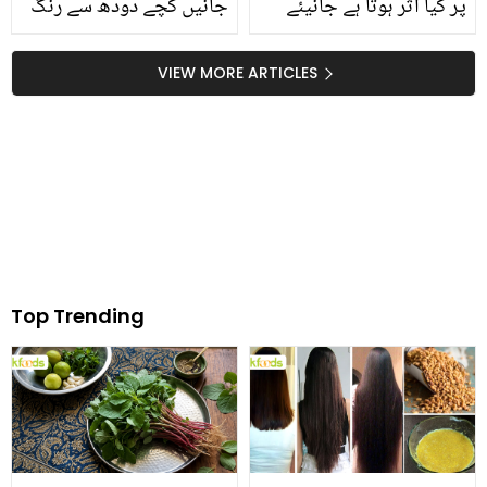
پر کیا اثر ہوتا ہے جانیئے
جانیں کچے دودھ سے رنگ
اس کے حیرت انگیز فوائد
صاف کرنے کے 5 زبردست
طریقے، جو چہرے کی
VIEW MORE ARTICLES
خوبصورتی بڑھائے
Top Trending