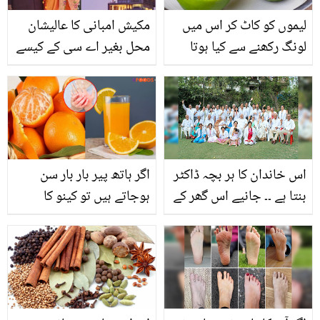
لیموں کو کاٹ کر اس میں
مکیش امبانی کا عالیشان
لونگ رکھنے سے کیا ہوتا
محل بغیر اے سی کے کیسے
ہے؟ فائدے جان کر آپ بھی
ٹھنڈا رہتا ہے؟ جان کر آپ
استعمال کرنا شروع کر دیں
دنگ رہ جائیں گے
گے
اس خاندان کا ہر بچہ ڈاکٹر
اگر ہاتھ پیر بار بار سن
بنتا ہے ۔۔ جانیے اس گھر کے
ہوجاتے ہیں تو کینو کا
بارے میں جہاں 100 سال
شربت ۔۔ کھٹے میٹھے کینو
سے ہر کوئی میڈیکل کی ہی
کا شربت روزانہ پینے سے
پڑھائی کیوں کرتا ہے؟
کونسے فائدے حاصل ہوتے
ہیں؟