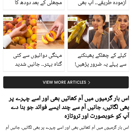
آزمودہ طریقے۔۔ آپ بھی
مچھلی کے بعد دودھ کا
جانیں انٹرنیشنل شیف کے
استعمال۔۔ جانیں کھانوں
بتائے راز
سے متعلق غلط فہمیوں کی
حقیقت کیا ہے اور افواہ
کیا؟
کیلے کے چھلکے پھینکنے
مہنگی دوائیوں سے کئی
سے پہلے یہ ضرور پڑھیں!
گناہ بہتر۔۔ جانیں شدید
جلد کے 3 بڑے مسائل کا
گرمی کے موسم میں آڑو
سستا اور قدرتی حل
کیوں کھانا چاہیے؟
VIEW MORE ARTICLES
اس بار گرمیوں میں آم کھائیں بھی اور اسے چہرے پر
بھی لگائیں، جانیں آم سے چند ایسے فوائد جو بنا دے
آپ کو خوبصورت اور تروتازہ
اس بار گرمیوں میں آم کھائیں بھی اور اسے چہرے پر بھی لگائیں، جانیں آم