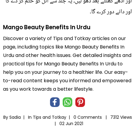
اور آدھے گھنٹے بعد دھو لیں، یہ جلد سے آئل کو ختم کر دے گا
اور دانے دور کرے گا۔
Mango Beauty Benefits In Urdu
Discover a variety of Tips and Totkay articles on our
page, including topics like Mango Beauty Benefits In
Urdu and other health issues. Get detailed insights and
practical tips for Mango Beauty Benefits In Urdu to
help you on your journey to a healthier life. Our easy-
to-read content keeps you informed and empowered
as you work towards a better lifestyle.
By Sadia |
In
Tips and Totkay
|
0 Comments |
7312 Views
|
02 Jun 2021