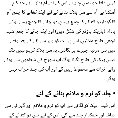
نہیں ملتا جو ہمیں چاہیئے اس کے لئے آم ہمارے بے حد کام
آسکتا ہے، آم سے سن بلاک بنانے کے لئے ایک کھانے کا چمچ آم
کا گودا، دو کھانے کا چمچ بیسن، دو چائے کا چمچ پسے ہوئے
بادام (باریک پاؤڈر کی شکل میں) اور ایک چائے کا چمچ شہد
اچھی طرح ملائیں، اس پیسٹ کو باہر سے آنے کے بعد ہفتے
میں تین مرتبہ چہرے پر لگائیں، یہ سن بلاک کریم نہیں بلکہ
فیس پیک کی طرح لگانا ہوگا، آپ سورج کی شعاعوں سے ہونے
والے اثرات سے محفوظ رہیں گے اور آپ کی جلد خراب نہیں
ہوگی۔
• جلد کو نرم و ملائم بنانے کے لئے
اس فیس پیک کو لگانے سے آپ کو نرم و ملائم اور گہرائی سے
صاف اور چمکدار جلد ملے گی، اس کے لیے بس دو کھانے کے