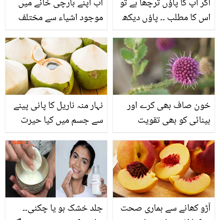
اگر آپ کا پاؤں ترچھا ہے تو
اب اپنے بارچی خانے میں
اس کا مطلب ۔۔ پاؤں دیکھ
موجود اشیاء سے مختلف
کر لوگوں کی شخصیت میں
اور منفرد نسخے آزمائیں اور
چھپے اہم راز کے بارے میں
اپنے مسائل سے نجات پائیں
جانیئے
خون صاف بھی کرے اور
نہار منہ ناریل کا پانی پینے
بینائی کو بھی تقویت
سے جسم میں کیا حیرت
بخشے، گل منڈی ۔۔ ایک ایسا
انگیز تبدیلی رونما ہوتی
پھول جو کسی مسیحا سے
ہے؟ جان کر آزمائے بنا رہ نہ
کم نہیں
پائیں گے
آڑو کھانے سے ہماری صحت
جلد خشک ہو یا چکنی۔۔