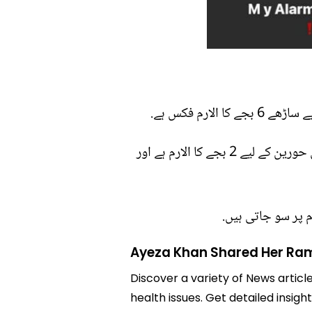
کچھ دیر وقفے کے بعد 12 بجے کا الارم لگایا گیا ہے جس میں ان کے بچے اسکول سے واپس آتے ہیں. بیٹی حورین کے لیے 2 بجے کا الارم ہے اور
Ayeza Khan Shared Her Ra
Discover a variety of News artic
health issues. Get detailed insig