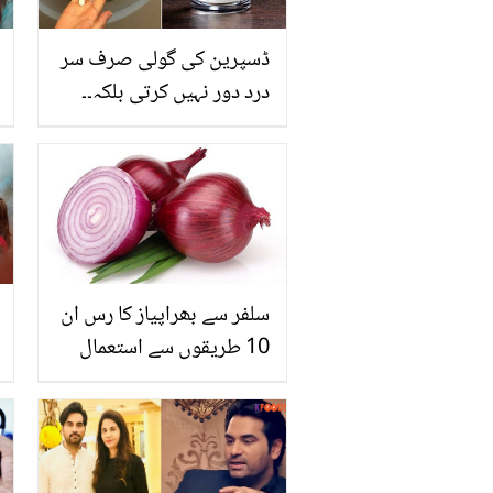
ڈسپرین کی گولی صرف سر
درد دور نہیں کرتی بلکہ۔۔
جانیں یہ گولی گھریلو
کاموں میں آپ کی کیسے
مدد کرسکتی ہے؟
سلفر سے بھراپیاز کا رس ان
10 طریقوں سے استعمال
کریں اور حیران کر دینے
والے نتائج حاصل کریں