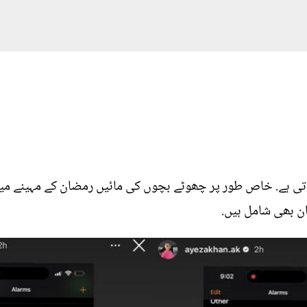
 ہے. خاص طور پر چھوٹے بچوں کی مائیں رمضان کے مہینے میں ک
ان بھی شامل ہیں.