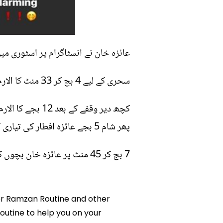
عائزہ خان نے انسٹاگرام پر اسٹوری می
سحری کے لیے 4 بج کر 33 منٹ کا الارم سیٹ کیا ہے. جس کے بعد بچوں کو اسکول کے لئے تیار کرنے کے لیے ساڑھے 6 بجے کا الارم فکس ہے.
پھر شام 5 بجے عائزہ افطار کی تیاری کرتی ہیں.
7 بج کر 45 منٹ پر عائزہ خان بچوں کا ہوم ورک چیک کرتی ہیں جس کے بعد 10 بج کر 30 منٹ کے الارم پر سو جاتی ہیں.
Her Ramzan Routine and other
outine to help you on your