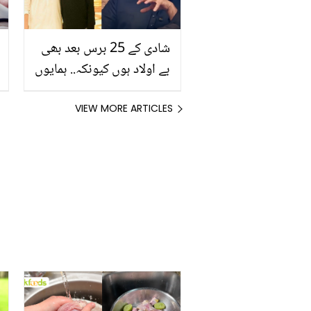
شادی کے 25 برس بعد بھی
بے اولاد ہوں کیونکہ.. ہمایوں
سعید نے پہلی بار بچے نہ
ہونے کی کیا وجہ بتادی؟
VIEW MORE ARTICLES