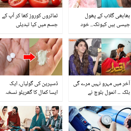
بھابھی گلاب کے پھول
ٹماٹروں کوروز کھا کر آپ کے
جیسی ہیں کیونکہ.. خود
جسم میں کیا تبدیلی
پسند کرینہ کپور پہلی بار
آسکتی ہے؟جان کرآپ بھی
بھابھی کی تعریف کرنے پر
ٹماٹرکھانے کا معمول بنا لیں
کیوں مجبور ہوگئیں؟
گے
آخر میں مہرو نہیں مرے گی
ڈسپرین کی گولیاں، ایک
بلکہ ۔۔ انمول بلوچ نے
ایسا کمال کا گھریلو نسخہ
'اقتدار' ڈرامے کا اختتام بتا
جو آپ کی بڑی مشکل کو
کر مداحوں کو حیران کر دیا
کردے آسان