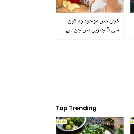
کچن میں موجود وہ کون
سی 5 چیزیں ہیں جن سے
جھریوں اور چھائیوں کا
خاتمہ کیا جا سکتا ہے؟
جانیں اور خود کو حسین
بنائیں
Top Trending