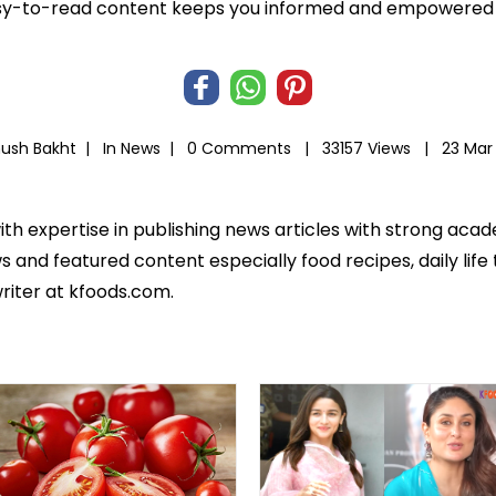
r easy-to-read content keeps you informed and empowered
hush Bakht |
In
News
|
0 Comments |
33157 Views |
23 Mar
ith expertise in publishing news articles with strong ac
 and featured content especially food recipes, daily life 
riter at kfoods.com.