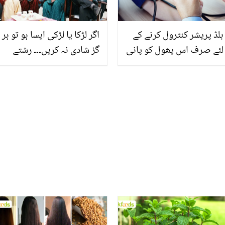
بلڈ پریشر کنٹرول کرنے کے
اگر لڑکا یا لڑکی ایسا ہو تو ہر
لئے صرف اس پھول کو پانی
گز شادی نہ کریں۔۔۔ رشتے
میں بھگو کر پیئیں اور
سے پہلے کیا چیزیں دیکھنی
دوائیوں سے جان چھڑائیں
چاہیئے۔۔۔۔ وہ اہم باتیں
جانیئے جو ہر کسی کو
معلوم ہونی چاہیئے