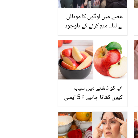
غصے میں لوگوں کا موبائل
لے لیا۔۔ منع کرنے کے باوجود
عمرہ پر لوگ میری اور اہلیہ
کی ویڈیو بناتے رہے! شاہد
آفریدی کے ساتھ عمرے کے
دوران کیا واقعہ پیش آیا؟
آپ کو ناشتے میں سیب
کیوں کھانا چاہیے ؟ 5 ایسی
وجوہات جو ڈاکٹر سے دور
رکھنے میں مددگار ہیں