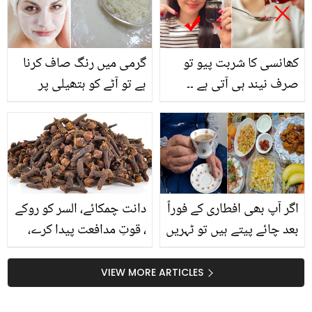
سے پہلے آخری انٹرویو
پہنچا؟ جان کر آپ بھی
حیران رہ جائیں گے
کھانسی کا شربت پیو تو
گرمی میں رنگ صاف کرنا
صرف نیند ہی آتی ہے ۔۔
ہے تو آٹے کو ہتھیلی پر
دادی اماں کے نسخے سے
رکھیں اور بتائے گئے طریقے
تیار کردہ کھانسی کا شربت
سے استعمال کریں،
بنانے کا وہ طریقہ، جو
دوائی سے زیادہ تیزی سے
کام کرے
اگر آپ بھی افطاری کے فوراً
دانت چمکائے، السر کو روکے
بعد چائے پیتے ہیں تو ٹہریں
، قوتِ مدافعت پیدا کرے،
۔۔ جانیے چائے پینے کے کچھ
چھوٹی سی لونگ کے بڑے
ایسے نقصانات جو ہر کسی
قیمتی فوائد
VIEW MORE ARTICLES
کے لیے جاننا ضروری ہیں