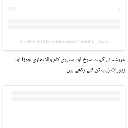
A post shared by Ayesha says (@ayesha__says)
عریشہ نے گہرے سرخ اور سنہری کام والا بھاری جوڑا اور
زیورات زیب تن کیے رکھے ہیں.