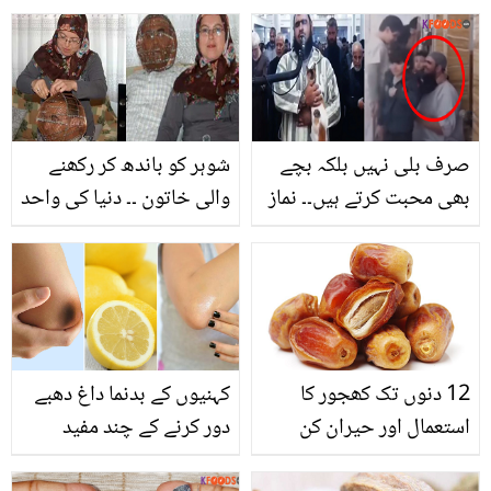
صرف بلی نہیں بلکہ بچے
شوہر کو باندھ کر رکھنے
بھی محبت کرتے ہیں۔۔ نماز
والی خاتون ۔۔ دنیا کی واحد
پڑھانے کے بعد ننھے بچے
خاتون، جس نے شوہر کے
بھی بلی کی طرح امام
چہرے کو ہی قید کر دیا،
صاحب سے لپٹ گئے! ویڈیو
مگر کیوں؟ جانیے دلچسپ
دیکھیں
وجہ
12 دنوں تک کھجور کا
کہنیوں کے بدنما داغ دھبے
استعمال اور حیران کن
دور کرنے کے چند مفید
نتائج
طریقے