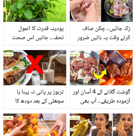
سے بھرپور اس سبزی کے
فائدے
رُک جائیں۔۔ چکن صاف
پودینہ قدرت کا انمول
کرتے وقت یہ باتیں ضرور
تحفہ۔۔ جانیں اس صحت
یاد رکھیں
بخش پتوں کے 10 حیرت
انگیز طبی فوائد
گوشت گلانے کے 4 آسان اور
تربوز پر پانی نہ پینا یا
آزمودہ طریقے۔۔ آپ بھی
مچھلی کے بعد دودھ کا
جانیں انٹرنیشنل شیف کے
استعمال۔۔ جانیں کھانوں
بتائے راز
سے متعلق غلط فہمیوں کی
حقیقت کیا ہے اور افواہ