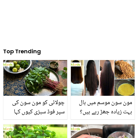
Top Trending
مون سون موسم میں بال
چولائی کو مون سون کی
بہت زیادہ جھڑ رہے ہیں؟
سپر فوڈ سبزی کیوں کہا
جانیں بالوں کو مضبوط
جاتا ہے؟ جانیں وٹامنز،
بنانے کے چند قدرتی طریقے
منرلز اور اینٹی آکسیڈنٹس