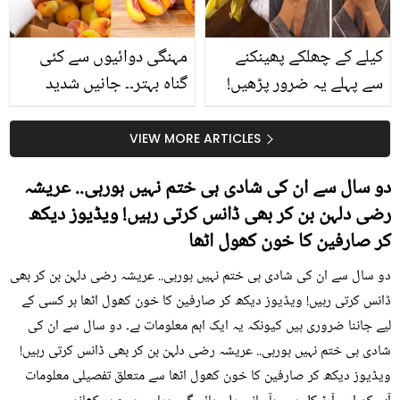
کیا؟
کیلے کے چھلکے پھینکنے
مہنگی دوائیوں سے کئی
سے پہلے یہ ضرور پڑھیں!
گناہ بہتر۔۔ جانیں شدید
جلد کے 3 بڑے مسائل کا
گرمی کے موسم میں آڑو
سستا اور قدرتی حل
کیوں کھانا چاہیے؟
VIEW MORE ARTICLES
دو سال سے ان کی شادی ہی ختم نہیں ہورہی.. عریشہ
رضی دلہن بن کر بھی ڈانس کرتی رہیں! ویڈیوز دیکھ
کر صارفین کا خون کھول اٹھا
دو سال سے ان کی شادی ہی ختم نہیں ہورہی.. عریشہ رضی دلہن بن کر بھی
ڈانس کرتی رہیں! ویڈیوز دیکھ کر صارفین کا خون کھول اٹھا ہر کسی کے
لیے جاننا ضروری ہیں کیونکہ یہ ایک اہم معلومات ہے۔ دو سال سے ان کی
شادی ہی ختم نہیں ہورہی.. عریشہ رضی دلہن بن کر بھی ڈانس کرتی رہیں!
ویڈیوز دیکھ کر صارفین کا خون کھول اٹھا سے متعلق تفصیلی معلومات