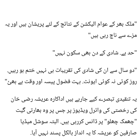
"ملک بھر کے عوام الیکشن کے نتائج کے لئے پریشان ہیں اور یہ
مزے سے ناچ رہی ہیں"
"حد ہے. شادی کے دن بھی سکون نہیں"
"دو سال سے ان کی شادی کی تقریبات ہی نہیں ختم ہو رہیں.
روز کوئی نہ کوئی ایونٹ. بہت فضول پیسہ اور وقت ہے بھئ"
یہ تنقیدی تبصرے کیے جارہے ہیں اداکارہ عریشہ رضی خان
کی رخصتی کی وائرل ویڈیوز پر جس پر وہ بھارتی گیت
"چھمک چھلو" پر ڈانس کررہی ہیں. البتہ سوشل میڈیا
صارفین کو عریشہ کا یہ انداز بالکل پسند نہیں آیا.