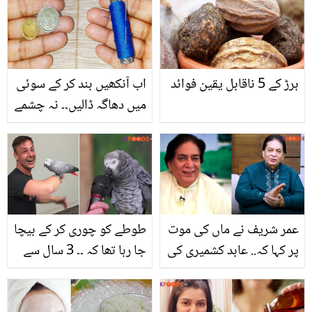
ہرڑ کے 5 ناقابل یقین فوائد
اب آنکھیں بند کر کے سوئی
میں دھاگہ ڈالیں۔۔ نہ چشمے
کی جھنجھٹ نہ کسی کی
محتاجی! سوئی میں دھاگہ
ڈالنے کے 3 آسان طریقے
عمر شریف نے ماں کی موت
طوطے کو چوری کر کے بیچا
پر کہا کہ.. عابد کشمیری کی
جا رہا تھا کہ ۔۔ 3 سال سے
زندگی کا وہ دکھ جو انھیں
لاپتہ طوطا اپنی ہوشیاری
اندر ہی اندر کھا گیا! انتقال
سے مالک کے پاس کیسے