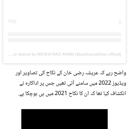
A
post shared by ARISHA RAZI KHAN (@arisharazikhan.official)
واضح رہے کہ عریشہ رضی خان کے نکاح کی تصاویر اور
ویڈیوز 2022 میں سامنے آئی تھیں جس پر اداکارہ نے
انکشاف کیا تھا کہ ان کا نکاح 2021 میں ہی ہوچکا ہے.