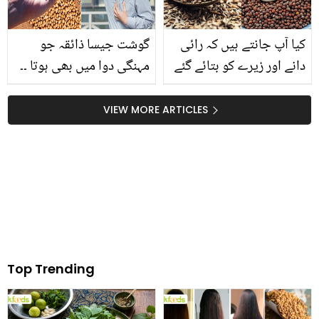
ہوگئے
کیا آپ جانتے ہیں کہ رائی
گوشت جیسا ذائقہ جو
دانے اور زیرے کو بتائے گئے
مہنگی دوا میں بھی ہوتا ۔۔
طریقے سے استعمال کرنے
سویا بین کون سی بڑی
پر آپ کے جسم میں کون
بیماریوں کو کنٹرول کرتا
VIEW MORE ARTICLES
سی بڑی تبدیلی آ سکتی
ہے؟ فائدے جان کر آپ بھی
ہیں؟ جانیں اس کے چند
آج سے کھانا شروع کردیں
حیرت انگیز فوائد
Top Trending