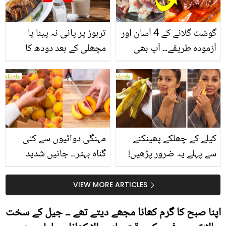
گوشت گلانے کے 4 آسان اور
تربوز پر پانی نہ پینا یا
آزمودہ طریقے۔۔ آپ بھی
مچھلی کے بعد دودھ کا
جانیں انٹرنیشنل شیف کے
استعمال۔۔ جانیں کھانوں
بتائے راز
سے متعلق غلط فہمیوں کی
حقیقت کیا ہے اور افواہ
کیا؟
کیلے کے چھلکے پھینکنے
مہنگی دوائیوں سے کئی
سے پہلے یہ ضرور پڑھیں!
گناہ بہتر۔۔ جانیں شدید
جلد کے 3 بڑے مسائل کا
گرمی کے موسم میں آڑو
سستا اور قدرتی حل
کیوں کھانا چاہیے؟
VIEW MORE ARTICLES
اپنا صبح کا گرم کھانا مجھے دیتے تھے ۔۔ جیل کے سخت