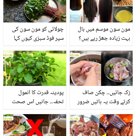
مون سون موسم میں بال
چولائی کو مون سون کی
بہت زیادہ جھڑ رہے ہیں؟
سپر فوڈ سبزی کیوں کہا
جانیں بالوں کو مضبوط
جاتا ہے؟ جانیں وٹامنز،
بنانے کے چند قدرتی طریقے
منرلز اور اینٹی آکسیڈنٹس
سے بھرپور اس سبزی کے
فائدے
رُک جائیں۔۔ چکن صاف
پودینہ قدرت کا انمول
کرتے وقت یہ باتیں ضرور
تحفہ۔۔ جانیں اس صحت
یاد رکھیں
بخش پتوں کے 10 حیرت
انگیز طبی فوائد