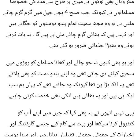
مگر وہاں بھی لوگوں نے میری ہر طرح سے مدد کی خصوصاََ
مسلمانوں نے کیونکہ جب صبح 4 بجے جیل میں گرم گرم چائے
ملتی ہے تو وہ مجھ سمیت تمام ہندو دوستوں کو جگاتے ہیں
اور کہتے ہیں کہ بھائی گرم چائے ملی ہے پیے گا ۔ یہ بات کرتے
ہوئے وہ تھوڑا جذباتی ضرور ہو گئے تھے۔
اور ہو بھی کیوں نہ جو چائے اور کھانا مسلمان کو روزوں میں
سحری کیلئے دی جاتی تھی وہ اپنے ہندو دست کو بھی پلاتے
تھے۔یہ انکا بڑا پن تھا کیونکہ وہ جانتے تھے کہ یہاں ہم سب
ایک ہی ہیں اور یہ بھائی ہیں انکی بھی خدمت کرنی چاہیے۔
یہی نہیں انہوں نے یہ بھی کہا کہ جیل میں اپنے آ پ کو
کنٹرول کرنا سیکھا اور بہت سے کام کیے جیسے گارڈننگ اور
اخبارات کے چھوٹی چھوٹی تھیلیاں بنانا۔ میں اور میرا دوست