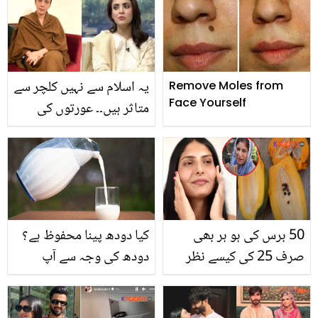
کہتی ہے، جس سے آپ بھی
خوبصورتی اور صحت میں
مچھروں کے وار سے بچ
اضافے کے لئے استعمال
سکتے ہیں
بتائے گئے چند آسان
طریقوں سے
یہ اسلام سے نہیں کلچر سے
Remove Moles from
Face Yourself
متاثر ہیں۔۔ عورتوں کی
کمائی سے متعلق صائمہ
قریشی کے بیان پر نادیہ
خان نے کھری کھری سنا
دیں
50 برس کی ہو ہر بھی
کیا دودھ پینا محفوظ ہے؟
صرف 25 کی کیسے نظر
دودھ کی وجہ سے آپ
آئیں؟ ڈاکٹر بلقیس نے
بیمارتو نہیں ہو رہے ہیں؟
بتائی پپیتے کی خاص نائٹ