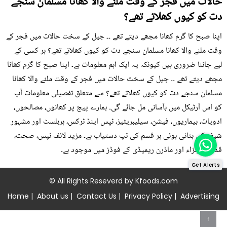
حالات میں فجر کے وقت ملنے والا کھانا مسلمان سنجے
دت کو کیوں کھلاتے تھے؟
اپنا صبح کا گرم کھانا مجھے دیتے تھے ۔۔ جیل کے سخت حالات میں فجر کے
وقت ملنے والا کھانا مسلمان سنجے دت کو کیوں کھلاتے تھے؟ ہر کسی کے
لیے جاننا ضروری ہیں کیونکہ یہ ایک اہم معلومات ہے۔ اپنا صبح کا گرم کھانا
مجھے دیتے تھے ۔۔ جیل کے سخت حالات میں فجر کے وقت ملنے والا کھانا
مسلمان سنجے دت کو کیوں کھلاتے تھے؟ سے متعلق تفصیلی معلومات آپ
کو اس آرٹیکل میں بآسانی مل جائے گی۔ ہمارے پیج پر کھانوں، مصالحوں،
ادویات، بیماریوں، فیشن، سیلیبریٹیز، ٹپس اینڈ ٹرکس، ہربلسٹ اور مشہور
شیف کی بتائی ہوئی ہر قسم کی ٹپ دستیاب ہے۔ مزید لائف ٹپس، صحت،
قدرتی اجزاء اور ماڈرن ریمیڈی کے فوڈز میں موجود ہے۔
Get Alerts
© All Rights Reseverd by
Kfoods.com
Home
|
About us
|
Contact Us
|
Privacy Policy
|
Advertising
↑