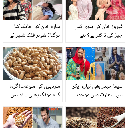
کریم جو جلد کو کرے ٹائٹ
اور جھریاں کرے دور
فیروز خان کی بیوی کس
سارہ خان کو اچانک کیا
چیز کی ڈاکٹر ہے؟ نئے
ہوگیا؟ شوہر فلک شبیر نے
حقائق سامنے آ گئے
ہسپتال کی تصویر شیئر
کردی، مداح پریشان
سیما حیدر بھی تیاری پکڑ
سردیوں کی سوغات! گرما
لیں۔۔ بھارت میں موجود
گرم مونگ پھلی ۔۔ تو بس
پاکستانیوں کو 48 گھنٹے
پھر مونگ پھلی کھائیں
میں ملک چھوڑنے کی
لمبی عمر پائیں، جانیئے اس
ہدایت پر نئے سوال کھڑے
کے حیرت انگیز فوائد