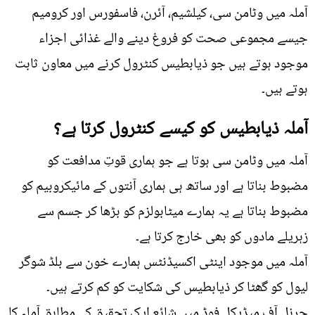
آملہ میں وٹامن سی، کیلشیم، آئرن، فاسفورس اور کرومیم
جیسے مجموعی صحت کو فروغ دینے والے غذائی اجزاء
موجود ہوتے ہیں جو ذیابطیس کنٹرول کرنے میں معاون ثابت
ہوتے ہیں۔
آملہ ذیابطیس کو کیسے کنٹرول کرتا ہے؟
آملہ میں وٹامن سی ہوتا ہے جو ہماری قوتِ مدافعت کو
مضبوط بناتا ہے اور ساتھ ہی ہماری آنتوں کے مائیکروبیم کو
مضبوط بناتا ہے یہ ہمارے میٹابولزم کو بڑھا کر جسم سے
زہریلے مادوں کو بھی خارج کرتا ہے۔
آملہ میں موجود اینٹی اکسیڈنٹس ہمارے خون سے بلڈ شوگر
لیول کو گھٹا کر ذیابطیس کی شکایت کو کم کرتے ہیں۔
جرنل آف میڈیکل فوڈ میں شائع ایک تحقیق کے مطابق آملہ کا