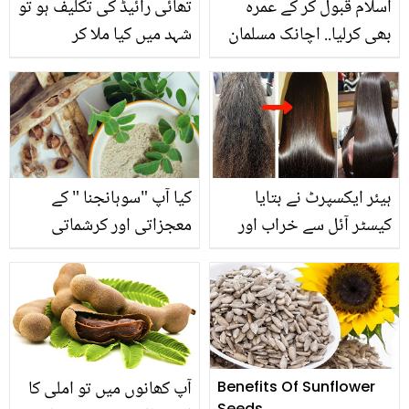
اسلام قبول کر کے عمرہ
تھائی رائیڈ کی تکلیف ہو تو
بھی کرلیا.. اچانک مسلمان
شہد میں کیا ملا کر
ہونے والے یہ سلیبریٹی کون
کھائیں؟ جھڑتے بال اور
ہیں؟
موٹاپے سے لے کر بانجھ
کرنے والے تھائی رائیڈ میں
استعمال ہونے والا نسخہ
ہیئر ایکسپرٹ نے بتایا
کیا آپ "سوہانجنا " کے
کیسٹر آئل سے خراب اور
معجزاتی اور کرشماتی
گھنگریالے بالوں کو بالکل
فوائد سے آگا ہ ہیں؟جانیے
سیدھا کرنے کا آسان طریقہ
یہ آپ کی صحت پرکیسے
اثرانداز ہوتا ہے؟
آپ کھانوں میں تو املی کا
Benefits Of Sunflower
Seeds