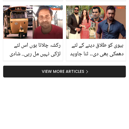
کانٹے کی اس مچھلی کے
تربوز کے چھلکوں کے وہ
سر اور گوشت میں چھپے
فائدے جو زندگی بدل دیں!
وہ خاص فائدے جو ہر عام
جانیں استعمال کا طریقہ
انسان کو معلوم ہونے
چاہیئیں
بیوی کو طلاق دینے کے لئے
رکشہ چلاتا ہوں اس لئے
دھمکی بھی دی۔۔ ثنا جاوید
لڑکی نہیں مل رہی.. شادی
کی شعیب ملک سے شادی
کے لئے غریب رکشہ ڈرائیور
کی نئی کہانی سامنے آگئی
نے کیا عجیب کام کر ڈالا؟
VIEW MORE ARTICLES
دلچسپ ویڈیو