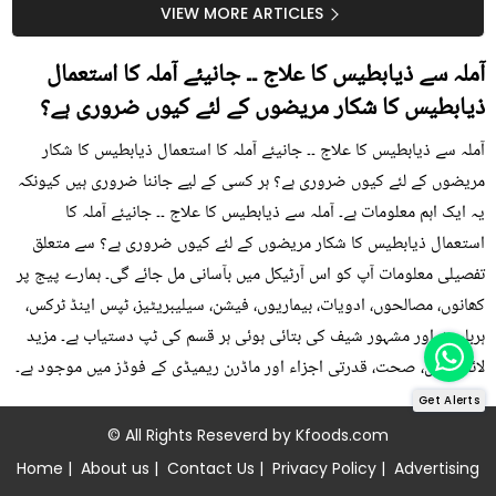
سستا اور قدرتی حل
کیوں کھانا چاہیے؟
VIEW MORE ARTICLES
آملہ سے ذیابطیس کا علاج ۔۔ جانیئے آملہ کا استعمال
ذیابطیس کا شکار مریضوں کے لئے کیوں ضروری ہے؟
آملہ سے ذیابطیس کا علاج ۔۔ جانیئے آملہ کا استعمال ذیابطیس کا شکار
مریضوں کے لئے کیوں ضروری ہے؟ ہر کسی کے لیے جاننا ضروری ہیں کیونکہ
یہ ایک اہم معلومات ہے۔ آملہ سے ذیابطیس کا علاج ۔۔ جانیئے آملہ کا
استعمال ذیابطیس کا شکار مریضوں کے لئے کیوں ضروری ہے؟ سے متعلق
تفصیلی معلومات آپ کو اس آرٹیکل میں بآسانی مل جائے گی۔ ہمارے پیج پر
کھانوں، مصالحوں، ادویات، بیماریوں، فیشن، سیلیبریٹیز، ٹپس اینڈ ٹرکس،
ہربلسٹ اور مشہور شیف کی بتائی ہوئی ہر قسم کی ٹپ دستیاب ہے۔ مزید
لائف ٹپس، صحت، قدرتی اجزاء اور ماڈرن ریمیڈی کے فوڈز میں موجود ہے۔
Get Alerts
© All Rights Reseverd by
Kfoods.com
Home
|
About us
|
Contact Us
|
Privacy Policy
|
Advertising