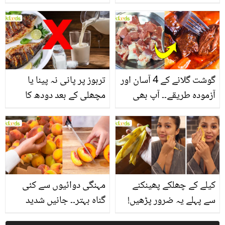
یاد رکھیں
بخش پتوں کے 10 حیرت
انگیز طبی فوائد
گوشت گلانے کے 4 آسان اور
تربوز پر پانی نہ پینا یا
آزمودہ طریقے۔۔ آپ بھی
مچھلی کے بعد دودھ کا
جانیں انٹرنیشنل شیف کے
استعمال۔۔ جانیں کھانوں
بتائے راز
سے متعلق غلط فہمیوں کی
حقیقت کیا ہے اور افواہ
کیا؟
کیلے کے چھلکے پھینکنے
مہنگی دوائیوں سے کئی
سے پہلے یہ ضرور پڑھیں!
گناہ بہتر۔۔ جانیں شدید
جلد کے 3 بڑے مسائل کا
گرمی کے موسم میں آڑو