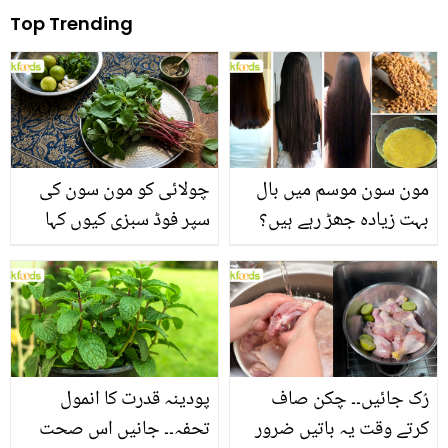
Top Trending
مون سون موسم میں بال
چولائی کو مون سون کی
بہت زیادہ جھڑ رہے ہیں؟
سپر فوڈ سبزی کیوں کہا
جانیں بالوں کو مضبوط
جاتا ہے؟ جانیں وٹامنز،
بنانے کے چند قدرتی طریقے
منرلز اور اینٹی آکسیڈنٹس
سے بھرپور اس سبزی کے
فائدے
رُک جائیں۔۔ چکن صاف
پودینہ قدرت کا انمول
کرتے وقت یہ باتیں ضرور
تحفہ۔۔ جانیں اس صحت