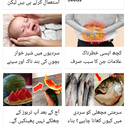
استعمال کرتے ہی ہیں لیکن
کیا آپ املی کے صحت پر
حیرت انگیز فوائد سے
واقف ہیں؟ جانیں املی کے
وہ فوائد جو آپ نے پہلے
کبھی نہیں سُنے ہوں گے
کچھ ایسی خطرناک
سردیوں میں شیر خوار
علامات جن کا سبب صرف
بچوں کی بند ناک اور سینے
اور صرف معدے کی
کی جکڑن کا آسان گھریلو
تیزابیت ہوتی ہے
علاج
سرمئی مچھلی کو سردی
آج کے بعد آپ تربوز کے
میں کیوں کھانا چاہیے؟ بناء
چھلکے نہیں پھینکیں گے..