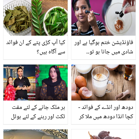
اہم معلومات
مسعود خواجہ کے آخری دن
کس اذیت میں گزرے؟
فاؤنڈیشن ختم ہوگیا ہے اور
کیا آپ کڑی پتے کے ان فوائد
شادی میں جانا ہو تو۔۔
سے آگاہ ہیں؟
جانیں 10 منٹ کی
فاؤنڈیشن ٹپ اور اپنا
فاؤنڈیشن گھر میں موجود
اس چیز سے خود بنائیں اور
اپنی سکن کو نیچرل لُک
دودھ اور انڈے کے فوائد -
ہر ملک جانے کے لئے مفت
دیں
کچا انڈا دودھ میں ملا کر
ٹکٹ اور رہنے کے لئے ہوٹل
پینے سے کیا ہوتا ہے؟
ملتا ہے۔۔ حریم شاہ پیسے
جانیئے اس کے وہ فوائد جو
کہاں سے کماتی ہیں؟