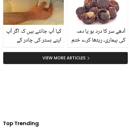
جان کر آپ بھی یہ کڑوا
دیکھیں
گھونٹ پینے پر بھی مجبور
ہو جائیں گے
آدھے سر کا درد ہو یا دمہ
کیا آپ جانتے ہیں کہ اگر آپ
کی بیماری، ریٹھا کرے ختم
اپنے بستر کی چادر کے
وہ بھی با آسانی ۔۔۔ جانیئے
نیچے صابن رکھ دیں تو کیا
ریٹھا کے 7 ایسے فائدے جو
ہوگا؟ جانیں اس کے حیرت
VIEW MORE ARTICLES
آپ کو بھی نہیں پتہ ہوں
انگیز نتائج جو آپ نے پہلے
گے
کبھی نہیں سُنے ہوں گے
Top Trending