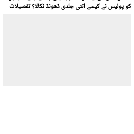
کو پولیس نے کیسے اتنی جلدی ڈھونڈ نکالا؟ تفصیلات