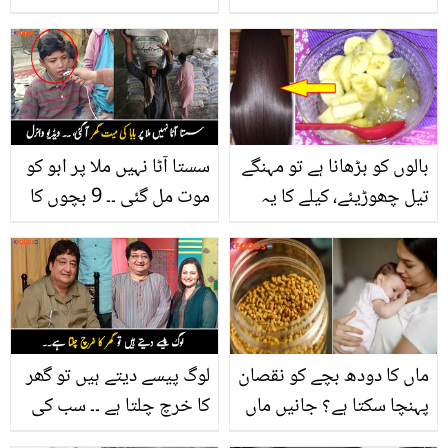
جانیئے سیب کا سرکہ کس
طرح حیرت انگیز طور پر
آپ کی اس مشکل کو دور کر
سکتا ہے
بالوں کو بڑھانا ہے تو مہنگے
سستا آٹا نہیں ملا پر ابو کو
تیل چھوڑیئے، کیلے کا یہ
موت مل گئی ۔۔ 9 بچوں کا
ماسک لگائیں اور بالوں کو
باپ آٹا لینے کی کوشش میں
مضبوط بنائیں
جان کیسے کھو بیٹھا؟بیٹے
کی دکھ بھری باتوں نے سب
کو جذباتی کر دیا،
ماں کا دودھ بچے کو نقصان
لوگ پیسے دیتے ہیں تو گھر
پہنچا سکتا ہے؟ جانیں ماں
کا خرچ چلتا ہے ۔۔ سب کی
کے دودھ سے متعلق چند
مدد کرنے والے مشہور اداکار