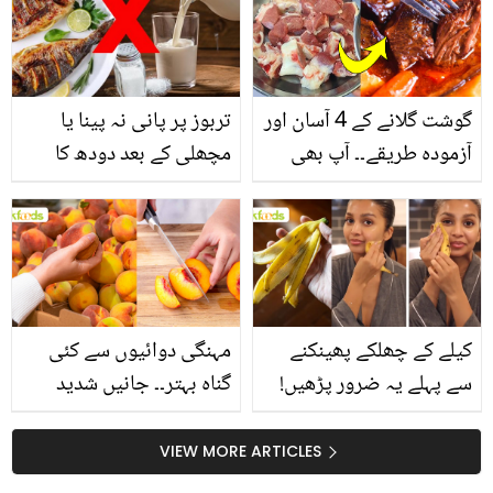
گوشت گلانے کے 4 آسان اور
تربوز پر پانی نہ پینا یا
آزمودہ طریقے۔۔ آپ بھی
مچھلی کے بعد دودھ کا
جانیں انٹرنیشنل شیف کے
استعمال۔۔ جانیں کھانوں
بتائے راز
سے متعلق غلط فہمیوں کی
حقیقت کیا ہے اور افواہ
کیا؟
کیلے کے چھلکے پھینکنے
مہنگی دوائیوں سے کئی
سے پہلے یہ ضرور پڑھیں!
گناہ بہتر۔۔ جانیں شدید
جلد کے 3 بڑے مسائل کا
گرمی کے موسم میں آڑو
سستا اور قدرتی حل
کیوں کھانا چاہیے؟
VIEW MORE ARTICLES