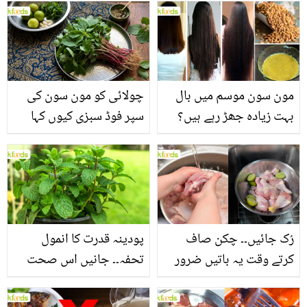
مون سون موسم میں بال
چولائی کو مون سون کی
بہت زیادہ جھڑ رہے ہیں؟
سپر فوڈ سبزی کیوں کہا
جانیں بالوں کو مضبوط
جاتا ہے؟ جانیں وٹامنز،
بنانے کے چند قدرتی طریقے
منرلز اور اینٹی آکسیڈنٹس
سے بھرپور اس سبزی کے
فائدے
رُک جائیں۔۔ چکن صاف
پودینہ قدرت کا انمول
کرتے وقت یہ باتیں ضرور
تحفہ۔۔ جانیں اس صحت
یاد رکھیں
بخش پتوں کے 10 حیرت
انگیز طبی فوائد