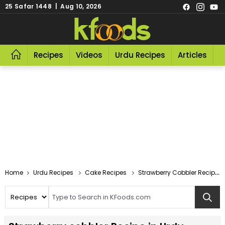
25 Safar 1448 | Aug 10, 2026
Recipes
Videos
Urdu Recipes
Articles
R
Home
Urdu Recipes
Cake Recipes
Strawberry Cobbler Recipe In Urdu