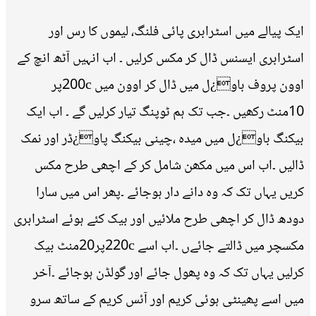
ایک پیالے میں اسٹرابری پائی فلنگ، لیموں کا رس اور
اسٹرابری ایسنس ڈال کر مکس کرلیں ۔ اب انہیں آٹھ انچ کے
اوون پروف باو¿ل میں ڈال کر اوون میں 200cپر
10منٹ رکھیں ۔جب تک ہم ٹوپنگ تیار کرلیں گے ۔ اب ایک
بیکنگ باو¿ل میں میدہ ،چینی بیکنگ پاو¿ڈر اور نمک
ڈالیں ۔اب اس میں مکھن شامل کر کے اچھی طرح مکس
کریں یہاں تک کہ وہ دانے دار ہوجائے ۔پھر اس میں سارا
دودھ ڈال کر اچھی طرح ملائیں اور بیک کئے ہوئے اسٹرابری
مکسچر میں ڈالتے جائےں ۔اب اسے 220cپر20منٹ بیک
کرلیں یہاں تک کہ وہ پھول جائے اور گولڈن ہوجائے ۔آخر
میں اسے پھینٹی ہوئی کریم اور آئس کریم کے ساتھ سرو