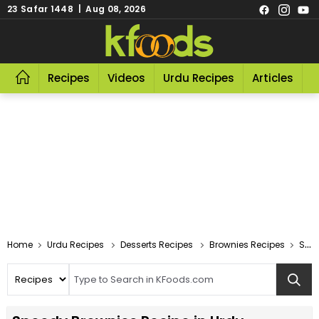
23 Safar 1448 | Aug 08, 2026
Recipes
Videos
Urdu Recipes
Articles
R
Home
Urdu Recipes
Desserts Recipes
Brownies Recipes
Speedy Brownies Recipe In Urdu