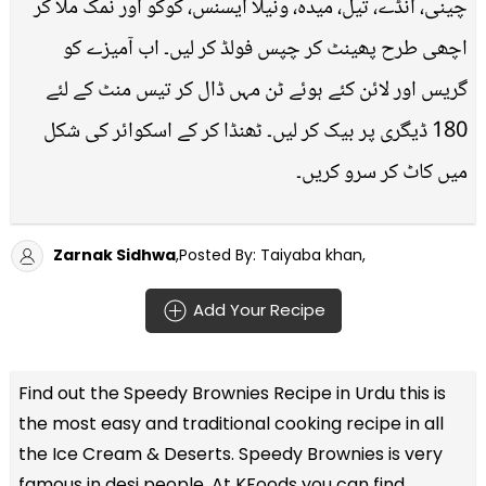
چینی، انڈے، تیل، میدہ، ونیلا ایسنس، کوکو اور نمک ملا کر
اچھی طرح پھینٹ کر چپس فولڈ کر لیں۔ اب آمیزے کو
گریس اور لائن کئے ہوئے ٹن مہں ڈال کر تیس منٹ کے لئے
180 ڈیگری پر بیک کر لیں۔ ٹھنڈا کر کے اسکوائر کی شکل
میں کاٹ کر سرو کریں۔
Zarnak Sidhwa
,Posted By: Taiyaba khan,
Add Your Recipe
Find out the
Speedy Brownies Recipe in Urdu
this is
the most easy and traditional cooking recipe in all
the
Ice Cream & Deserts
. Speedy Brownies is very
famous in desi people. At KFoods you can find