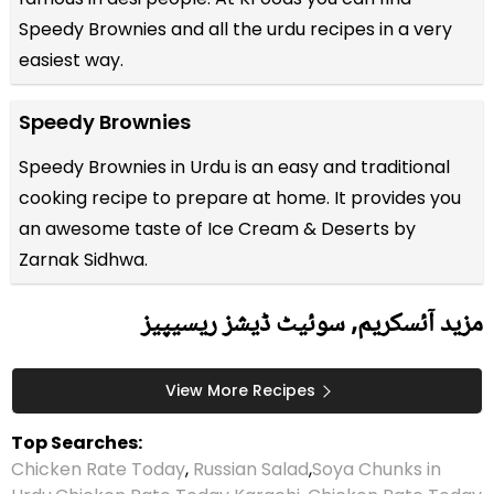
Speedy Brownies and all the
urdu recipes
in a very
easiest way.
Speedy Brownies
Speedy Brownies in Urdu is an easy and traditional
cooking recipe to prepare at home. It provides you
an awesome taste of Ice Cream & Deserts by
Zarnak Sidhwa.
مزید آئسکریم, سوئیٹ ڈیشز ریسیپیز
View More Recipes
Top Searches:
Chicken Rate Today
,
Russian Salad
,
Soya Chunks in