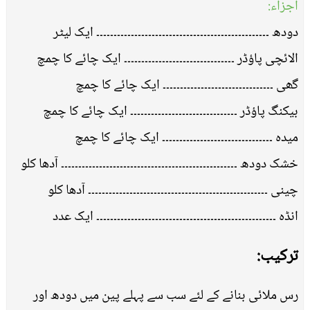
اجزاء:
دودھ ۔۔۔۔۔۔۔۔۔۔۔۔۔۔۔۔۔۔۔۔۔۔۔۔۔۔۔۔۔۔۔۔۔۔۔۔۔۔۔۔۔۔۔۔۔۔۔۔۔۔ ایک لیٹر
الائچی پاؤڈر ۔۔۔۔۔۔۔۔۔۔۔۔۔۔۔۔۔۔۔۔۔۔۔۔۔۔۔۔۔۔۔۔ ایک چائے کا چمچ
گھی ۔۔۔۔۔۔۔۔۔۔۔۔۔۔۔۔۔۔۔۔۔۔۔۔۔۔۔۔۔۔۔۔ ایک چائے کا چمچ
بیکنگ پاؤڈر ۔۔۔۔۔۔۔۔۔۔۔۔۔۔۔۔۔۔۔۔۔۔۔۔۔۔۔۔۔۔۔ ایک چائے کا چمچ
میدہ ۔۔۔۔۔۔۔۔۔۔۔۔۔۔۔۔۔۔۔۔۔۔۔۔۔۔۔۔۔۔۔۔ ایک چائے کا چمچ
خشک دودھ ۔۔۔۔۔۔۔۔۔۔۔۔۔۔۔۔۔۔۔۔۔۔۔۔۔۔۔۔۔۔۔۔۔۔۔۔۔۔۔۔۔۔۔۔۔۔۔۔۔۔۔ آدھا کلو
چینی ۔۔۔۔۔۔۔۔۔۔۔۔۔۔۔۔۔۔۔۔۔۔۔۔۔۔۔۔۔۔۔۔۔۔۔۔۔۔۔۔۔۔۔۔۔۔۔۔۔۔۔۔ آدھا کلو
انڈہ ۔۔۔۔۔۔۔۔۔۔۔۔۔۔۔۔۔۔۔۔۔۔۔۔۔۔۔۔۔۔۔۔۔۔۔۔۔۔۔۔۔۔۔۔۔۔۔۔۔۔۔۔ ایک عدد
ترکیب:
رس ملائی بنانے کے لئے سب سے پہلے پین میں دودھ اور