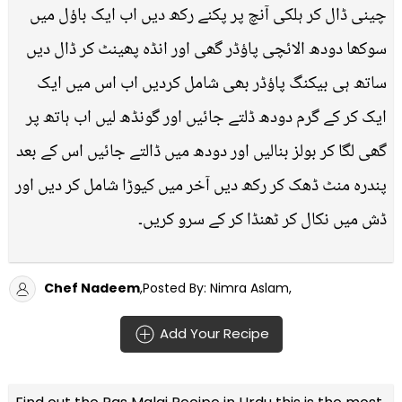
چینی ڈال کر ہلکی آنچ پر پکنے رکھ دیں اب ایک باؤل میں
سوکھا دودھ الائچی پاؤڈر گھی اور انڈہ پھینٹ کر ڈال دیں
ساتھ ہی بیکنگ پاؤڈر بھی شامل کردیں اب اس میں ایک
ایک کر کے گرم دودھ ڈلتے جائیں اور گونڈھ لیں اب ہاتھ پر
گھی لگا کر بولز بنالیں اور دودھ میں ڈالتے جائیں اس کے بعد
پندرہ منٹ ڈھک کر رکھ دیں آخر میں کیوڑا شامل کر دیں اور
ڈش میں نکال کر ٹھنڈا کر کے سرو کریں۔
Chef Nadeem
,Posted By: Nimra Aslam,
Add Your Recipe