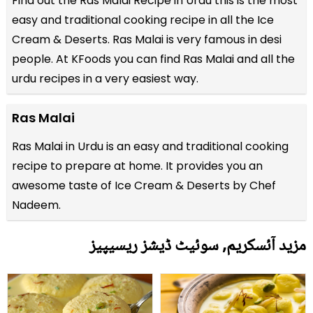
Find out the
Ras Malai Recipe in Urdu
this is the most
easy and traditional cooking recipe in all the
Ice
Cream & Deserts
. Ras Malai is very famous in desi
people. At KFoods you can find Ras Malai and all the
urdu recipes
in a very easiest way.
Ras Malai
Ras Malai in Urdu is an easy and traditional cooking
recipe to prepare at home. It provides you an
awesome taste of Ice Cream & Deserts by Chef
Nadeem.
مزید آئسکریم, سوئیٹ ڈیشز ریسیپیز