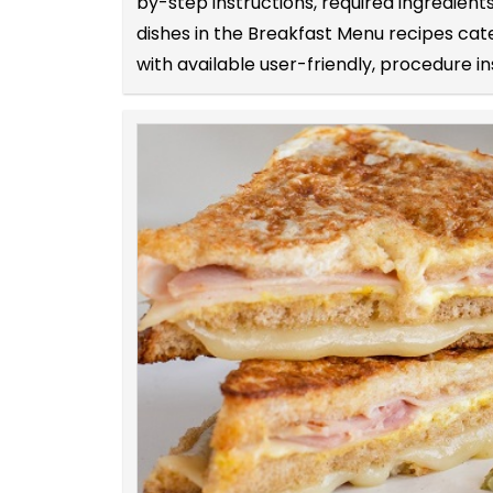
by-step instructions, required ingredie
dishes in the Breakfast Menu recipes cat
with available user-friendly, procedure in