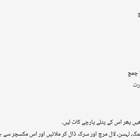
چ
ا چمچ
رت
ں پھر اس کے پتلے پارچے کاٹ لیں۔
نمک، لہسن، لال مرچ اور سرکہ ڈال کر ملائیں اور اس مکسچر سے 