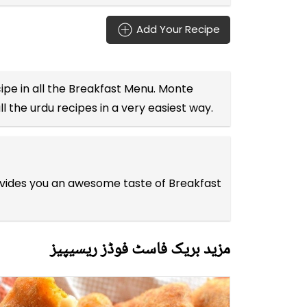
Add Your Recipe
ipe in all the
Breakfast Menu
. Monte
ll the
urdu recipes
in a very easiest way.
rovides you an awesome taste of Breakfast
مزید بریک فاسٹ فوڈز ریسیپیز