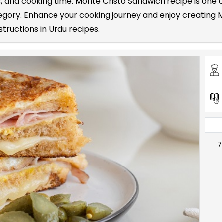
nts, and cooking time. Monte Cristo Sandwich recipe is o
egory. Enhance your cooking journey and enjoy creating 
structions in Urdu recipes.
7