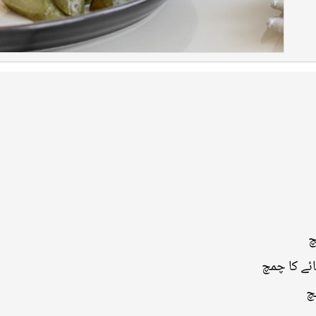
چ
ائے کا چمچ
چ