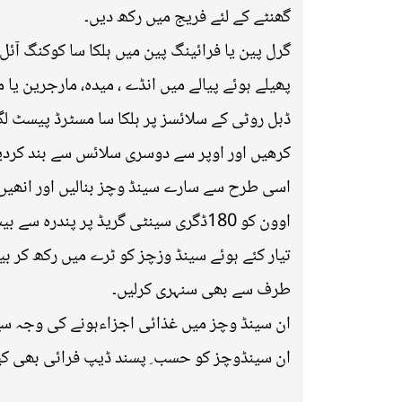
گھنٹے کے لئے فریج میں رکھ دیں۔
گرل پین یا فرائینگ پین میں ہلکا سا کوکنگ آئل
پھیلے ہوئے پیالے میں انڈے ، میدہ، مارجرین ی
ڈبل روٹی کے سلائسز پر ہلکا سا مسٹرڈ پیسٹ ل
کرھیں اور اوپر سے دوسری سلائس سے بند کردی
اسی طرح سے سارے سینڈ وچز بنالیں اور انھیں 
اوون کو 180ڈگری سینٹی گریڈ پر پندرہ سے بیس منٹ پہلے گرم کرلیں اور اوون ٹرے میں برش سے کوکنگ آئل لگا لیں ۔
تیار کئے ہوئے سینڈ وزچز کو ٹرے میں رکھ کر
طرف سے بھی سنہری کرلیں۔
ان سینڈ وچز میں غذائی اجزاءہونے کی وجہ سے
ان سینڈوچز کو حسب ِ پسند ڈیپ فرائی بھی کیا