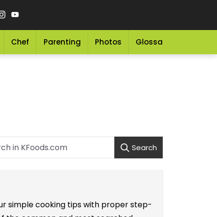
Chef
Parenting
Photos
Glossary
Grocery 
Search
ur simple cooking tips with proper step-