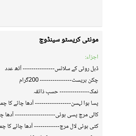
مونٹی کریسٹو سینڈوچ
اجزاء:
ڈبل روٹی کے سلائس--------------- آٹھ عدد
چکن بریسٹ--------------- 200گرام
نمک-------------- حسبِ ذائقہ
پسا ہوا لہسن----------------- آدھا چائے کا چم
کالی مرچ پسی ہوئی------------------- آدھا چ
کٹی ہوئی لال مرچ------------ آدھا چائے کا چم