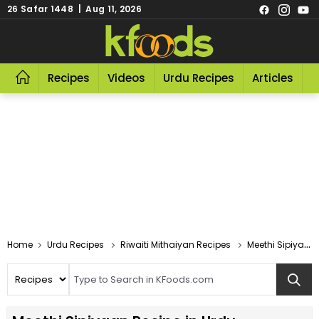
26 Safar 1448 | Aug 11, 2026
Recipes
Videos
Urdu Recipes
Articles
R
Home
Urdu Recipes
Riwaiti Mithaiyan Recipes
Meethi Sipiyaan Recipe In Urdu