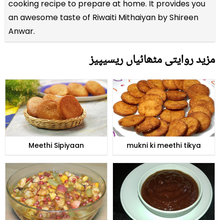
cooking recipe to prepare at home. It provides you
an awesome taste of Riwaiti Mithaiyan by Shireen
Anwar.
مزید روایتی مٹھائیاں ریسیپیز
Meethi Sipiyaan
mukni ki meethi tikya