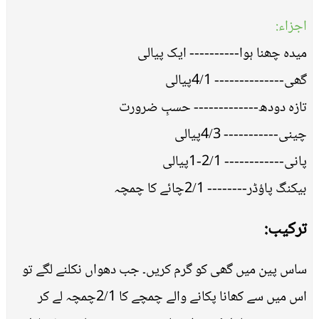
اجزاء:
میدہ چھنا ہوا---------- ایک پیالی
گھی-------------- 4/1پیالی
تازہ دودھ------------- حسبِ ضرورت
چینی----------- 4/3پیالی
پانی------------ 2/1-1پیالی
بیکنگ پاﺅڈر-------- 2/1چائے کا چمچہ
ترکیب:
ساس پین میں گھی کو گرم کریں۔ جب دھواں نکلنے لگے تو
اس میں سے کھانا پکانے والے چمچے کا 2/1چمچہ لے کر