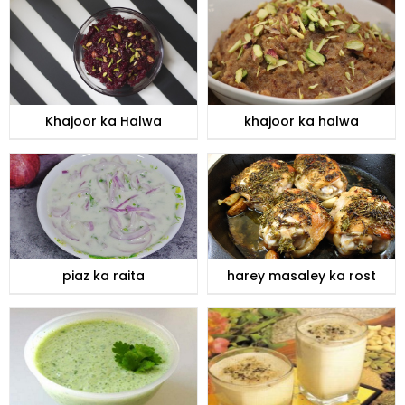
Khajoor ka Halwa
khajoor ka halwa
piaz ka raita
harey masaley ka rost