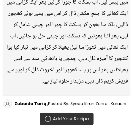
میں پیس لیں، اب بسکٹ کا چورا کر لیں پھر ایک کڑاہی میں
ایک کھانے کا چمچ مکھن ڈال کر اس میں پسے ہوئے کھجور
ڈالیں، ہلکا سا بھون کر بسکٹ کا چورا اور چینی شامل کر
لیں، پھر اتنا بھونیں کہ بسکٹ اور چینی حل ہو جائیں، اب
ایک تھالی میں تھوڑا سا تیل پھیلا کر کڑاہی میں تیار کیا ہوا
کھجور کا آمیزہ ڈال دیں، چمچے یا ہاتھ کی مدد سے اسے
پھیلائیں پھر اس پر پسا کھوپرا اور اخروٹ ڈال کر اوپر سے
فریش کریم ڈال دیں، مزیدار حلوہ تیار ہے۔
Zubaida Tariq
,Posted By: Syeda Kiran Zahra , Karachi
Add Your Recipe