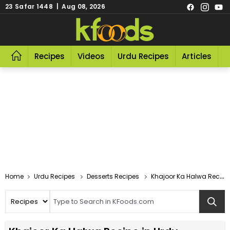
23 Safar 1448 | Aug 08, 2026
Recipes
Videos
Urdu Recipes
Articles
R
Home
Urdu Recipes
Desserts Recipes
Khajoor Ka Halwa Recipe In Urdu